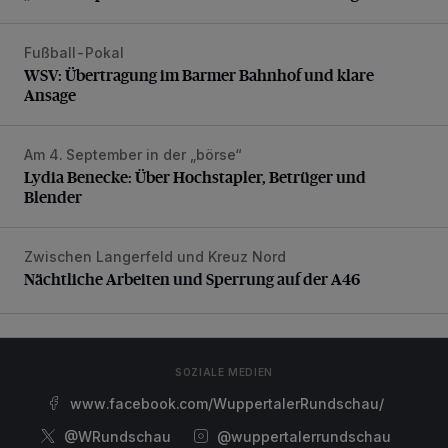
Fußball-Pokal
WSV: Übertragung im Barmer Bahnhof und klare Ansage
WSV: Übertragung im Barmer Bahnhof und klare
Ansage
Am 4. September in der „börse“
Lydia Benecke: Über Hochstapler, Betrüger und Blender
Lydia Benecke: Über Hochstapler, Betrüger und
Blender
Zwischen Langerfeld und Kreuz Nord
Nächtliche Arbeiten und Sperrung auf der A46
Nächtliche Arbeiten und Sperrung auf der A46
SOZIALE MEDIEN
www.facebook.com/WuppertalerRundschau/
@WRundschau
@wuppertalerrundschau