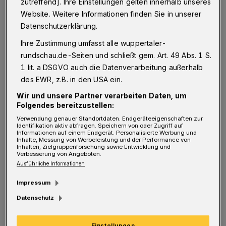
zutreffend]. Ihre Einstellungen gelten innerhalb unseres
Stadtplanern, Vertreterinnen und Vertretern
Website. Weitere Informationen finden Sie in unserer
aus der Stadt sowie Fachleuten der
Datenschutzerklärung.
Stadtverwaltung und der BUGA 2031 gGmbH
Ihre Zustimmung umfasst alle wuppertaler-
hat aus zehn eingereichten Arbeiten die ihrer
rundschau.de-Seiten und schließt gem. Art. 49 Abs. 1 S.
1 lit. a DSGVO auch die Datenverarbeitung außerhalb
Meinung nach überzeugendsten Konzepte zur
des EWR, z.B. in den USA ein.
Gestaltung der drei eintrittspflichtigen
Wir und unsere Partner verarbeiten Daten, um
Bereiche der Gartenschau ausgewählt.
Folgendes bereitzustellen:
Verwendung genauer Standortdaten. Endgeräteeigenschaften zur
Der erste Preis ging an die „relais
Identifikation aktiv abfragen. Speichern von oder Zugriff auf
Informationen auf einem Endgerät. Personalisierte Werbung und
Landschaftsarchitekten Heck Mommsen
Inhalte, Messung von Werbeleistung und der Performance von
Inhalten, Zielgruppenforschung sowie Entwicklung und
Verbesserung von Angeboten.
PartGmbB“ (Berlin), der zweite an die „A24
Ausführliche Informationen
Landschaft Landschaftsarchitektur GmbH“
Impressum
(Berlin), der dritte an die „Franz Reschke
Datenschutz
Landschaftsarchitektur GmbH“ (Berlin). Eine
Anerkennung erhielten „Cobe und Pfrommer &
Einstellungen