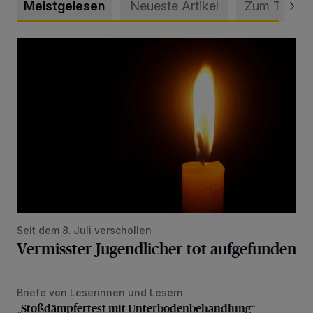
Meistgelesen
Neueste Artikel
Zum Thema
Vermisster Jugendlicher tot aufgefunden
Seit dem 8. Juli verschollen
Vermisster Jugendlicher tot aufgefunden
Briefe von Leserinnen und Lesern
„Stoßdämpfertest mit Unterbodenbehandlung“
„Stoßdämpfertest mit Unterbodenbehandlung“