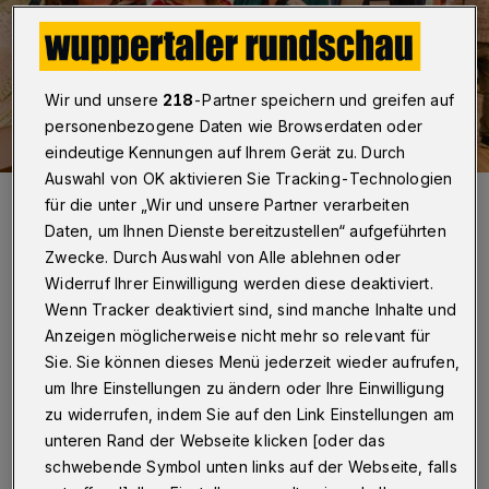
Wir und unsere
218
-Partner speichern und greifen auf
personenbezogene Daten wie Browserdaten oder
eindeutige Kennungen auf Ihrem Gerät zu. Durch
Auswahl von OK aktivieren Sie Tracking-Technologien
Von li.: Susanne Brambora-Schulz (Geschäftsführerin der BUGA
für die unter „Wir und unsere Partner verarbeiten
Wuppertal 2031 gGmbH), OB Miriam Scherff, die Beigeordnete Dr.
Kathrin Linthorst und Dr. Achim Schloemer (Geschäftsführer
Daten, um Ihnen Dienste bereitzustellen“ aufgeführten
Deutsche Bundesgartenschau-Gesellschaft).
Zwecke. Durch Auswahl von Alle ablehnen oder
Foto: Rundschau/Christoph Petersen
Widerruf Ihrer Einwilligung werden diese deaktiviert.
Wenn Tracker deaktiviert sind, sind manche Inhalte und
Anzeigen möglicherweise nicht mehr so relevant für
Sie. Sie können dieses Menü jederzeit wieder aufrufen,
um Ihre Einstellungen zu ändern oder Ihre Einwilligung
E
ine Fachjury aus
zu widerrufen, indem Sie auf den Link Einstellungen am
Landschaftsarchitektinnen und -
unteren Rand der Webseite klicken [oder das
schwebende Symbol unten links auf der Webseite, falls
architekten, Stadtplanerinnen und