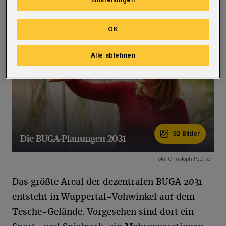
Roeder“ (Nordhavn, Dänemark).
(Bilder)
OK
Alle ablehnen
32 Bilder
Die BUGA-Planungen 2031
32 Bilder
Foto: Christoph Petersen
Das größte Areal der dezentralen BUGA 2031
entsteht in Wuppertal-Vohwinkel auf dem
Tesche-Gelände. Vorgesehen sind dort ein