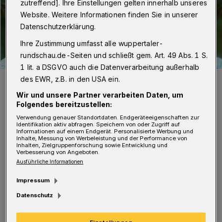
zutreffend]. Ihre Einstellungen gelten innerhalb unseres
Website. Weitere Informationen finden Sie in unserer
Datenschutzerklärung.
Ihre Zustimmung umfasst alle wuppertaler-
rundschau.de-Seiten und schließt gem. Art. 49 Abs. 1 S.
1 lit. a DSGVO auch die Datenverarbeitung außerhalb
des EWR, z.B. in den USA ein.
Pfarrer Dieter W. Albat war 2010 einer der Initiatoren.
Foto: Albat
Wir und unsere Partner verarbeiten Daten, um
Folgendes bereitzustellen:
Verwendung genauer Standortdaten. Endgeräteeigenschaften zur
Identifikation aktiv abfragen. Speichern von oder Zugriff auf
Informationen auf einem Endgerät. Personalisierte Werbung und
Inhalte, Messung von Werbeleistung und der Performance von
U
Inhalten, Zielgruppenforschung sowie Entwicklung und
nter der Überschrift „Vom Loh
Verbesserung von Angeboten.
Ausführliche Informationen
unterwegs nach Bethlehem“ gibt es
Impressum
wieder einen lebendigen, aktuellen 30-
Datenschutz
Minuten-Gottesdienst der etwas anderen Art,
begleitet vom Bläserensemble „blechwerk“.