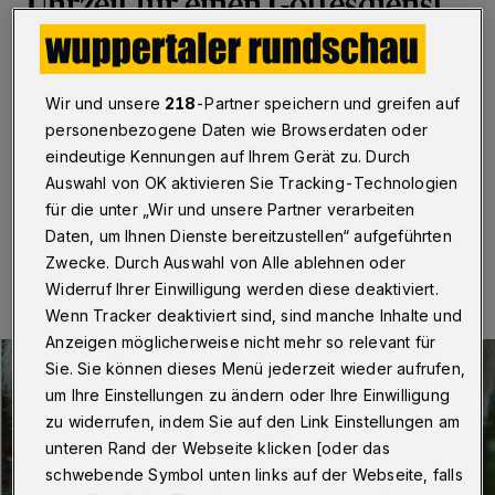
Uhrzeit für einen Gottesdienst
Wuppertal
·
Auf dem Bahnsteig des Loher Bahnhofs
(Rudolfstraße 125) findet an Heiligabend (24.
Dezember 2025) ab 12:06 Uhr die traditionelle
Wir und unsere
218
-Partner speichern und greifen auf
Weihnachtsandacht der Evangelischen
personenbezogene Daten wie Browserdaten oder
Kirchengemeinde Unterbarmen statt.
eindeutige Kennungen auf Ihrem Gerät zu. Durch
Auswahl von OK aktivieren Sie Tracking-Technologien
für die unter „Wir und unsere Partner verarbeiten
Daten, um Ihnen Dienste bereitzustellen“ aufgeführten
11.12.2025 , 15:30 Uhr
Eine Minute Lesezeit
Zwecke. Durch Auswahl von Alle ablehnen oder
Widerruf Ihrer Einwilligung werden diese deaktiviert.
Wenn Tracker deaktiviert sind, sind manche Inhalte und
Anzeigen möglicherweise nicht mehr so relevant für
Sie. Sie können dieses Menü jederzeit wieder aufrufen,
um Ihre Einstellungen zu ändern oder Ihre Einwilligung
zu widerrufen, indem Sie auf den Link Einstellungen am
unteren Rand der Webseite klicken [oder das
schwebende Symbol unten links auf der Webseite, falls