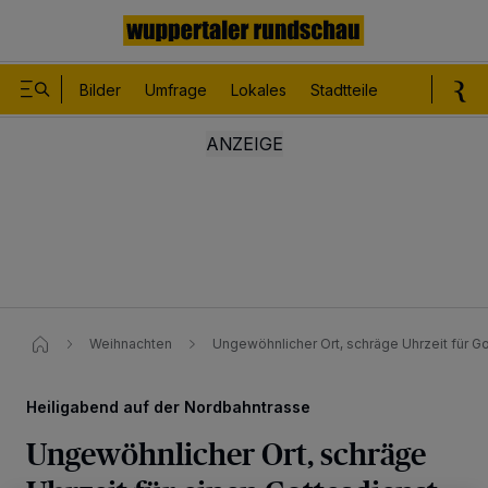
Bilder
Umfrage
Lokales
Stadtteile
Sport
Le
Weihnachten
Ungewöhnlicher Ort, schräge Uhrzeit für G
Heiligabend auf der Nordbahntrasse
Ungewöhnlicher Ort, schräge