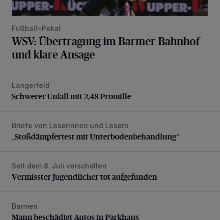
Fußball-Pokal
WSV: Übertragung im Barmer Bahnhof
und klare Ansage
Langerfeld
Schwerer Unfall mit 2,48 Promille
Schwerer Unfall mit 2,48 Promille
Briefe von Leserinnen und Lesern
„Stoßdämpfertest mit Unterbodenbehandlung“
„Stoßdämpfertest mit Unterbodenbehandlung“
Seit dem 8. Juli verschollen
Vermisster Jugendlicher tot aufgefunden
Vermisster Jugendlicher tot aufgefunden
Barmen
Mann beschädigt Autos in Parkhaus
Mann beschädigt Autos in Parkhaus