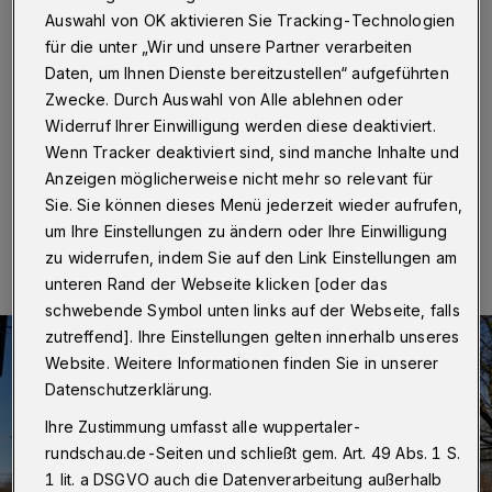
geschlossen
Auswahl von OK aktivieren Sie Tracking-Technologien
für die unter „Wir und unsere Partner verarbeiten
Wuppertal
·
Wegen Wartungsarbeiten bleibt die
Daten, um Ihnen Dienste bereitzustellen“ aufgeführten
Schwimmoper in Wuppertal am Dienstag (20. Oktober
Zwecke. Durch Auswahl von Alle ablehnen oder
2020) ganztägig und am Mittwoch (21. Oktober
2020) am Vormittag geschlossen.
Widerruf Ihrer Einwilligung werden diese deaktiviert.
Wenn Tracker deaktiviert sind, sind manche Inhalte und
Anzeigen möglicherweise nicht mehr so relevant für
Sie. Sie können dieses Menü jederzeit wieder aufrufen,
15.10.2020 , 13:22 Uhr
Eine Minute Lesezeit
um Ihre Einstellungen zu ändern oder Ihre Einwilligung
zu widerrufen, indem Sie auf den Link Einstellungen am
unteren Rand der Webseite klicken [oder das
schwebende Symbol unten links auf der Webseite, falls
zutreffend]. Ihre Einstellungen gelten innerhalb unseres
Website. Weitere Informationen finden Sie in unserer
Datenschutzerklärung.
Ihre Zustimmung umfasst alle wuppertaler-
rundschau.de-Seiten und schließt gem. Art. 49 Abs. 1 S.
1 lit. a DSGVO auch die Datenverarbeitung außerhalb