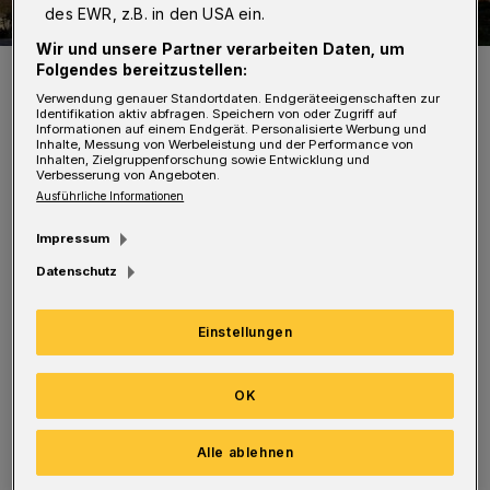
des EWR, z.B. in den USA ein.
Wir und unsere Partner verarbeiten Daten, um
Die Schwimmoper.
Folgendes bereitzustellen:
Foto: Peter Bergener
Verwendung genauer Standortdaten. Endgeräteeigenschaften zur
Identifikation aktiv abfragen. Speichern von oder Zugriff auf
Informationen auf einem Endgerät. Personalisierte Werbung und
Inhalte, Messung von Werbeleistung und der Performance von
Inhalten, Zielgruppenforschung sowie Entwicklung und
Verbesserung von Angeboten.
Ausführliche Informationen
Die Schwimmoper an der Südstraße in
Impressum
Wuppertal-Elberfeld bleibt am Dienstag, 20.
Datenschutz
Oktober 2020, ganztägig und am Mittwoch, 21.
Oktober 2020, am Vormittag geschlossen.
Einstellungen
Grund sind Wartungsarbeiten. Der
OK
Schwallwasserbehälter wird gereinigt. Die
Alle ablehnen
Sauna ist am Mittwoch ab 16 Uhr wieder
geöffnet.