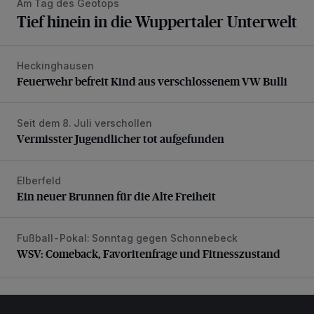
Am Tag des Geotops
Tief hinein in die Wuppertaler Unterwelt
Heckinghausen
Feuerwehr befreit Kind aus verschlossenem VW Bulli
Feuerwehr befreit Kind aus verschlossenem VW Bulli
Seit dem 8. Juli verschollen
Vermisster Jugendlicher tot aufgefunden
Vermisster Jugendlicher tot aufgefunden
Elberfeld
Ein neuer Brunnen für die Alte Freiheit
Ein neuer Brunnen für die Alte Freiheit
Fußball-Pokal: Sonntag gegen Schonnebeck
WSV: Comeback, Favoritenfrage und Fitnesszustand
WSV: Comeback, Favoritenfrage und Fitnesszustand