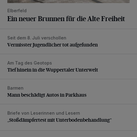
Elberfeld
Ein neuer Brunnen für die Alte Freiheit
Seit dem 8. Juli verschollen
Vermisster Jugendlicher tot aufgefunden
Vermisster Jugendlicher tot aufgefunden
Am Tag des Geotops
Tief hinein in die Wuppertaler Unterwelt
Tief hinein in die Wuppertaler Unterwelt
Barmen
Mann beschädigt Autos in Parkhaus
Mann beschädigt Autos in Parkhaus
Briefe von Leserinnen und Lesern
„Stoßdämpfertest mit Unterbodenbehandlung“
„Stoßdämpfertest mit Unterbodenbehandlung“