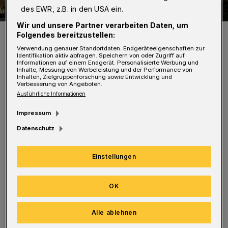
des EWR, z.B. in den USA ein.
Wir und unsere Partner verarbeiten Daten, um
Die Wuppertaler Schwimmoper.
Folgendes bereitzustellen:
Foto: Peter Bergener
Verwendung genauer Standortdaten. Endgeräteeigenschaften zur
Identifikation aktiv abfragen. Speichern von oder Zugriff auf
Informationen auf einem Endgerät. Personalisierte Werbung und
Inhalte, Messung von Werbeleistung und der Performance von
Inhalten, Zielgruppenforschung sowie Entwicklung und
Verbesserung von Angeboten.
Ausführliche Informationen
Das Problem war am Samstag entdeckt
Impressum
worden; am Sonntag musste die
Datenschutz
Schwimmoper deshalb geschlossen bleiben.
Einstellungen
Karten gibt es online bei
www.wuppertal-
live.de
oder in den Vorverkaufsstellen. Das
OK
Schwimmen ist nur mit vorgebuchtem Ticket
möglich. Eintrittskarten an der Kasse stehen
Alle ablehnen
aufgrund des Infektionsschutzkonzeptes für