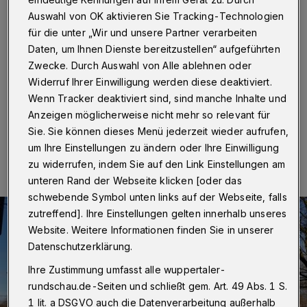
wieder
Auswahl von OK aktivieren Sie Tracking-Technologien
für die unter „Wir und unsere Partner verarbeiten
Wuppertal
·
Die Techniker haben die Störung in der
Daten, um Ihnen Dienste bereitzustellen“ aufgeführten
Lüftungsanlage der Wuppertaler Schwimmoper am
Montag (10. August 2020) behoben. Der Badebetrieb
Zwecke. Durch Auswahl von Alle ablehnen oder
startet damit am Dienstag wieder wie gewohnt.
Widerruf Ihrer Einwilligung werden diese deaktiviert.
Wenn Tracker deaktiviert sind, sind manche Inhalte und
Anzeigen möglicherweise nicht mehr so relevant für
Sie. Sie können dieses Menü jederzeit wieder aufrufen,
10.08.2020 , 15:46 Uhr
Eine Minute Lesezeit
um Ihre Einstellungen zu ändern oder Ihre Einwilligung
zu widerrufen, indem Sie auf den Link Einstellungen am
unteren Rand der Webseite klicken [oder das
schwebende Symbol unten links auf der Webseite, falls
zutreffend]. Ihre Einstellungen gelten innerhalb unseres
Website. Weitere Informationen finden Sie in unserer
Datenschutzerklärung.
Ihre Zustimmung umfasst alle wuppertaler-
rundschau.de-Seiten und schließt gem. Art. 49 Abs. 1 S.
1 lit. a DSGVO auch die Datenverarbeitung außerhalb