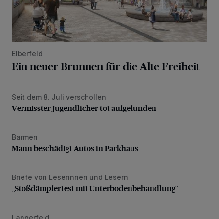
Elberfeld
Ein neuer Brunnen für die Alte Freiheit
Seit dem 8. Juli verschollen
Vermisster Jugendlicher tot aufgefunden
Vermisster Jugendlicher tot aufgefunden
Barmen
Mann beschädigt Autos in Parkhaus
Mann beschädigt Autos in Parkhaus
Briefe von Leserinnen und Lesern
„Stoßdämpfertest mit Unterbodenbehandlung“
„Stoßdämpfertest mit Unterbodenbehandlung“
Langerfeld
Feuerwehr-Einsatz wegen brennender Matratze