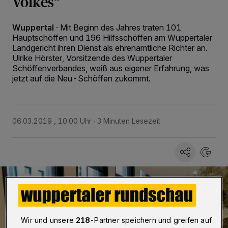
Volkes“
Wuppertal
·
Mit Beginn des Jahres traten 101
Hauptschöffen und 196 Hilfsschöffen am Wuppertaler
Landgericht ihren Dienst als ehrenamtliche Richter an.
Ulrike Hörster, Vorsitzende des Wuppertaler
Schöffenverbandes, weiß aus eigener Erfahrung, was
jetzt auf die Neu-Schöffen zukommt.
06.03.2019 , 10:00 Uhr
3 Minuten Lesezeit
Wir und unsere
218
-Partner speichern und greifen auf