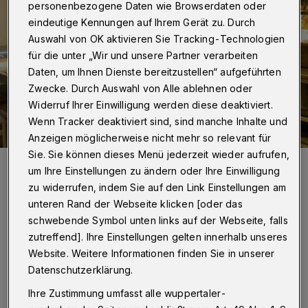
personenbezogene Daten wie Browserdaten oder
eindeutige Kennungen auf Ihrem Gerät zu. Durch
Auswahl von OK aktivieren Sie Tracking-Technologien
für die unter „Wir und unsere Partner verarbeiten
Daten, um Ihnen Dienste bereitzustellen“ aufgeführten
Zwecke. Durch Auswahl von Alle ablehnen oder
Widerruf Ihrer Einwilligung werden diese deaktiviert.
Wenn Tracker deaktiviert sind, sind manche Inhalte und
Anzeigen möglicherweise nicht mehr so relevant für
Sie. Sie können dieses Menü jederzeit wieder aufrufen,
Nach zwei Amtsperioden als Schöffin hatte Ulrike Hörster keine
um Ihre Einstellungen zu ändern oder Ihre Einwilligung
Lust mehr, über das Leben anderer Menschen zu richten. Als
Vorsitzende der Regionalgruppe der Wuppertaler Schöffen ist sie
zu widerrufen, indem Sie auf den Link Einstellungen am
trotzdem weiterhin aktiv.
unteren Rand der Webseite klicken [oder das
Foto: Rundschau
schwebende Symbol unten links auf der Webseite, falls
zutreffend]. Ihre Einstellungen gelten innerhalb unseres
Website. Weitere Informationen finden Sie in unserer
Datenschutzerklärung.
Von Hannah Florian
Ihre Zustimmung umfasst alle wuppertaler-