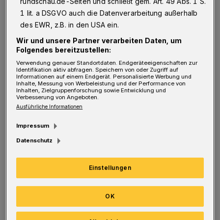
rundschau.de-Seiten und schließt gem. Art. 49 Abs. 1 S.
E
1 lit. a DSGVO auch die Datenverarbeitung außerhalb
ine der neu gewählten Schöffen ist Tanja
des EWR, z.B. in den USA ein.
Hoffmann, 47 Jahre alt, studierte
Wir und unsere Partner verarbeiten Daten, um
Bauingenieurin. Der Wunsch, fünf Jahre lang
Folgendes bereitzustellen:
als ehrenamtliche Richterin zu urteilen, liegt
Verwendung genauer Standortdaten. Endgeräteeigenschaften zur
Identifikation aktiv abfragen. Speichern von oder Zugriff auf
Informationen auf einem Endgerät. Personalisierte Werbung und
für sie im deutschen Prozessrecht begründet:
Inhalte, Messung von Werbeleistung und der Performance von
Inhalten, Zielgruppenforschung sowie Entwicklung und
Im Namen des Volkes ergehen in Deutschland
Verbesserung von Angeboten.
Beschlüsse und Urteile. Tanja Hoffmann ist
Ausführliche Informationen
ein Teil des Volkes. Sie sieht es als ihre Pflicht,
Impressum
sich aktiv in die Rechtsprechung einzubringen.
Datenschutz
Schon als Studentin wollte die Wuppertalerin
Einstellungen
sich als Schöffin engagieren. Im Berufsleben
hat sie den Schritt schließlich gewagt – und
OK
wurde zur Hilfsschöffin berufen. Wenn ein