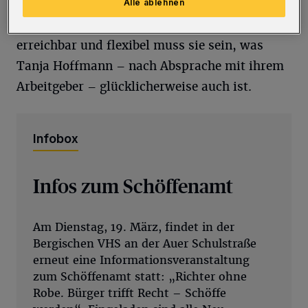
Hauptschöffe krank wird oder verreist,
Alle ablehnen
springt die Bauingenieurin ein. Kurzfristig
erreichbar und flexibel muss sie sein, was
Tanja Hoffmann – nach Absprache mit ihrem
Arbeitgeber – glücklicherweise auch ist.
Infobox
Infos zum Schöffenamt
Am Dienstag, 19. März, findet in der
Bergischen VHS an der Auer Schulstraße
erneut eine Informationsveranstaltung
zum Schöffenamt statt: „Richter ohne
Robe. Bürger trifft Recht – Schöffe