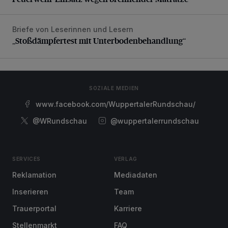
Briefe von Leserinnen und Lesern
„Stoßdämpfertest mit Unterbodenbehandlung“
„Stoßdämpfertest mit Unterbodenbehandlung“
SOZIALE MEDIEN
www.facebook.com/WuppertalerRundschau/
@WRundschau
@wuppertalerrundschau
SERVICES
VERLAG
Reklamation
Mediadaten
Inserieren
Team
Trauerportal
Karriere
Stellenmarkt
FAQ