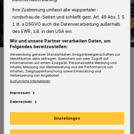
Ihre Zustimmung umfasst alle wuppertaler-
rundschau.de-Seiten und schließt gem. Art. 49 Abs. 1 S.
1 lit. a DSGVO auch die Datenverarbeitung außerhalb
des EWR, z.B. in den USA ein.
Wir und unsere Partner verarbeiten Daten, um
Folgendes bereitzustellen:
Symbolbild.
Verwendung genauer Standortdaten. Endgeräteeigenschaften zur
Identifikation aktiv abfragen. Speichern von oder Zugriff auf
Foto: Christoph Petersen
Informationen auf einem Endgerät. Personalisierte Werbung und
Inhalte, Messung von Werbeleistung und der Performance von
Inhalten, Zielgruppenforschung sowie Entwicklung und
Verbesserung von Angeboten.
Ausführliche Informationen
D
Impressum
ie Absender gaben sich als die
Datenschutz
jeweiligen Töchter aus. „Sie
behaupteten, aufgrund von Problemen mit
Einstellungen
dem Handy keine Überweisungen mehr tätigen