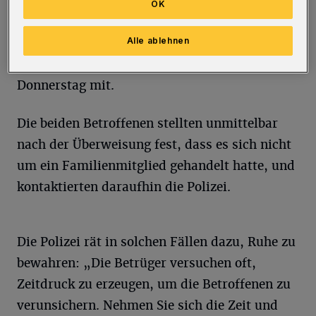
zu können. Es folgte in beiden Fällen die Bitte
OK
um Überweisung eines vierstelligen Betrags,
der sowohl die Wuppertalerin als auch der
Alle ablehnen
Wuppertaler nachkam“, teilte die Polizei am
Donnerstag mit.
Die beiden Betroffenen stellten unmittelbar
nach der Überweisung fest, dass es sich nicht
um ein Familienmitglied gehandelt hatte, und
kontaktierten daraufhin die Polizei.
Die Polizei rät in solchen Fällen dazu, Ruhe zu
bewahren: „Die Betrüger versuchen oft,
Zeitdruck zu erzeugen, um die Betroffenen zu
verunsichern. Nehmen Sie sich die Zeit und