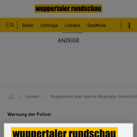
Bilder
Umfrage
Lokales
Stadtteile
Sport
Le
Lokales
Wuppertaler über falsche WhatsApp-Nachricht 
Warnung der Polizei
Wuppertaler über falsche