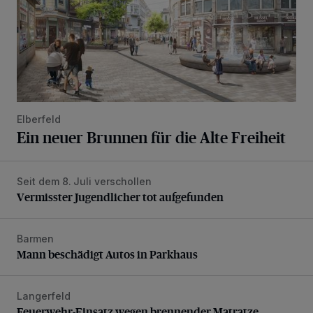
Elberfeld
Ein neuer Brunnen für die Alte Freiheit
Seit dem 8. Juli verschollen
Vermisster Jugendlicher tot aufgefunden
Vermisster Jugendlicher tot aufgefunden
Barmen
Mann beschädigt Autos in Parkhaus
Mann beschädigt Autos in Parkhaus
Langerfeld
Feuerwehr-Einsatz wegen brennender Matratze
Feuerwehr-Einsatz wegen brennender Matratze