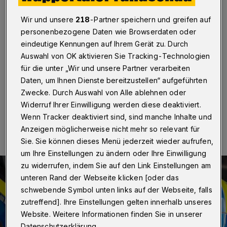
WhatsApp-Nachricht betrogen
Wir und unsere
218
-Partner speichern und greifen auf
Wuppertal
·
Eine 52-Jährige und ein 70-Jähriger sind
personenbezogene Daten wie Browserdaten oder
am Mittwoch (14. Dezember 2022) in Wuppertal Opfer
eindeutige Kennungen auf Ihrem Gerät zu. Durch
von Trickdieben geworden. Sie hatten laut Polizei
Auswahl von OK aktivieren Sie Tracking-Technologien
WhatsApp-Nachrichten von unbekannten Nummern
erhalten.
für die unter „Wir und unsere Partner verarbeiten
Daten, um Ihnen Dienste bereitzustellen“ aufgeführten
Zwecke. Durch Auswahl von Alle ablehnen oder
Widerruf Ihrer Einwilligung werden diese deaktiviert.
15.12.2022 , 13:14 Uhr
Eine Minute Lesezeit
Wenn Tracker deaktiviert sind, sind manche Inhalte und
Anzeigen möglicherweise nicht mehr so relevant für
Sie. Sie können dieses Menü jederzeit wieder aufrufen,
um Ihre Einstellungen zu ändern oder Ihre Einwilligung
zu widerrufen, indem Sie auf den Link Einstellungen am
unteren Rand der Webseite klicken [oder das
schwebende Symbol unten links auf der Webseite, falls
zutreffend]. Ihre Einstellungen gelten innerhalb unseres
Website. Weitere Informationen finden Sie in unserer
Datenschutzerklärung.