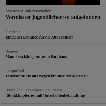
Seit dem 8. Juli verschollen
Vermisster Jugendlicher tot aufgefunden
Elberfeld
Ein neuer Brunnen für die Alte Freiheit
Ein neuer Brunnen für die Alte Freiheit
Barmen
Mann beschädigt Autos in Parkhaus
Mann beschädigt Autos in Parkhaus
Langerfeld
Feuerwehr-Einsatz wegen brennender Matratze
Feuerwehr-Einsatz wegen brennender Matratze
Briefe von Leserinnen und Lesern
„Stoßdämpfertest mit Unterbodenbehandlung“
„Stoßdämpfertest mit Unterbodenbehandlung“