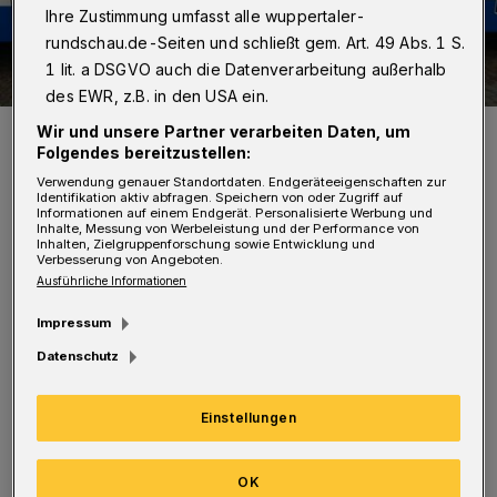
Ihre Zustimmung umfasst alle wuppertaler-
rundschau.de-Seiten und schließt gem. Art. 49 Abs. 1 S.
1 lit. a DSGVO auch die Datenverarbeitung außerhalb
des EWR, z.B. in den USA ein.
Alexander Klimmek, Katharina Fiedler, Angelika Tach, Karl Heinz
Wir und unsere Partner verarbeiten Daten, um
Krieglstein und Philipp Kaiser.
Folgendes bereitzustellen:
Foto: Kolja Schröter
Verwendung genauer Standortdaten. Endgeräteeigenschaften zur
Identifikation aktiv abfragen. Speichern von oder Zugriff auf
Informationen auf einem Endgerät. Personalisierte Werbung und
Inhalte, Messung von Werbeleistung und der Performance von
Inhalten, Zielgruppenforschung sowie Entwicklung und
Verbesserung von Angeboten.
Ausführliche Informationen
"Die geplante Osterreise für rund 25 Kinder
Impressum
musste aufgrund fehlender Sponsoren
Datenschutz
abgesagt werden, nun kann diese Reise im
Herbst nachgeholt werden. Für die von "Kids
Einstellungen
on Tour" betreuten Kinder sind diese Tage oft
die einzigen im Jahr, in denen sie aus ihrem
OK