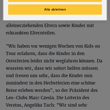
Alltag kommen können", heißt es. Unterstützt
Alle ablehnen
werden Wuppertaler und Wülfrather Kinder
aus Familien von Sozialhilfeempfängern, von
alleinerziehenden Eltern sowie Kinder mit
erkrankten Elternteilen.
"Wir haben vor wenigen Wochen von Kids on
Tour erfahren, dass die Kinder in den
Osterferien leider nicht wegfahren können. Da
wussten wir, dass wir sofort helfen müssen
und freuen uns sehr, dass die Kinder nun
zumindest in den Herbstferien eine schöne
Reise erleben werden", so der Präsident des
Leo-Clubs Marc Czesla. Die Leiterin des
Vereins, Angelika Tach: "Wir sind sehr