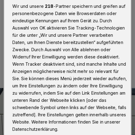
Wuppertal
·
Der Leo-Club Wuppertal unterstützt den
Wir und unsere
218
-Partner speichern und greifen auf
Verein "Kids on Tour", um sozial benachteiligten
personenbezogene Daten wie Browserdaten oder
Kindern einen einwöchigen Urlaub in den Herbstferien
eindeutige Kennungen auf Ihrem Gerät zu. Durch
in Bayern zu ermöglichen. Mit insgesamt 3.000 Euro
Auswahl von OK aktivieren Sie Tracking-Technologien
sollen alle Kosten für die Reise, Unterkunft und
für die unter „Wir und unsere Partner verarbeiten
Verpflegung übernommen werden.
Daten, um Ihnen Dienste bereitzustellen“ aufgeführten
Zwecke. Durch Auswahl von Alle ablehnen oder
Widerruf Ihrer Einwilligung werden diese deaktiviert.
05.03.2019 , 14:51 Uhr
Eine Minute Lesezeit
Wenn Tracker deaktiviert sind, sind manche Inhalte und
Anzeigen möglicherweise nicht mehr so relevant für
Sie. Sie können dieses Menü jederzeit wieder aufrufen,
um Ihre Einstellungen zu ändern oder Ihre Einwilligung
zu widerrufen, indem Sie auf den Link Einstellungen am
unteren Rand der Webseite klicken [oder das
schwebende Symbol unten links auf der Webseite, falls
zutreffend]. Ihre Einstellungen gelten innerhalb unseres
Website. Weitere Informationen finden Sie in unserer
Datenschutzerklärung.