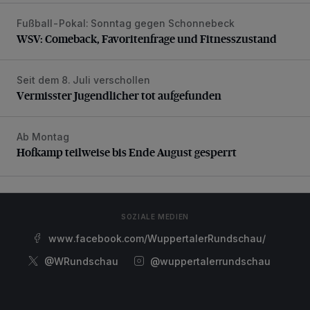
Fußball-Pokal: Sonntag gegen Schonnebeck
WSV: Comeback, Favoritenfrage und Fitnesszustand
WSV: Comeback, Favoritenfrage und Fitnesszustand
Seit dem 8. Juli verschollen
Vermisster Jugendlicher tot aufgefunden
Vermisster Jugendlicher tot aufgefunden
Ab Montag
Hofkamp teilweise bis Ende August gesperrt
Hofkamp teilweise bis Ende August gesperrt
SOZIALE MEDIEN
www.facebook.com/WuppertalerRundschau/
@WRundschau
@wuppertalerrundschau