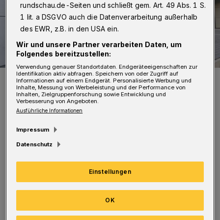
rundschau.de-Seiten und schließt gem. Art. 49 Abs. 1 S.
1 lit. a DSGVO auch die Datenverarbeitung außerhalb
des EWR, z.B. in den USA ein.
Wir und unsere Partner verarbeiten Daten, um
Folgendes bereitzustellen:
Verwendung genauer Standortdaten. Endgeräteeigenschaften zur
Identifikation aktiv abfragen. Speichern von oder Zugriff auf
Von li.: Carsten Hense (Geschäftsführer Goldbeck Public Partner),
Informationen auf einem Endgerät. Personalisierte Werbung und
WSW-Vorstandsvorsitzender Markus Hilkenbach, Katrin Emmert
Inhalte, Messung von Werbeleistung und der Performance von
(Leiterin WSW-Gebäudemanagement), WSW-Arbeitsdirektor
Inhalten, Zielgruppenforschung sowie Entwicklung und
Markus Schlomski und Jörg Kleine-Limberg, Gesamtprojektleiter
Verbesserung von Angeboten.
für das Bauvorhaben für Goldbeck.
Ausführliche Informationen
Foto: Bettina Osswald
Impressum
Datenschutz
Einstellungen
Zurzeit werden Möbel und Büromaterial ins
neue Gebäude, das bereits mit dem WSW-Logo
OK
versehen ist, transportiert. Im Januar ziehen