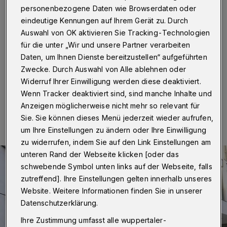
WSW-Zentrale
personenbezogene Daten wie Browserdaten oder
eindeutige Kennungen auf Ihrem Gerät zu. Durch
Wuppertal
·
Der Vorstand der Wuppertaler Stadtwerke
Auswahl von OK aktivieren Sie Tracking-Technologien
(WSW) hat vom Betreiberunternehmen „Goldbeck
für die unter „Wir und unsere Partner verarbeiten
Public Partner“ offiziell die Schlüssel für die neue
Zentrale an der Bromberger Straße erhalten.
Daten, um Ihnen Dienste bereitzustellen“ aufgeführten
Zwecke. Durch Auswahl von Alle ablehnen oder
Widerruf Ihrer Einwilligung werden diese deaktiviert.
Wenn Tracker deaktiviert sind, sind manche Inhalte und
08.12.2023 , 14:30 Uhr
Eine Minute Lesezeit
Anzeigen möglicherweise nicht mehr so relevant für
Sie. Sie können dieses Menü jederzeit wieder aufrufen,
um Ihre Einstellungen zu ändern oder Ihre Einwilligung
zu widerrufen, indem Sie auf den Link Einstellungen am
unteren Rand der Webseite klicken [oder das
schwebende Symbol unten links auf der Webseite, falls
zutreffend]. Ihre Einstellungen gelten innerhalb unseres
Website. Weitere Informationen finden Sie in unserer
Datenschutzerklärung.
Ihre Zustimmung umfasst alle wuppertaler-