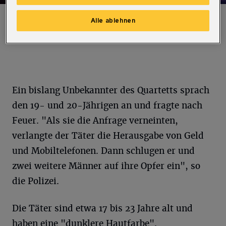
Symbolfoto.
Alle ablehnen
Foto: Polizei
Ein bislang Unbekannter des Quartetts sprach
den 19- und 20-Jährigen an und fragte nach
Feuer. "Als sie die Anfrage verneinten,
verlangte der Täter die Herausgabe von Geld
und Mobiltelefonen. Dann schlugen er und
zwei weitere Männer auf ihre Opfer ein", so
die Polizei.
Die Täter sind etwa 17 bis 23 Jahre alt und
haben eine "dunklere Hautfarbe".