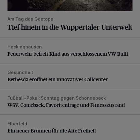
Am Tag des Geotops
Tief hinein in die Wuppertaler Unterwelt
Heckinghausen
Feuerwehr befreit Kind aus verschlossenem VW Bulli
Feuerwehr befreit Kind aus verschlossenem VW Bulli
Gesundheit
Bethesda eröffnet ein innovatives Callcenter
Bethesda eröffnet ein innovatives Callcenter
Fußball-Pokal: Sonntag gegen Schonnebeck
WSV: Comeback, Favoritenfrage und Fitnesszustand
WSV: Comeback, Favoritenfrage und Fitnesszustand
Elberfeld
Ein neuer Brunnen für die Alte Freiheit
Ein neuer Brunnen für die Alte Freiheit