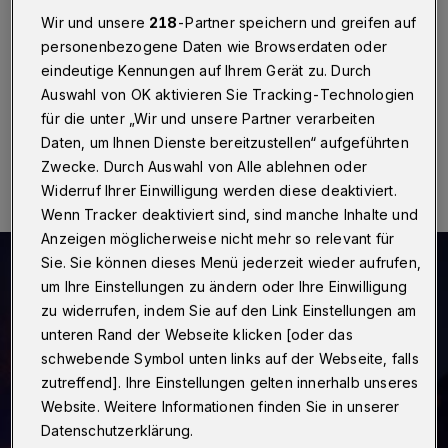
Wuppertal
·
Eine fünfköpfige Gruppe hat am Freitag
Wir und unsere
218
-Partner speichern und greifen auf
(26. Oktober 2018) gegen 2.30 Uhr versucht, am
personenbezogene Daten wie Browserdaten oder
Islandufer zwei junge Männer auszurauben.
eindeutige Kennungen auf Ihrem Gerät zu. Durch
Auswahl von OK aktivieren Sie Tracking-Technologien
für die unter „Wir und unsere Partner verarbeiten
Daten, um Ihnen Dienste bereitzustellen“ aufgeführten
26.10.2018 , 08:38 Uhr
Eine Minute Lesezeit
Zwecke. Durch Auswahl von Alle ablehnen oder
Widerruf Ihrer Einwilligung werden diese deaktiviert.
Wenn Tracker deaktiviert sind, sind manche Inhalte und
Anzeigen möglicherweise nicht mehr so relevant für
Sie. Sie können dieses Menü jederzeit wieder aufrufen,
um Ihre Einstellungen zu ändern oder Ihre Einwilligung
zu widerrufen, indem Sie auf den Link Einstellungen am
unteren Rand der Webseite klicken [oder das
schwebende Symbol unten links auf der Webseite, falls
zutreffend]. Ihre Einstellungen gelten innerhalb unseres
Website. Weitere Informationen finden Sie in unserer
Datenschutzerklärung.