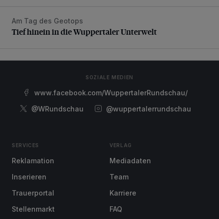
Am Tag des Geotops
Tief hinein in die Wuppertaler Unterwelt
Tief hinein in die Wuppertaler Unterwelt
SOZIALE MEDIEN
www.facebook.com/WuppertalerRundschau/
@WRundschau
@wuppertalerrundschau
SERVICES
VERLAG
Reklamation
Mediadaten
Inserieren
Team
Trauerportal
Karriere
Stellenmarkt
FAQ