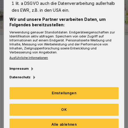
1 lit. a DSGVO auch die Datenverarbeitung außerhalb
des EWR, z.B. in den USA ein.
Wir und unsere Partner verarbeiten Daten, um
Folgendes bereitzustellen:
Verwendung genauer Standortdaten. Endgeräteeigenschaften zur
Identifikation aktiv abfragen. Speichern von oder Zugriff auf
Informationen auf einem Endgerät. Personalisierte Werbung und
Die Bartschs im Einsatz.
Inhalte, Messung von Werbeleistung und der Performance von
Foto: VOX
Inhalten, Zielgruppenforschung sowie Entwicklung und
Verbesserung von Angeboten.
Ausführliche Informationen
Impressum
Datenschutz
Die Bartschs sind aber grundsätzlich im TV-
Dauereinsatz: Anfang Oktober waren sie bei
Einstellungen
"Games of Games" auf SAT.1, haben für 13
"Hot oder Schrott"-Vox-Sendungen Material
OK
geliefert — und am 28. Oktober geht's mit der
Alle ablehnen
neuen Staffel "Beat the Box" auf Vox weiter.