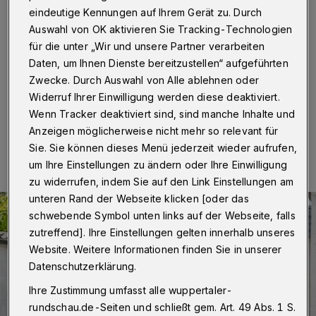
eindeutige Kennungen auf Ihrem Gerät zu. Durch
Wuppertal
·
Die Wuppertaler Roland und Steffi
Bartsch, ursprünglich bekannt aus der Serie "Die
Auswahl von OK aktivieren Sie Tracking-Technologien
Auswanderer", sind am Mittwoch (24. Oktober 2018)
für die unter „Wir und unsere Partner verarbeiten
um 20.15 Uhr zu Gast in der neuen "Mario Barth
Daten, um Ihnen Dienste bereitzustellen“ aufgeführten
Show" auf RTL.
Zwecke. Durch Auswahl von Alle ablehnen oder
Widerruf Ihrer Einwilligung werden diese deaktiviert.
Wenn Tracker deaktiviert sind, sind manche Inhalte und
24.10.2018 , 14:00 Uhr
Eine Minute Lesezeit
Anzeigen möglicherweise nicht mehr so relevant für
Sie. Sie können dieses Menü jederzeit wieder aufrufen,
um Ihre Einstellungen zu ändern oder Ihre Einwilligung
zu widerrufen, indem Sie auf den Link Einstellungen am
unteren Rand der Webseite klicken [oder das
schwebende Symbol unten links auf der Webseite, falls
zutreffend]. Ihre Einstellungen gelten innerhalb unseres
Website. Weitere Informationen finden Sie in unserer
Datenschutzerklärung.
Ihre Zustimmung umfasst alle wuppertaler-
rundschau.de-Seiten und schließt gem. Art. 49 Abs. 1 S.