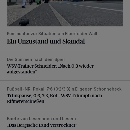
Kommentar zur Situation am Elberfelder Wall
Ein Unzustand und Skandal
Die Stimmen nach dem Spiel
WSV-Trainer Schneider: „Nach 0:3 wieder aufgestanden“
WSV-Trainer Schneider: „Nach 0:3 wieder
aufgestanden“
Fußball-NR-Pokal: 7:6 (0:2/3:3) n.E. gegen Schonnebeck
Trinkpause, 0:3, 3:3, Rot – WSV-Triumph nach Elfmetersc
Trinkpause, 0:3, 3:3, Rot – WSV-Triumph nach
Elfmeterschießen
Briefe von Leserinnen und Lesern
„Das Bergische Land vertrocknet“
„Das Bergische Land vertrocknet“