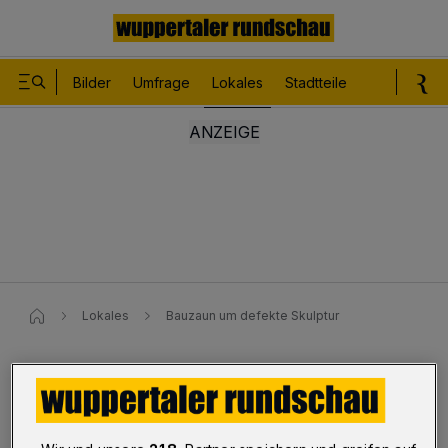
Bilder
Umfrage
Lokales
Stadtteile
Sport
Le
Lokales
Bauzaun um defekte Skulptur
Johannisberg
Bauzaun um defekte Skulptur