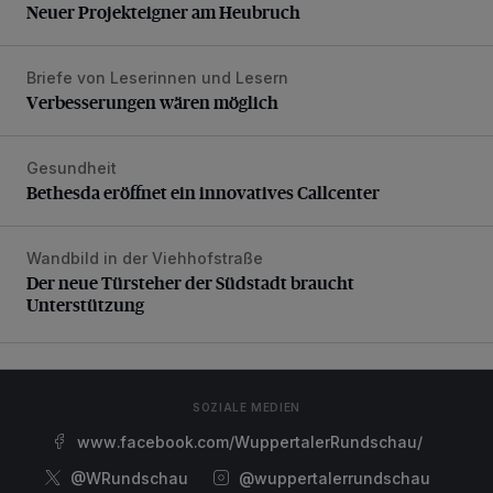
Neuer Projekteigner am Heubruch
Briefe von Leserinnen und Lesern
Verbesserungen wären möglich
Verbesserungen wären möglich
Gesundheit
Bethesda eröffnet ein innovatives Callcenter
Bethesda eröffnet ein innovatives Callcenter
Wandbild in der Viehhofstraße
Der neue Türsteher der Südstadt braucht Unterstützung
Der neue Türsteher der Südstadt braucht
Unterstützung
SOZIALE MEDIEN
www.facebook.com/WuppertalerRundschau/
@WRundschau
@wuppertalerrundschau