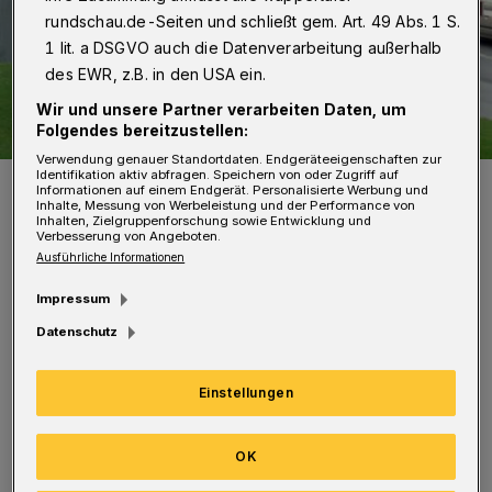
rundschau.de-Seiten und schließt gem. Art. 49 Abs. 1 S.
1 lit. a DSGVO auch die Datenverarbeitung außerhalb
des EWR, z.B. in den USA ein.
Wir und unsere Partner verarbeiten Daten, um
Folgendes bereitzustellen:
Verwendung genauer Standortdaten. Endgeräteeigenschaften zur
Identifikation aktiv abfragen. Speichern von oder Zugriff auf
Das Werk wackelt ...
Informationen auf einem Endgerät. Personalisierte Werbung und
Foto: Atamari, CC BY-SA 3.0
Inhalte, Messung von Werbeleistung und der Performance von
Inhalten, Zielgruppenforschung sowie Entwicklung und
Verbesserung von Angeboten.
Ausführliche Informationen
Impressum
Datenschutz
Das Gebäudemanagement der Stadt hatte im
Rahmen einer generellen Bestandsaufnahme
Einstellungen
von Kunstobjekten auf öffentlichen Flächen
eine statische Sonderprüfung der 3,5 Tonnen
OK
schweren Skulptur vorgenommen. Das