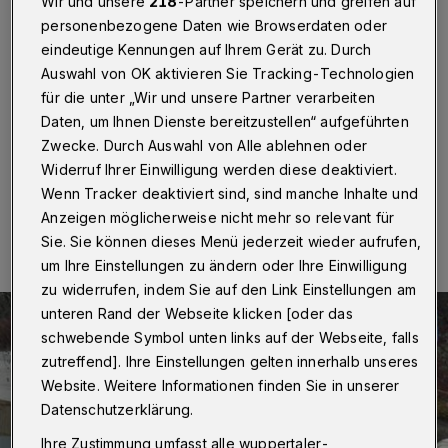
Wir und unsere
218
-Partner speichern und greifen auf
Wuppertal
·
Die Skulptur "Elastisch — Schwebend"
personenbezogene Daten wie Browserdaten oder
von Claus Bury, die auf der Wiese neben der
eindeutige Kennungen auf Ihrem Gerät zu. Durch
Schwimmoper auf dem Johannisberg steht, muss am
Auswahl von OK aktivieren Sie Tracking-Technologien
Freitag (26. Oktober 2018) umzäum werden. Grund ist
für die unter „Wir und unsere Partner verarbeiten
mangelnde Standsicherheit des im Jahr 2001
aufgestellten Kunstwerkes aus Lärchenholz.
Daten, um Ihnen Dienste bereitzustellen“ aufgeführten
Zwecke. Durch Auswahl von Alle ablehnen oder
Widerruf Ihrer Einwilligung werden diese deaktiviert.
Wenn Tracker deaktiviert sind, sind manche Inhalte und
25.10.2018 , 18:47 Uhr
Eine Minute Lesezeit
Anzeigen möglicherweise nicht mehr so relevant für
Sie. Sie können dieses Menü jederzeit wieder aufrufen,
um Ihre Einstellungen zu ändern oder Ihre Einwilligung
zu widerrufen, indem Sie auf den Link Einstellungen am
unteren Rand der Webseite klicken [oder das
schwebende Symbol unten links auf der Webseite, falls
zutreffend]. Ihre Einstellungen gelten innerhalb unseres
Website. Weitere Informationen finden Sie in unserer
Datenschutzerklärung.
Ihre Zustimmung umfasst alle wuppertaler-