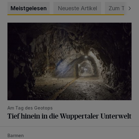
Meistgelesen
Neueste Artikel
Zum Thema
Tief hinein in die Wuppertaler Unterwelt
Am Tag des Geotops
Tief hinein in die Wuppertaler Unterwelt
Barmen
Neuer Projekteigner am Heubruch