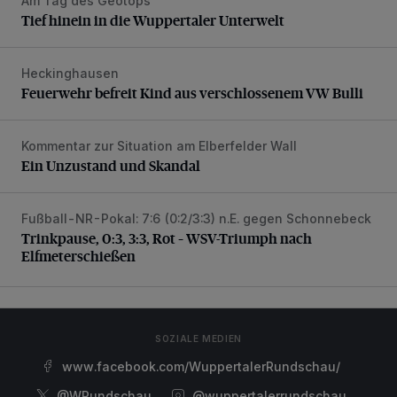
Am Tag des Geotops
Tief hinein in die Wuppertaler Unterwelt
Tief hinein in die Wuppertaler Unterwelt
Heckinghausen
Feuerwehr befreit Kind aus verschlossenem VW Bulli
Feuerwehr befreit Kind aus verschlossenem VW Bulli
Kommentar zur Situation am Elberfelder Wall
Ein Unzustand und Skandal
Ein Unzustand und Skandal
Fußball-NR-Pokal: 7:6 (0:2/3:3) n.E. gegen Schonnebeck
Trinkpause, 0:3, 3:3, Rot – WSV-Triumph nach Elfmetersc
Trinkpause, 0:3, 3:3, Rot – WSV-Triumph nach
Elfmeterschießen
SOZIALE MEDIEN
www.facebook.com/WuppertalerRundschau/
@WRundschau
@wuppertalerrundschau