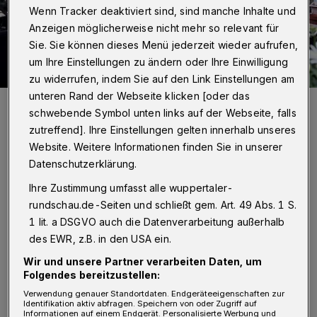
Wenn Tracker deaktiviert sind, sind manche Inhalte und
Anzeigen möglicherweise nicht mehr so relevant für
Sie. Sie können dieses Menü jederzeit wieder aufrufen,
um Ihre Einstellungen zu ändern oder Ihre Einwilligung
zu widerrufen, indem Sie auf den Link Einstellungen am
unteren Rand der Webseite klicken [oder das
Christina Ferch und Ekke Michel in ihrer Hof-Oase.
schwebende Symbol unten links auf der Webseite, falls
Foto: Simone Bahrmann
zutreffend]. Ihre Einstellungen gelten innerhalb unseres
Website. Weitere Informationen finden Sie in unserer
Datenschutzerklärung.
Ihre Zustimmung umfasst alle wuppertaler-
Von Simone Bahrmann
rundschau.de-Seiten und schließt gem. Art. 49 Abs. 1 S.
1 lit. a DSGVO auch die Datenverarbeitung außerhalb
E
des EWR, z.B. in den USA ein.
inen Hinterhof mit uraltem
Wir und unsere Partner verarbeiten Daten, um
Baumbestand, jede Menge Sperrmüll und
Folgendes bereitzustellen:
trotzdem ein sonniges und lauschiges
Verwendung genauer Standortdaten. Endgeräteeigenschaften zur
Identifikation aktiv abfragen. Speichern von oder Zugriff auf
Plätzchen, das fand Christina Ferch vor, als
Informationen auf einem Endgerät. Personalisierte Werbung und