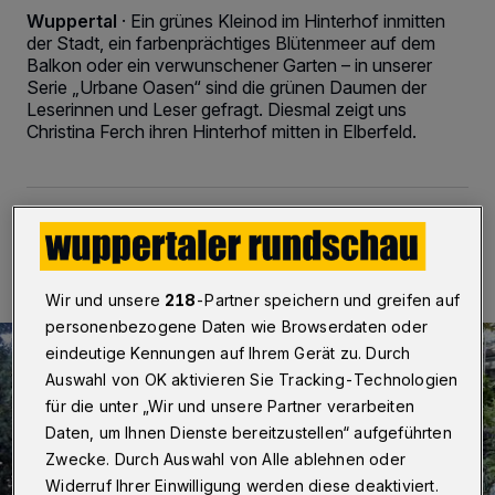
Wuppertal
·
Ein grünes Kleinod im Hinterhof inmitten
der Stadt, ein farbenprächtiges Blütenmeer auf dem
Balkon oder ein verwunschener Garten – in unserer
Serie „Urbane Oasen“ sind die grünen Daumen der
Leserinnen und Leser gefragt. Diesmal zeigt uns
Christina Ferch ihren Hinterhof mitten in Elberfeld.
18.07.2021 , 11:00 Uhr
Eine Minute Lesezeit
Wir und unsere
218
-Partner speichern und greifen auf
personenbezogene Daten wie Browserdaten oder
eindeutige Kennungen auf Ihrem Gerät zu. Durch
Auswahl von OK aktivieren Sie Tracking-Technologien
für die unter „Wir und unsere Partner verarbeiten
Daten, um Ihnen Dienste bereitzustellen“ aufgeführten
Zwecke. Durch Auswahl von Alle ablehnen oder
Widerruf Ihrer Einwilligung werden diese deaktiviert.