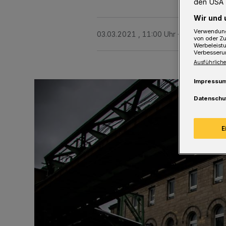
den USA 
Wir und 
Verwendung
03.03.2021 , 11:00 Uhr
2 Minuten Le
von oder Zu
Werbeleist
Verbesseru
Ausführliche
Impressu
Datenschu
E