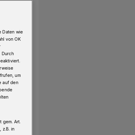
raubes vor Gericht
e Daten wie
ahl von OK
r
. Durch
aktiviert.
erweise
frufen, um
e auf den
ebende
elten
 gem. Art.
z.B. in