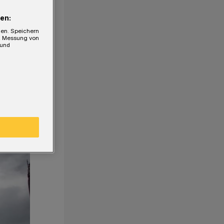
en:
gen. Speichern
e, Messung von
 und