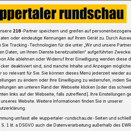
lanmitglieder: Fünf Wuppertaler wegen erpresserischen Menschen
unsere
218
-Partner speichern und greifen auf personenbezogen
aten oder eindeutige Kennungen auf Ihrem Gerät zu. Durch Ausw
n Sie Tracking-Technologien für die unter „Wir und unsere Partne
er
en Daten, um Ihnen Dienste bereitzustellen“ aufgeführten Zwecke
en erpresserischen
on Alle ablehnen oder Widerruf Ihrer Einwilligung werden diese de
cker deaktiviert sind, sind manche Inhalte und Anzeigen möglich
ubes
r so relevant für Sie. Sie können dieses Menü jederzeit wieder au
tellungen zu ändern oder Ihre Einwilligung zu widerrufen, indem Si
stellungen am unteren Rand der Webseite klicken [oder das schw
ten links auf der Webseite, falls zutreffend]. Ihre Einstellungen g
er müssen sich derzeit wegen
 unseres Website. Weitere Informationen finden Sie in unserer
ubes, gefährlicher Körperverletzung und
utzerklärung.
alle einer Verurteilung drohen den
immung umfasst alle wuppertaler-rundschau.de-Seiten und schließt
er Clans mehrjährige Haftstrafen.
 S. 1 lit. a DSGVO auch die Datenverarbeitung außerhalb des EWR, 