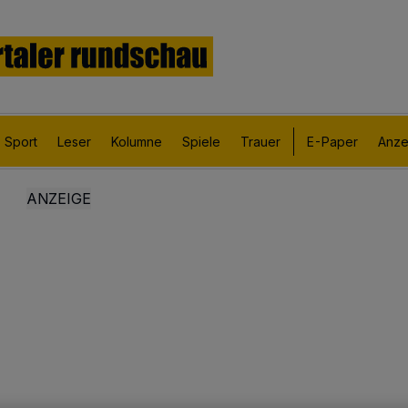
Sport
Leser
Kolumne
Spiele
Trauer
E-Paper
Anze