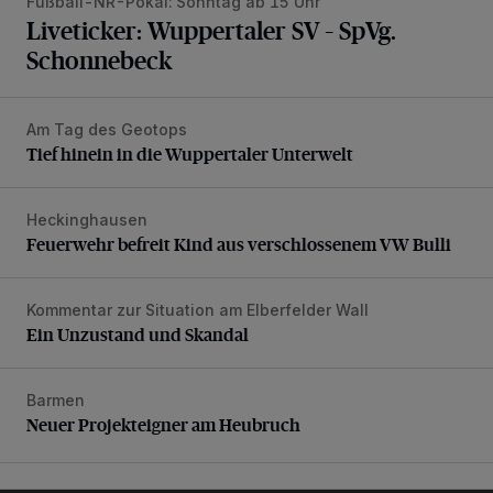
Fußball-NR-Pokal: Sonntag ab 15 Uhr
Liveticker: Wuppertaler SV – SpVg.
Schonnebeck
Am Tag des Geotops
Tief hinein in die Wuppertaler Unterwelt
Tief hinein in die Wuppertaler Unterwelt
Heckinghausen
Feuerwehr befreit Kind aus verschlossenem VW Bulli
Feuerwehr befreit Kind aus verschlossenem VW Bulli
Kommentar zur Situation am Elberfelder Wall
Ein Unzustand und Skandal
Ein Unzustand und Skandal
Barmen
Neuer Projekteigner am Heubruch
Neuer Projekteigner am Heubruch