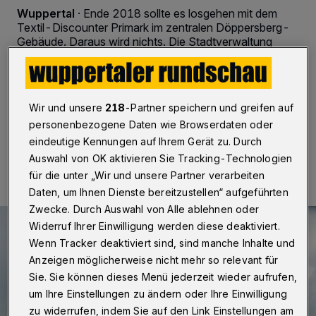
Wuppertal
·
Ende 2018 sollte es losgehen mit dem
Textil-Discounter Primark im zentralen Döppersberg-
Gebäude. Daraus wird nichts. Die Stadtverwaltung
erfuhr auf Umwegen, dass der Hauptmieter der
Bronze-Immobilie mit dem Innenausbau
hinterherhängt.
Wir und unsere
218
-Partner speichern und greifen auf
personenbezogene Daten wie Browserdaten oder
eindeutige Kennungen auf Ihrem Gerät zu. Durch
29.06.2018 , 09:47 Uhr
Eine Minute Lesezeit
Auswahl von OK aktivieren Sie Tracking-Technologien
für die unter „Wir und unsere Partner verarbeiten
Daten, um Ihnen Dienste bereitzustellen“ aufgeführten
Zwecke. Durch Auswahl von Alle ablehnen oder
Widerruf Ihrer Einwilligung werden diese deaktiviert.
Wenn Tracker deaktiviert sind, sind manche Inhalte und
Anzeigen möglicherweise nicht mehr so relevant für
Sie. Sie können dieses Menü jederzeit wieder aufrufen,
um Ihre Einstellungen zu ändern oder Ihre Einwilligung
zu widerrufen, indem Sie auf den Link Einstellungen am