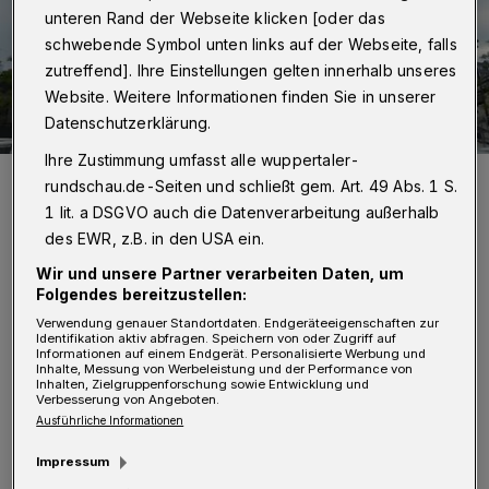
unteren Rand der Webseite klicken [oder das
schwebende Symbol unten links auf der Webseite, falls
zutreffend]. Ihre Einstellungen gelten innerhalb unseres
Website. Weitere Informationen finden Sie in unserer
Datenschutzerklärung.
Ihre Zustimmung umfasst alle wuppertaler-
Bis hier am neuen Döppersberg die von Primark prognostizierten
rundschau.de-Seiten und schließt gem. Art. 49 Abs. 1 S.
Menschenmassen hinein- und herausströmen, wird es noch einige
Monate länger als ursprünglich geplant dauern. Der Stadt gefällt das
1 lit. a DSGVO auch die Datenverarbeitung außerhalb
gar nicht.
des EWR, z.B. in den USA ein.
Foto: Rundschau
Wir und unsere Partner verarbeiten Daten, um
Folgendes bereitzustellen:
Verwendung genauer Standortdaten. Endgeräteeigenschaften zur
Identifikation aktiv abfragen. Speichern von oder Zugriff auf
Informationen auf einem Endgerät. Personalisierte Werbung und
Inhalte, Messung von Werbeleistung und der Performance von
Von Stefan Seitz
Inhalten, Zielgruppenforschung sowie Entwicklung und
Verbesserung von Angeboten.
Ausführliche Informationen
M
it der Eröffnung ist voraussichtlich
Impressum
erst im Juni oder Juli 2019 zu rechnen.