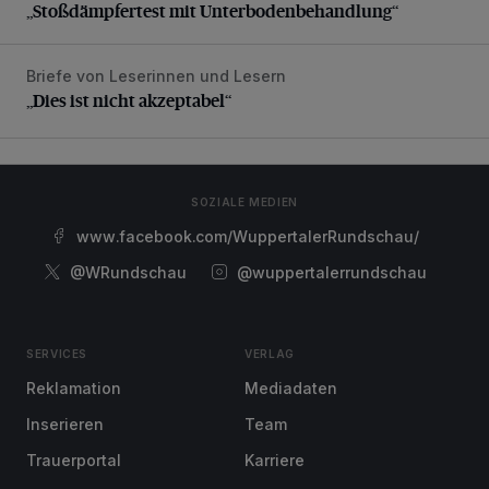
„Stoßdämpfertest mit Unterbodenbehandlung“
Briefe von Leserinnen und Lesern
„Dies ist nicht akzeptabel“
„Dies ist nicht akzeptabel“
SOZIALE MEDIEN
www.facebook.com/WuppertalerRundschau/
@WRundschau
@wuppertalerrundschau
SERVICES
VERLAG
Reklamation
Mediadaten
Inserieren
Team
Trauerportal
Karriere