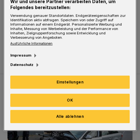
Wir und unsere Partner verarbeiten Daten, um
Folgendes bereitzustellen:
Während ein Täter die Frau ablenkte,
Verwendung genauer Standortdaten. Endgeräteeigenschaften zur
durchsuchten die anderen die Räume nach
Identifikation aktiv abfragen. Speichern von oder Zugriff auf
Informationen auf einem Endgerät. Personalisierte Werbung und
Inhalte, Messung von Werbeleistung und der Performance von
Wertsachen. Wenig später flohen die Diebe mit
Inhalten, Zielgruppenforschung sowie Entwicklung und
Verbesserung von Angeboten.
Bargeld und Schmuck. Die Seniorin bemerkte
Ausführliche Informationen
den Diebstahl erst später.
Impressum
Datenschutz
Einstellungen
Meistgelesen
Neueste Artikel
Zum Thema
OK
Schwerer Unfall mit 2,48 Promille
Alle ablehnen