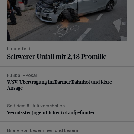
Langerfeld
Schwerer Unfall mit 2,48 Promille
Fußball-Pokal
WSV: Übertragung im Barmer Bahnhof und klare Ansage
WSV: Übertragung im Barmer Bahnhof und klare
Ansage
Seit dem 8. Juli verschollen
Vermisster Jugendlicher tot aufgefunden
Vermisster Jugendlicher tot aufgefunden
Briefe von Leserinnen und Lesern
„Stoßdämpfertest mit Unterbodenbehandlung“