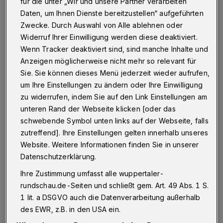
Eine 84-jährige Frau ist am Dienstag (31. März 2015)
für die unter „Wir und unsere Partner verarbeiten
an der Nützenberger Straße in Wuppertal Opfer
Daten, um Ihnen Dienste bereitzustellen“ aufgeführten
mehrerer Trickdiebe geworden.
Zwecke. Durch Auswahl von Alle ablehnen oder
Widerruf Ihrer Einwilligung werden diese deaktiviert.
Wenn Tracker deaktiviert sind, sind manche Inhalte und
Anzeigen möglicherweise nicht mehr so relevant für
01.04.2015 , 11:56 Uhr
Eine Minute Lesezeit
Sie. Sie können dieses Menü jederzeit wieder aufrufen,
um Ihre Einstellungen zu ändern oder Ihre Einwilligung
zu widerrufen, indem Sie auf den Link Einstellungen am
unteren Rand der Webseite klicken [oder das
schwebende Symbol unten links auf der Webseite, falls
zutreffend]. Ihre Einstellungen gelten innerhalb unseres
Website. Weitere Informationen finden Sie in unserer
Unter dem Vorwand, einen Wasserrohrbruch
Datenschutzerklärung.
reparieren zu müssen, klingelten die
Ihre Zustimmung umfasst alle wuppertaler-
Unbekannten gegen 12.30 Uhr an der Tür der
rundschau.de-Seiten und schließt gem. Art. 49 Abs. 1 S.
1 lit. a DSGVO auch die Datenverarbeitung außerhalb
Seniorin und kamen auf diese Weise in die
des EWR, z.B. in den USA ein.
Wohnung.