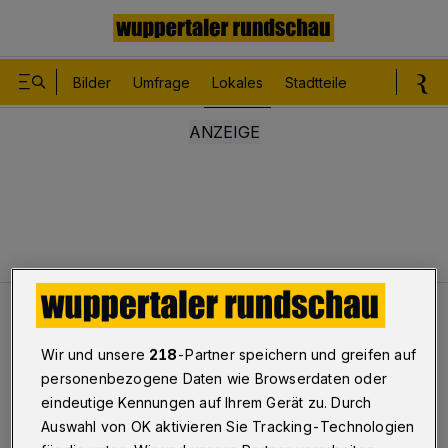
Bilder
Umfrage
Lokales
Stadtteile
Sport
Le
Lokales
Polizei warnt vor Trickdieben
Wir und unsere
218
-Partner speichern und greifen auf
personenbezogene Daten wie Browserdaten oder
Polizei warnt vor Trickdieben
eindeutige Kennungen auf Ihrem Gerät zu. Durch
Auswahl von OK aktivieren Sie Tracking-Technologien