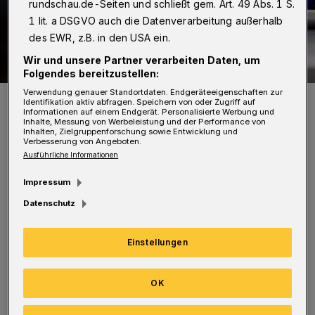
rundschau.de-Seiten und schließt gem. Art. 49 Abs. 1 S.
1 lit. a DSGVO auch die Datenverarbeitung außerhalb
des EWR, z.B. in den USA ein.
Wir und unsere Partner verarbeiten Daten, um
Folgendes bereitzustellen:
Verwendung genauer Standortdaten. Endgeräteeigenschaften zur
Symbolbild.
Identifikation aktiv abfragen. Speichern von oder Zugriff auf
Informationen auf einem Endgerät. Personalisierte Werbung und
Foto: Polizei / Jochen Tack
Inhalte, Messung von Werbeleistung und der Performance von
Inhalten, Zielgruppenforschung sowie Entwicklung und
Verbesserung von Angeboten.
Ausführliche Informationen
Impressum
E
r war in Richtung Bahnhof Oberbarmen
Datenschutz
unterwegs, als ihm laut Polizei vier
Einstellungen
Jugendliche den Weg versperrten. Sie forderten
die Wertsachen des 16-Jährigen und drohten
OK
ihm mit einer Schusswaffe, woraufhin der
Jugendliche nachgab.