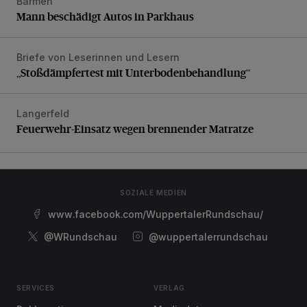
Barmen
Mann beschädigt Autos in Parkhaus
Mann beschädigt Autos in Parkhaus
Briefe von Leserinnen und Lesern
„Stoßdämpfertest mit Unterbodenbehandlung“
„Stoßdämpfertest mit Unterbodenbehandlung“
Langerfeld
Feuerwehr-Einsatz wegen brennender Matratze
Feuerwehr-Einsatz wegen brennender Matratze
SOZIALE MEDIEN
www.facebook.com/WuppertalerRundschau/
@WRundschau
@wuppertalerrundschau
SERVICES
VERLAG