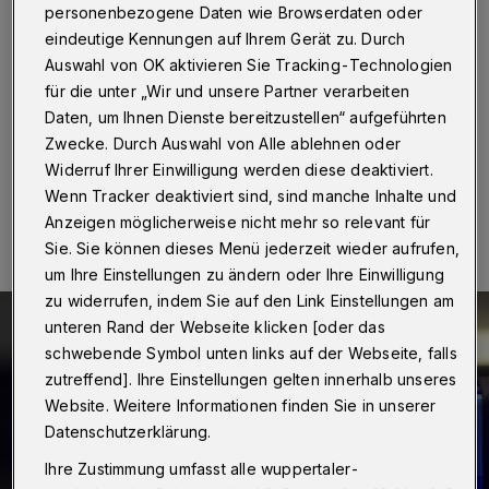
bedroht
personenbezogene Daten wie Browserdaten oder
eindeutige Kennungen auf Ihrem Gerät zu. Durch
Wuppertal
·
Ein 16 Jahre alter Jugendlicher ist am
Auswahl von OK aktivieren Sie Tracking-Technologien
Sonntag (21. August 2022) gegen 19:50 Uhr im
für die unter „Wir und unsere Partner verarbeiten
Bereich der Rittershauser Brücke überfallen worden.
Daten, um Ihnen Dienste bereitzustellen“ aufgeführten
Zwecke. Durch Auswahl von Alle ablehnen oder
Widerruf Ihrer Einwilligung werden diese deaktiviert.
22.08.2022 , 15:45 Uhr
Eine Minute Lesezeit
Wenn Tracker deaktiviert sind, sind manche Inhalte und
Anzeigen möglicherweise nicht mehr so relevant für
Sie. Sie können dieses Menü jederzeit wieder aufrufen,
um Ihre Einstellungen zu ändern oder Ihre Einwilligung
zu widerrufen, indem Sie auf den Link Einstellungen am
unteren Rand der Webseite klicken [oder das
schwebende Symbol unten links auf der Webseite, falls
zutreffend]. Ihre Einstellungen gelten innerhalb unseres
Website. Weitere Informationen finden Sie in unserer
Datenschutzerklärung.
Ihre Zustimmung umfasst alle wuppertaler-