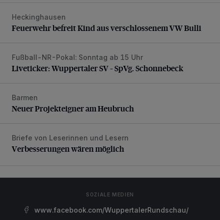
Heckinghausen
Feuerwehr befreit Kind aus verschlossenem VW Bulli
Feuerwehr befreit Kind aus verschlossenem VW Bulli
Fußball-NR-Pokal: Sonntag ab 15 Uhr
Liveticker: Wuppertaler SV – SpVg. Schonnebeck
Liveticker: Wuppertaler SV – SpVg. Schonnebeck
Barmen
Neuer Projekteigner am Heubruch
Neuer Projekteigner am Heubruch
Briefe von Leserinnen und Lesern
Verbesserungen wären möglich
Verbesserungen wären möglich
SOZIALE MEDIEN
www.facebook.com/WuppertalerRundschau/