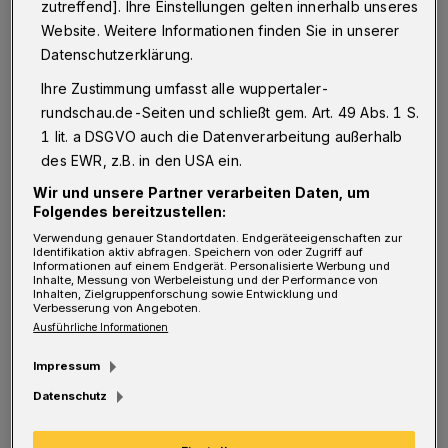
evangelischen Kirchengemeinde zur
zutreffend]. Ihre Einstellungen gelten innerhalb unseres
nächsten: Das kennen Elisabeth, Minna, Zena,
Website. Weitere Informationen finden Sie in unserer
Datenschutzerklärung.
Martha, Miltinet und Abel aus ihrem
Ihre Zustimmung umfasst alle wuppertaler-
Kirchenkreis im namibischen Keetmanshoop
rundschau.de-Seiten und schließt gem. Art. 49 Abs. 1 S.
nicht. Rund 100 bis 300 Kilometer liegen die
1 lit. a DSGVO auch die Datenverarbeitung außerhalb
Gemeinden, in denen sie sich engagieren, von
des EWR, z.B. in den USA ein.
der 19.000-Einwohner-Stadt Keetmanshoop
Wir und unsere Partner verarbeiten Daten, um
entfernt. Doch das ist nicht der einzige Grund
Folgendes bereitzustellen:
Verwendung genauer Standortdaten. Endgeräteeigenschaften zur
zum Staunen.
Identifikation aktiv abfragen. Speichern von oder Zugriff auf
Informationen auf einem Endgerät. Personalisierte Werbung und
Inhalte, Messung von Werbeleistung und der Performance von
Die sechsköpfige Delegation des afrikanischen
Inhalten, Zielgruppenforschung sowie Entwicklung und
Verbesserung von Angeboten.
Kirchenkreises, mit dem die evangelische
Ausführliche Informationen
Kirche in Wuppertal seit knapp 50 Jahren eine
Impressum
lebendige Partnerschaft pflegt, ist überrascht,
Datenschutz
dass sie in Wuppertal von zwei
Superintendenten begrüßt wird.
Teamarbeit