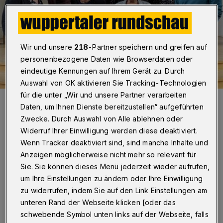
Wir und unsere
218
-Partner speichern und greifen auf
personenbezogene Daten wie Browserdaten oder
eindeutige Kennungen auf Ihrem Gerät zu. Durch
Auswahl von OK aktivieren Sie Tracking-Technologien
für die unter „Wir und unsere Partner verarbeiten
Die Gäste, umrahmt von Superintendentin Katharina Pött und
Superintendent Jochen Denker.
Daten, um Ihnen Dienste bereitzustellen“ aufgeführten
Foto: Thorsten Levin
Zwecke. Durch Auswahl von Alle ablehnen oder
Widerruf Ihrer Einwilligung werden diese deaktiviert.
Wenn Tracker deaktiviert sind, sind manche Inhalte und
Anzeigen möglicherweise nicht mehr so relevant für
Sie. Sie können dieses Menü jederzeit wieder aufrufen,
Von Sabine Damaschke
um Ihre Einstellungen zu ändern oder Ihre Einwilligung
zu widerrufen, indem Sie auf den Link Einstellungen am
B
unteren Rand der Webseite klicken [oder das
ergig, grün und kurze Wege von einer
schwebende Symbol unten links auf der Webseite, falls