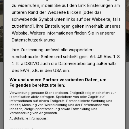
zu widerrufen, indem Sie auf den Link Einstellungen am
unteren Rand der Webseite klicken [oder das
schwebende Symbol unten links auf der Webseite, falls
zutreffend]. Ihre Einstellungen gelten innerhalb unseres
Website. Weitere Informationen finden Sie in unserer
Datenschutzerklärung.
Ihre Zustimmung umfasst alle wuppertaler-
rundschau.de-Seiten und schließt gem. Art. 49 Abs. 1 S.
1 lit. a DSGVO auch die Datenverarbeitung außerhalb
Von li.: Manuela Salem (Nachbarschaftsheim), Dr. Klaus Quinke
des EWR, z.B. in den USA ein.
(Rotary Club Wuppertal-Haspel), Silvane Tesmer („(M)eine Stunde
für Wuppertal"), Rainer Stephan („Radeln für alle“) und Gabi Kamp
Wir und unsere Partner verarbeiten Daten, um
(Nachbarschaftsheim).
Folgendes bereitzustellen:
Foto: Markus von Blomberg
Verwendung genauer Standortdaten. Endgeräteeigenschaften zur
Identifikation aktiv abfragen. Speichern von oder Zugriff auf
Informationen auf einem Endgerät. Personalisierte Werbung und
Inhalte, Messung von Werbeleistung und der Performance von
Inhalten, Zielgruppenforschung sowie Entwicklung und
Verbesserung von Angeboten.
Ausführliche Informationen
„(M)eine Stunde für Wuppertal“, die ihr 20-