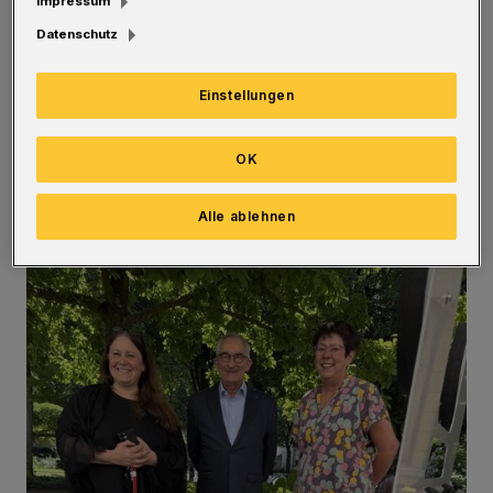
Impressum
jähriges Jubiläum feiert, unterstützt damit das
Datenschutz
Nachbarschaftsheim Wuppertal und die
Initiative „Radeln im Alter“. In einer
Einstellungen
gemeinsamen Aktion wurde das Projekt mit
der maßgeblichen Unterstützung des Rotary
OK
Clubs Wuppertal Haspel und weiterer Spender
umgesetzt.
Alle ablehnen