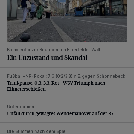
Kommentar zur Situation am Elberfelder Wall
Ein Unzustand und Skandal
Fußball-NR-Pokal: 7:6 (0:2/3:3) n.E. gegen Schonnebeck
Trinkpause, 0:3, 3:3, Rot – WSV-Triumph nach Elfmetersc
Trinkpause, 0:3, 3:3, Rot – WSV-Triumph nach
Elfmeterschießen
Unterbarmen
Unfall durch gewagtes Wendemanöver auf der B7
Unfall durch gewagtes Wendemanöver auf der B7
Die Stimmen nach dem Spiel
WSV-Trainer Schneider: „Nach 0:3 wieder aufgestanden“