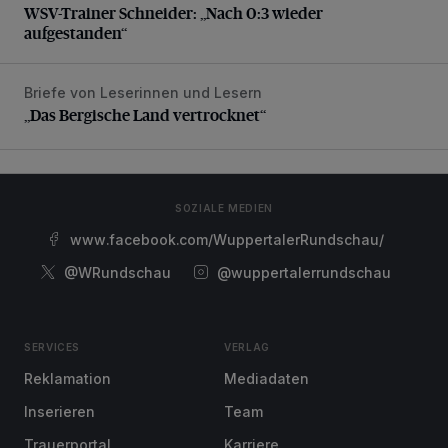
WSV-Trainer Schneider: „Nach 0:3 wieder
aufgestanden“
Briefe von Leserinnen und Lesern
„Das Bergische Land vertrocknet“
„Das Bergische Land vertrocknet“
SOZIALE MEDIEN
www.facebook.com/WuppertalerRundschau/
@WRundschau
@wuppertalerrundschau
SERVICES
VERLAG
Reklamation
Mediadaten
Inserieren
Team
Trauerportal
Karriere