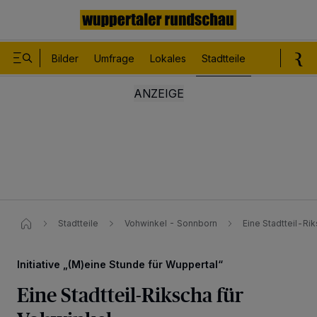
Bilder
Umfrage
Lokales
Stadtteile
Sport
Le
Stadtteile
Vohwinkel - Sonnborn
Eine Stadtteil-Ri
Initiative „(M)eine Stunde für Wuppertal“
Eine Stadtteil-Rikscha für