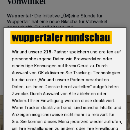
Vohwinkel
Wuppertal
·
Die Initiative „(M)eine Stunde für
Wuppertal“ hat eine neue Rikscha für Vohwinkel
angeschafft. Sie soll älteren und
mobilitätseingeschränkten Menschen mehr Teilhabe,
Bewegung und gemeinschaftliche Erlebnisse
ermöglichen.
Wir und unsere
218
-Partner speichern und greifen auf
personenbezogene Daten wie Browserdaten oder
eindeutige Kennungen auf Ihrem Gerät zu. Durch
02.06.2026 , 08:30 Uhr
Eine Minute Lesezeit
Auswahl von OK aktivieren Sie Tracking-Technologien
für die unter „Wir und unsere Partner verarbeiten
Daten, um Ihnen Dienste bereitzustellen“ aufgeführten
Zwecke. Durch Auswahl von Alle ablehnen oder
Widerruf Ihrer Einwilligung werden diese deaktiviert.
Wenn Tracker deaktiviert sind, sind manche Inhalte und
Anzeigen möglicherweise nicht mehr so relevant für
Sie. Sie können dieses Menü jederzeit wieder aufrufen,
um Ihre Einstellungen zu ändern oder Ihre Einwilligung