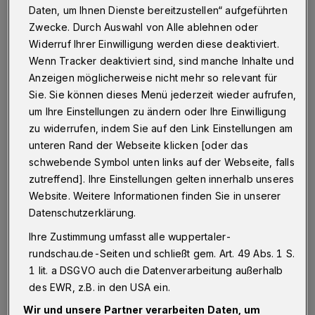
Wuppertal
·
Im Liniennetz der Wuppertaler Stadtwerke
Daten, um Ihnen Dienste bereitzustellen“ aufgeführten
(WSW) gilt ab dem 12. Juni 2016 (Sonntag) ein neuer
Zwecke. Durch Auswahl von Alle ablehnen oder
Fahrplan.
Widerruf Ihrer Einwilligung werden diese deaktiviert.
Wenn Tracker deaktiviert sind, sind manche Inhalte und
Anzeigen möglicherweise nicht mehr so relevant für
30.05.2016 , 15:40 Uhr
Eine Minute Lesezeit
Sie. Sie können dieses Menü jederzeit wieder aufrufen,
um Ihre Einstellungen zu ändern oder Ihre Einwilligung
zu widerrufen, indem Sie auf den Link Einstellungen am
unteren Rand der Webseite klicken [oder das
schwebende Symbol unten links auf der Webseite, falls
zutreffend]. Ihre Einstellungen gelten innerhalb unseres
Website. Weitere Informationen finden Sie in unserer
Datenschutzerklärung.
Dabei werden, so die WSW, "die Fahrtzeiten
Ihre Zustimmung umfasst alle wuppertaler-
auf einigen Linien angepasst und Änderungen
rundschau.de-Seiten und schließt gem. Art. 49 Abs. 1 S.
vorgenommen, die zur weiteren Verbesserung
1 lit. a DSGVO auch die Datenverarbeitung außerhalb
der Anschlüsse sowie der Fahrtabstände
des EWR, z.B. in den USA ein.
zwischen verschiedenen Linien führen".
Wir und unsere Partner verarbeiten Daten, um