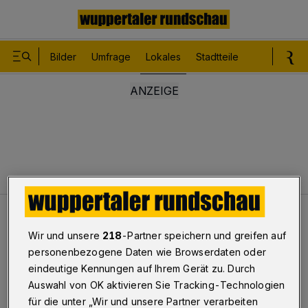
Bilder
Umfrage
Lokales
Stadtteile
Sport
Le
Lokales
Neuer WSW-Fahrplan
Wir und unsere
218
-Partner speichern und greifen auf
personenbezogene Daten wie Browserdaten oder
Neuer WSW-Fahrplan
eindeutige Kennungen auf Ihrem Gerät zu. Durch
Auswahl von OK aktivieren Sie Tracking-Technologien
für die unter „Wir und unsere Partner verarbeiten