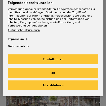
Folgendes bereitzustellen:
Die neuen Fahrplanhefte und Linienpläne sind
Verwendung genauer Standortdaten. Endgeräteeigenschaften zur
Identifikation aktiv abfragen. Speichern von oder Zugriff auf
kostenlos in den Mobi-Centern erhältlich. Sie
Informationen auf einem Endgerät. Personalisierte Werbung und
Inhalte, Messung von Werbeleistung und der Performance von
gibt es auch online:
hier klicken!
Inhalten, Zielgruppenforschung sowie Entwicklung und
Verbesserung von Angeboten.
Ausführliche Informationen
Impressum
Datenschutz
Meistgelesen
Neueste Artikel
Zum Thema
Einstellungen
Ein neuer Brunnen für die Alte Freiheit
OK
Alle ablehnen