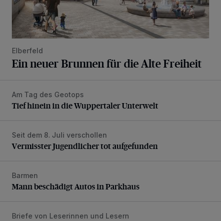
Elberfeld
Ein neuer Brunnen für die Alte Freiheit
Am Tag des Geotops
Tief hinein in die Wuppertaler Unterwelt
Tief hinein in die Wuppertaler Unterwelt
Seit dem 8. Juli verschollen
Vermisster Jugendlicher tot aufgefunden
Vermisster Jugendlicher tot aufgefunden
Barmen
Mann beschädigt Autos in Parkhaus
Mann beschädigt Autos in Parkhaus
Briefe von Leserinnen und Lesern
„Stoßdämpfertest mit Unterbodenbehandlung“