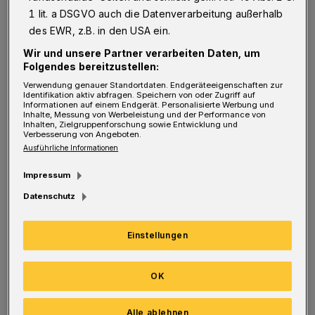
S
1 lit. a DSGVO auch die Datenverarbeitung außerhalb
kann man mich nachts wecken", bekennt
des EWR, z.B. in den USA ein.
der 63-Jährige und freut sich über den
Wir und unsere Partner verarbeiten Daten, um
gemischten Fruchtbecher, den es als kleine
Folgendes bereitzustellen:
Stärkung beim Redaktionsgespräch gibt. Seine
Verwendung genauer Standortdaten. Endgeräteeigenschaften zur
Identifikation aktiv abfragen. Speichern von oder Zugriff auf
Initiative für einen "Europäischen Tag des
Informationen auf einem Endgerät. Personalisierte Werbung und
Inhalte, Messung von Werbeleistung und der Performance von
handwerklich hergestellten Speiseeises" mutet
Inhalten, Zielgruppenforschung sowie Entwicklung und
Verbesserung von Angeboten.
dabei ähnlich exotisch an wie sein inzwischen
Ausführliche Informationen
jahrelanger Kampf gegen die Sommerzeit.
Impressum
Datenschutz
"Natürlich gibt es wichtigere Themen und
man muss aufpassen, dass man kein Clown
Einstellungen
wird", sagt Reul -- auch mit Blick auf das
Foto einer schon legendären Pressemitteilung,
OK
das ihn einst in Buster-Keaton-Manier an
einer Turmuhr hängend zeigte. Aber die
Alle ablehnen