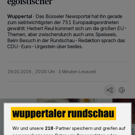
egoistischer"
Wuppertal
·
Das Büsseler Newsportal hat ihn gerade
zum siebtwichtigsten der 751 Europaabgeordneten
gewählt: Herbert Reul kümmert sich um die großen EU-
Themen, aber zwischendurch auch ums Speiseeis.
Beim Besuch in der Rundschau-Redaktion sprach das
CDU-Euro-Urgestein über beides.
29.05.2016 , 20:00 Uhr
3 Minuten Lesezeit
Wir und unsere
218
-Partner speichern und greifen auf