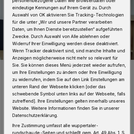
personenbezogene Daten wie Browserdaten oder
eindeutige Kennungen auf Ihrem Gerät zu. Durch
Auswahl von OK aktivieren Sie Tracking-Technologien
für die unter „Wir und unsere Partner verarbeiten
Daten, um Ihnen Dienste bereitzustellen“ aufgeführten
Zwecke. Durch Auswahl von Alle ablehnen oder
Widerruf Ihrer Einwilligung werden diese deaktiviert.
Wenn Tracker deaktiviert sind, sind manche Inhalte und
Anzeigen möglicherweise nicht mehr so relevant für
Sie. Sie können dieses Menü jederzeit wieder aufrufen,
Polit-Talk (nicht ohne Grund...) mit Eisbecher: Hebert Reul in der
Rundschau-Redaktion.
um Ihre Einstellungen zu ändern oder Ihre Einwilligung
Foto: Rundschau
zu widerrufen, indem Sie auf den Link Einstellungen am
unteren Rand der Webseite klicken [oder das
schwebende Symbol unten links auf der Webseite, falls
zutreffend]. Ihre Einstellungen gelten innerhalb unseres
Website. Weitere Informationen finden Sie in unserer
Von Roderich Trapp
Datenschutzerklärung.
Ihre Zustimmung umfasst alle wuppertaler-
peiseeis? Durchaus! "Für ein gutes Eis
rundschau.de-Seiten und schließt gem. Art. 49 Abs. 1 S.