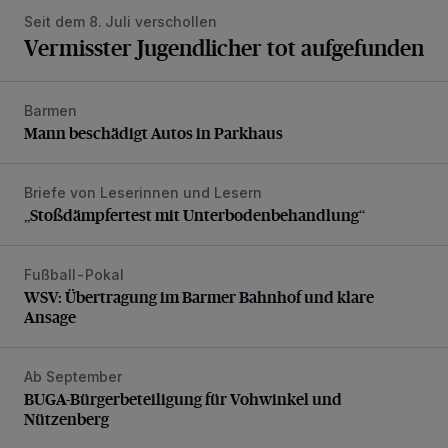
Seit dem 8. Juli verschollen
Vermisster Jugendlicher tot aufgefunden
Barmen
Mann beschädigt Autos in Parkhaus
Mann beschädigt Autos in Parkhaus
Briefe von Leserinnen und Lesern
„Stoßdämpfertest mit Unterbodenbehandlung“
„Stoßdämpfertest mit Unterbodenbehandlung“
Fußball-Pokal
WSV: Übertragung im Barmer Bahnhof und klare Ansage
WSV: Übertragung im Barmer Bahnhof und klare
Ansage
Ab September
BUGA-Bürgerbeteiligung für Vohwinkel und Nützenberg
BUGA-Bürgerbeteiligung für Vohwinkel und
Nützenberg