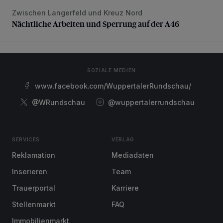
Zwischen Langerfeld und Kreuz Nord
Nächtliche Arbeiten und Sperrung auf der A46
Nächtliche Arbeiten und Sperrung auf der A46
SOZIALE MEDIEN
www.facebook.com/WuppertalerRundschau/
@WRundschau
@wuppertalerrundschau
SERVICES
VERLAG
Reklamation
Mediadaten
Inserieren
Team
Trauerportal
Karriere
Stellenmarkt
FAQ
Immobilienmarkt