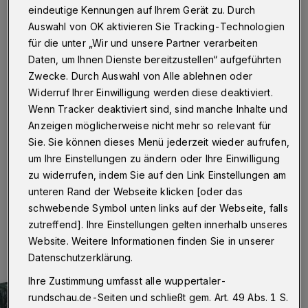
eindeutige Kennungen auf Ihrem Gerät zu. Durch
Wuppertal
·
Noch bis Ende Mai können sich Künstler
Auswahl von OK aktivieren Sie Tracking-Technologien
für die nächste Großausstellung "City-ART-Kaden",
für die unter „Wir und unsere Partner verarbeiten
die vom 20. Oktober bis 6. November in den City-
Daten, um Ihnen Dienste bereitzustellen“ aufgeführten
Arkaden läuft, bewerben.
Zwecke. Durch Auswahl von Alle ablehnen oder
Widerruf Ihrer Einwilligung werden diese deaktiviert.
Wenn Tracker deaktiviert sind, sind manche Inhalte und
30.05.2016 , 11:30 Uhr
Eine Minute Lesezeit
Anzeigen möglicherweise nicht mehr so relevant für
Sie. Sie können dieses Menü jederzeit wieder aufrufen,
um Ihre Einstellungen zu ändern oder Ihre Einwilligung
zu widerrufen, indem Sie auf den Link Einstellungen am
unteren Rand der Webseite klicken [oder das
schwebende Symbol unten links auf der Webseite, falls
zutreffend]. Ihre Einstellungen gelten innerhalb unseres
Website. Weitere Informationen finden Sie in unserer
Datenschutzerklärung.
Ihre Zustimmung umfasst alle wuppertaler-
rundschau.de-Seiten und schließt gem. Art. 49 Abs. 1 S.