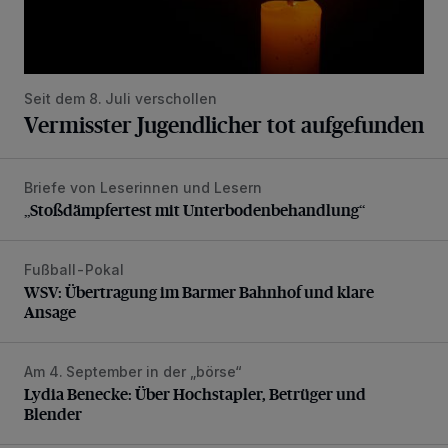
Seit dem 8. Juli verschollen
Vermisster Jugendlicher tot aufgefunden
Briefe von Leserinnen und Lesern
„Stoßdämpfertest mit Unterbodenbehandlung“
„Stoßdämpfertest mit Unterbodenbehandlung“
Fußball-Pokal
WSV: Übertragung im Barmer Bahnhof und klare Ansage
WSV: Übertragung im Barmer Bahnhof und klare
Ansage
Am 4. September in der „börse“
Lydia Benecke: Über Hochstapler, Betrüger und Blender
Lydia Benecke: Über Hochstapler, Betrüger und
Blender