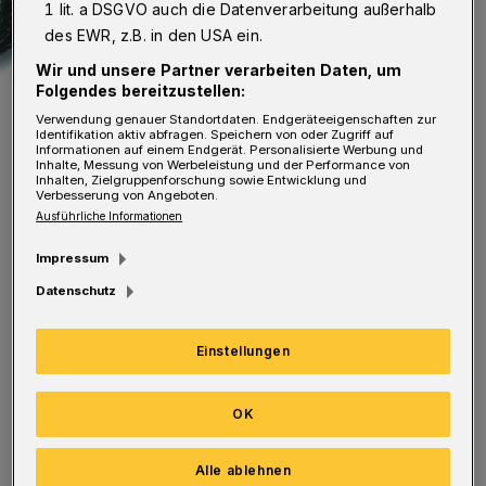
1 lit. a DSGVO auch die Datenverarbeitung außerhalb
des EWR, z.B. in den USA ein.
Wir und unsere Partner verarbeiten Daten, um
Folgendes bereitzustellen:
Verwendung genauer Standortdaten. Endgeräteeigenschaften zur
Identifikation aktiv abfragen. Speichern von oder Zugriff auf
Informationen auf einem Endgerät. Personalisierte Werbung und
Inhalte, Messung von Werbeleistung und der Performance von
Das Logo zur Veranstaltung.
Inhalten, Zielgruppenforschung sowie Entwicklung und
Foto: City-Arkaden
Verbesserung von Angeboten.
Ausführliche Informationen
Impressum
Datenschutz
Gefragt sind Profis und Autodidakten auf
Einstellungen
hohem Niveau aus dem Bereichen Malerei,
Bildhauerei und Fotografie — ohne
OK
Altersbeschränkung. Zu gewinnen gibt es bei
den "City-ART-Kaden" 3.000 Euro (Jurypreis)
Alle ablehnen