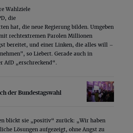
re Wahlziele
PD, die
tten hat, die neue Regierung bilden. Umgeben
 mit rechtextremen Parolen Millionen
 bereitet, und einer Linken, die alles will –
nehmen", so Liebert. Gerade auch in
er AfD „erschreckend“.
r Bundestagswahl
ach der Bundestagswahl
 blickt sie „positiv“ zurück: „Wir haben
liche Lösungen aufgezeigt, ohne Angst zu