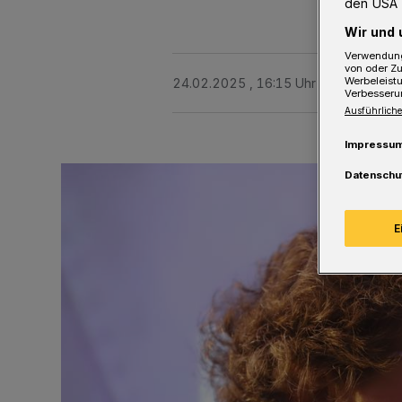
den USA 
Wir und 
Verwendung
von oder Zu
Werbeleist
24.02.2025 , 16:15 Uhr
2 Minuten Le
Verbesseru
Ausführliche
Impressu
Datenschu
E