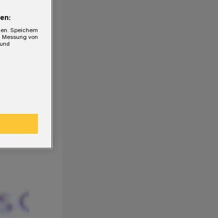
en:
gen. Speichern
e, Messung von
 und