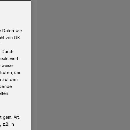
e Daten wie
ahl von OK
r
. Durch
aktiviert.
erweise
frufen, um
e auf den
ebende
elten
 gem. Art.
z.B. in