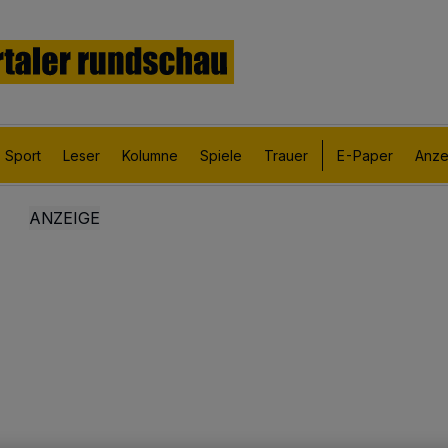
Sport
Leser
Kolumne
Spiele
Trauer
E-Paper
Anze