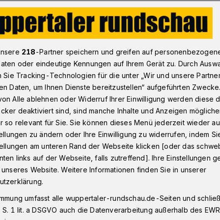
wahl: Anja Liebert (Grüne) zurück an Basis
unsere
218
-Partner speichern und greifen auf personenbezogen
aten oder eindeutige Kennungen auf Ihrem Gerät zu. Durch Ausw
n Sie Tracking-Technologien für die unter „Wir und unsere Partne
en Daten, um Ihnen Dienste bereitzustellen“ aufgeführten Zwecke
 (Grüne) geht
on Alle ablehnen oder Widerruf Ihrer Einwilligung werden diese de
cker deaktiviert sind, sind manche Inhalte und Anzeigen möglich
e Basis
r so relevant für Sie. Sie können dieses Menü jederzeit wieder au
tellungen zu ändern oder Ihre Einwilligung zu widerrufen, indem Si
stellungen am unteren Rand der Webseite klicken [oder das schw
ten links auf der Webseite, falls zutreffend]. Ihre Einstellungen g
ppertaler Bundestagsabgeordnete Anja
 unseres Website. Weitere Informationen finden Sie in unserer
zug in das Plenum über die NRW-Liste der
utzerklärung.
ein gemischtes Fazit. Bündnis 90/Die
immung umfasst alle wuppertaler-rundschau.de-Seiten und schließt
beste Ergebnis bei einer Bundestagswahl
 S. 1 lit. a DSGVO auch die Datenverarbeitung außerhalb des EWR, 
 überhaupt nicht so an.“