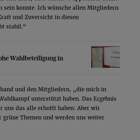
n sein konnte. Ich wünsche allen Mitgliedern
Kraft und Zuversicht in diesen
t stabil.“
hlbeteiligung in Wuppertal
ohe Wahlbeteiligung in
rband und den Mitgliedern, „die mich in
 Wahlkampf unterstützt haben. Das Ergebnis
ir uns das alle erhofft haben: Aber wir
ür grüne Themen und werden uns weiter