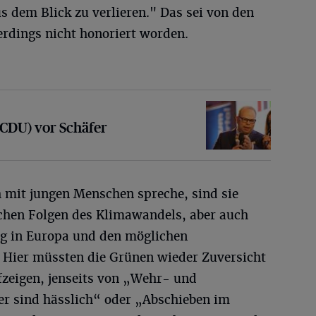
s dem Blick zu verlieren." Das sei von den
rdings nicht honoriert worden.
vor Schäfer
(CDU) vor Schäfer
 mit jungen Menschen spreche, sind sie
chen Folgen des Klimawandels, aber auch
eg in Europa und den möglichen
 Hier müssten die Grünen wieder Zuversicht
fzeigen, jenseits von „Wehr- und
er sind hässlich“ oder „Abschieben im