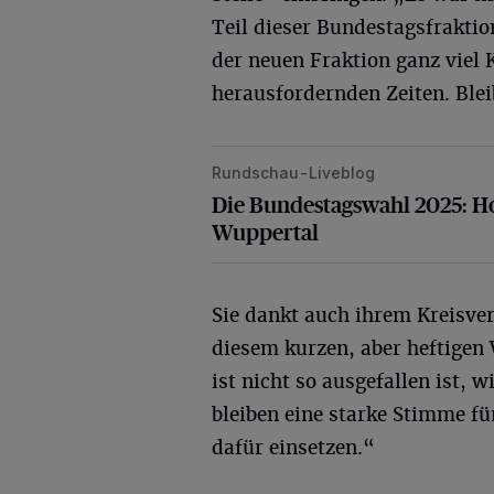
Teil dieser Bundestagsfraktio
der neuen Fraktion ganz viel 
herausfordernden Zeiten. Bleib
Rundschau-Liveblog
Die Bundestagswahl 2025: Hohe Wa
Die Bundestagswahl 2025: H
Wuppertal
Sie dankt auch ihrem Kreisve
diesem kurzen, aber heftigen
ist nicht so ausgefallen ist, w
bleiben eine starke Stimme f
dafür einsetzen.“