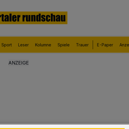
Sport
Leser
Kolumne
Spiele
Trauer
E-Paper
Anze