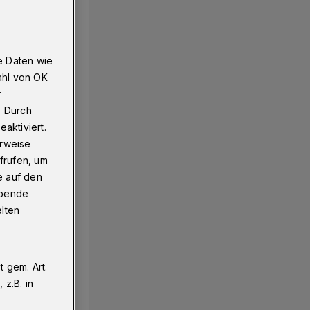
e Daten wie
ahl von OK
r
. Durch
aktiviert.
erweise
frufen, um
e auf den
ebende
elten
 gem. Art.
z.B. in