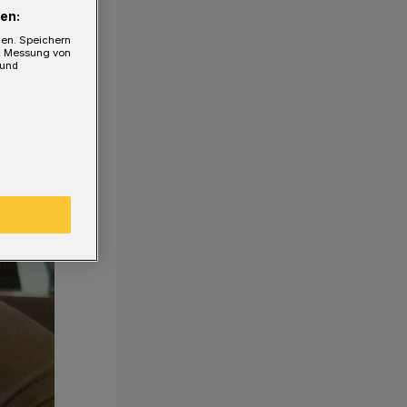
en:
gen. Speichern
e, Messung von
 und