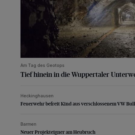
Am Tag des Geotops
Tief hinein in die Wuppertaler Unterwe
Heckinghausen
Feuerwehr befreit Kind aus verschlossenem VW Bulli
Feuerwehr befreit Kind aus verschlossenem VW Bull
Barmen
Neuer Projekteigner am Heubruch
Neuer Projekteigner am Heubruch