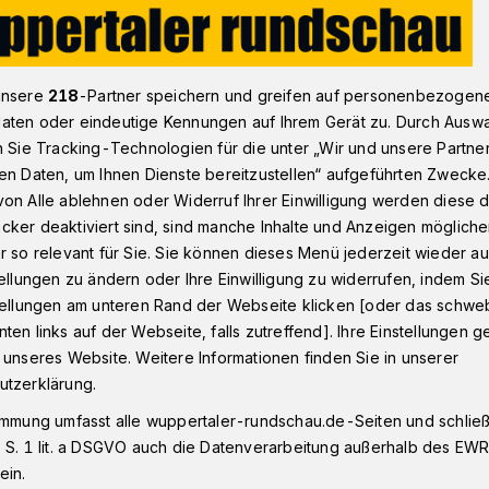
 Regionalexpress
unsere
218
-Partner speichern und greifen auf personenbezogen
aten oder eindeutige Kennungen auf Ihrem Gerät zu. Durch Ausw
n Sie Tracking-Technologien für die unter „Wir und unsere Partne
r Landgericht
en Daten, um Ihnen Dienste bereitzustellen“ aufgeführten Zwecke
on Alle ablehnen oder Widerruf Ihrer Einwilligung werden diese de
h im
cker deaktiviert sind, sind manche Inhalte und Anzeigen möglich
r so relevant für Sie. Sie können dieses Menü jederzeit wieder au
ress
tellungen zu ändern oder Ihre Einwilligung zu widerrufen, indem Si
stellungen am unteren Rand der Webseite klicken [oder das schw
ten links auf der Webseite, falls zutreffend]. Ihre Einstellungen g
 unseres Website. Weitere Informationen finden Sie in unserer
er BVB-Fan wurde im Zug nach einem
utzerklärung.
iner beinahe tödlichen Messerattacke.
 eine Gesichtsnarbe entstellt bleiben.
immung umfasst alle wuppertaler-rundschau.de-Seiten und schließt
 S. 1 lit. a DSGVO auch die Datenverarbeitung außerhalb des EWR, 
 mutmaßliche Angreifer (21), ein Muslim
ein.
versuchten Totschlags vor dem