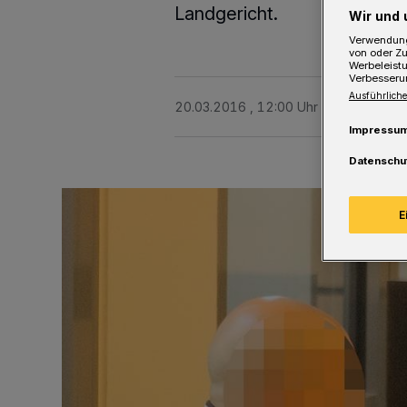
Landgericht.
Wir und 
Verwendung
von oder Zu
Werbeleist
Verbesseru
Ausführliche
20.03.2016 , 12:00 Uhr
Eine Minute 
Impressu
Datenschu
E