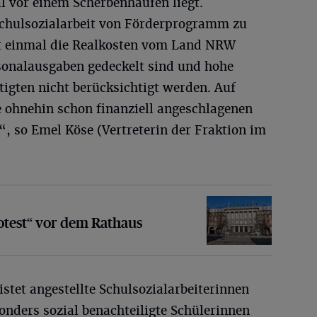
l vor einem Scherbenhaufen liegt.
 Schulsozialarbeit von Förderprogramm zu
t einmal die Realkosten vom Land NRW
sonalausgaben gedeckelt sind und hohe
igten nicht berücksichtigt werden. Auf
e ohnehin schon finanziell angeschlagenen
 so Emel Köse (Vertreterin der Fraktion im
 vor dem Rathaus
rotest“ vor dem Rathaus
istet angestellte Schulsozialarbeiterinnen
onders sozial benachteiligte Schülerinnen