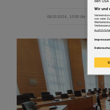
den USA 
Wir und 
Verwendung
08.03.2024 , 10:30 Uhr
Eine Minute L
von oder Zu
Werbeleist
Verbesseru
Ausführliche
Impressu
Datenschu
E