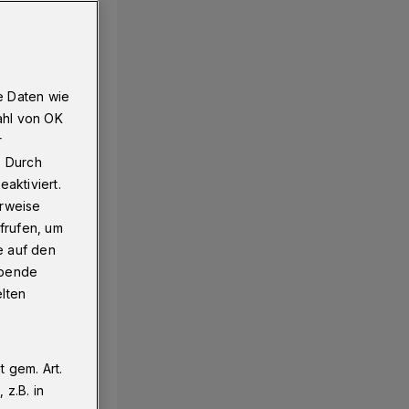
e Daten wie
ahl von OK
r
. Durch
aktiviert.
erweise
frufen, um
e auf den
ebende
elten
 gem. Art.
z.B. in