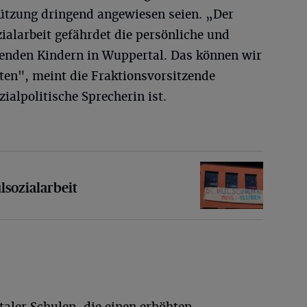
tützung dringend angewiesen seien. „Der
ialarbeit gefährdet die persönliche und
enden Kindern in Wuppertal. Das können wir
sten", meint die Fraktionsvorsitzende
ialpolitische Sprecherin ist.
rbeit
lsozialarbeit
aler Schulen, die einen erhöhten