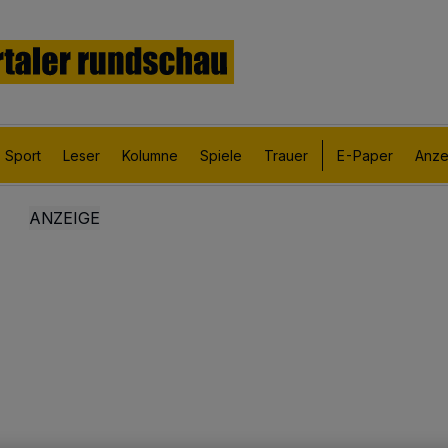
Sport
Leser
Kolumne
Spiele
Trauer
E-Paper
Anze