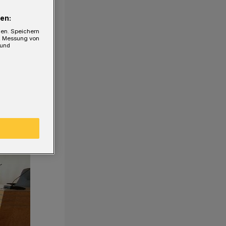
en:
gen. Speichern
e, Messung von
 und