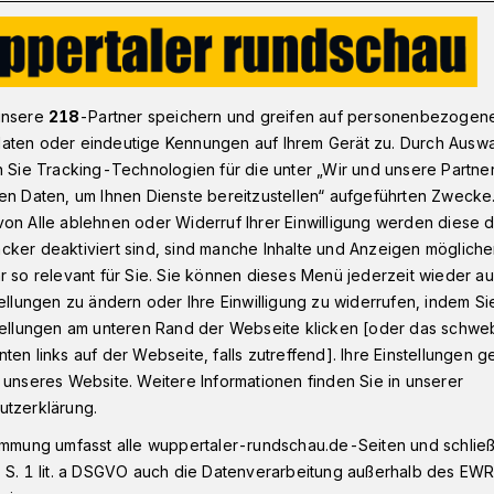
 Gelder für Schulsozialarbeit​ in Wuppertal
unsere
218
-Partner speichern und greifen auf personenbezogen
aten oder eindeutige Kennungen auf Ihrem Gerät zu. Durch Ausw
n Sie Tracking-Technologien für die unter „Wir und unsere Partne
en Daten, um Ihnen Dienste bereitzustellen“ aufgeführten Zwecke
g auf Gelder für
on Alle ablehnen oder Widerruf Ihrer Einwilligung werden diese de
cker deaktiviert sind, sind manche Inhalte und Anzeigen möglich
rbeit
r so relevant für Sie. Sie können dieses Menü jederzeit wieder au
tellungen zu ändern oder Ihre Einwilligung zu widerrufen, indem Si
stellungen am unteren Rand der Webseite klicken [oder das schw
ten links auf der Webseite, falls zutreffend]. Ihre Einstellungen g
t der Stadt Wuppertal stellt den Antrag,
 unseres Website. Weitere Informationen finden Sie in unserer
Geldern aus dem Doppelhaushalt 2024/25
utzerklärung.
h der Entscheidung der Landesregierung
immung umfasst alle wuppertaler-rundschau.de-Seiten und schließt
ng.
 S. 1 lit. a DSGVO auch die Datenverarbeitung außerhalb des EWR, 