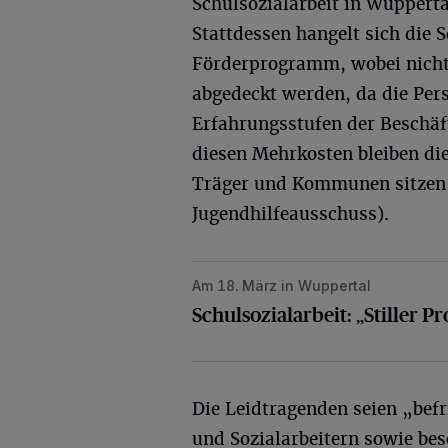
Schulsozialarbeit in Wupperta
Stattdessen hangelt sich die
Förderprogramm, wobei nich
abgedeckt werden, da die Per
Erfahrungsstufen der Beschäft
diesen Mehrkosten bleiben di
Träger und Kommunen sitzen“,
Jugendhilfeausschuss).
Am 18. März in Wuppertal
Schulsozialarbeit: „Stiller Protest“
Schulsozialarbeit: „Stiller P
Die Leidtragenden seien „befr
und Sozialarbeitern sowie bes