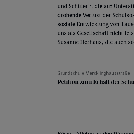
und Schüler“, die auf Unters
drohende Verlust der Schulsoz
soziale Entwicklung von Taus
uns als Gesellschaft nicht lei
Susanne Herhaus, die auch soz
Grundschule Mercklinghausstraße
Petition zum Erhalt der Schulsoziala
Petition zum Erhalt der Schu
Köse: „Alleine an den Wuppert