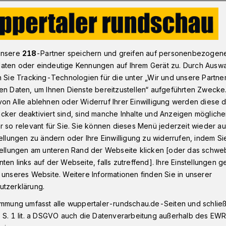
 Bundestag: Bezahlbares Wohnen, sozialer Zusammenhalt
unsere
218
-Partner speichern und greifen auf personenbezogen
aten oder eindeutige Kennungen auf Ihrem Gerät zu. Durch Ausw
n Sie Tracking-Technologien für die unter „Wir und unsere Partne
en Daten, um Ihnen Dienste bereitzustellen“ aufgeführten Zwecke
 Wohnen und
on Alle ablehnen oder Widerruf Ihrer Einwilligung werden diese de
cker deaktiviert sind, sind manche Inhalte und Anzeigen möglich
sammenhalt
r so relevant für Sie. Sie können dieses Menü jederzeit wieder au
tellungen zu ändern oder Ihre Einwilligung zu widerrufen, indem Si
stellungen am unteren Rand der Webseite klicken [oder das schw
ten links auf der Webseite, falls zutreffend]. Ihre Einstellungen g
ezahlbarer Wohnraum, zukunftsfähige
 unseres Website. Weitere Informationen finden Sie in unserer
 mehr Unterstützung aus Berlin für die
utzerklärung.
e sich die Grünen in der
immung umfasst alle wuppertaler-rundschau.de-Seiten und schließt
Thema Bauen und Wohnen gesetzt haben.
 S. 1 lit. a DSGVO auch die Datenverarbeitung außerhalb des EWR, 
für die Förderprogramme des Bundes, von