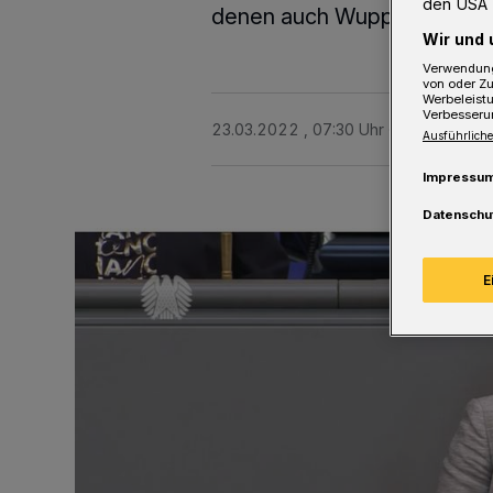
den USA 
denen auch Wuppertal, Rems
Wir und 
Verwendung
von oder Zu
Werbeleist
Verbesseru
23.03.2022 , 07:30 Uhr
2 Minuten Le
Ausführliche
Impressu
Datenschu
E