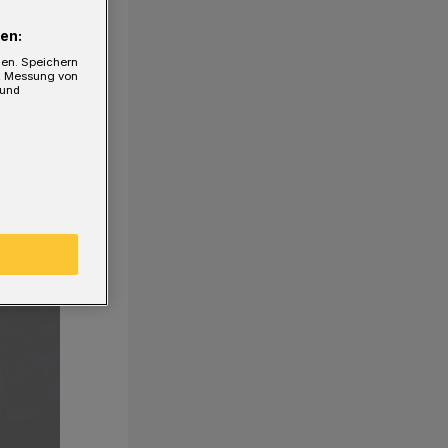
en:
gen. Speichern
e, Messung von
 und