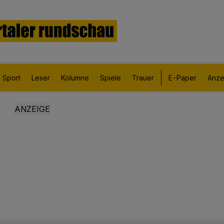
Sport
Leser
Kolumne
Spiele
Trauer
E-Paper
Anze