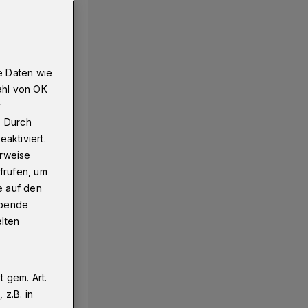
e Daten wie
ahl von OK
r
. Durch
aktiviert.
erweise
frufen, um
e auf den
ebende
elten
 gem. Art.
z.B. in