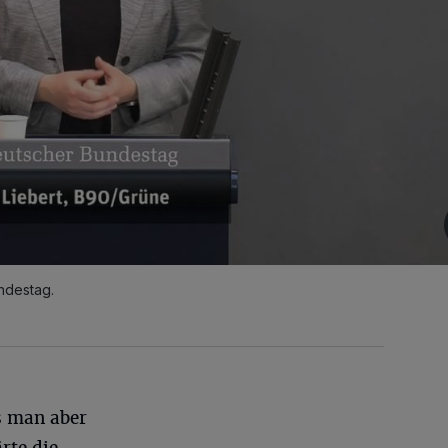
ndestag.
s man aber