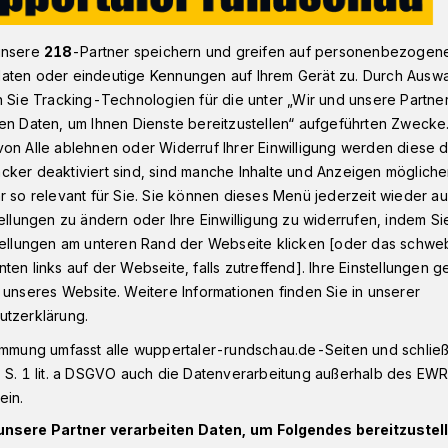
unsere
218
-Partner speichern und greifen auf personenbezogen
aten oder eindeutige Kennungen auf Ihrem Gerät zu. Durch Ausw
U hat Fragen zur Gebäudemanagement-Zukunft
n Sie Tracking-Technologien für die unter „Wir und unsere Partne
en Daten, um Ihnen Dienste bereitzustellen“ aufgeführten Zwecke
on Alle ablehnen oder Widerruf Ihrer Einwilligung werden diese de
cker deaktiviert sind, sind manche Inhalte und Anzeigen möglich
gen zur
r so relevant für Sie. Sie können dieses Menü jederzeit wieder au
tellungen zu ändern oder Ihre Einwilligung zu widerrufen, indem Si
stellungen am unteren Rand der Webseite klicken [oder das schw
agement-Zukunft
ten links auf der Webseite, falls zutreffend]. Ihre Einstellungen g
 unseres Website. Weitere Informationen finden Sie in unserer
utzerklärung.
r CDU will mehr über den Stand bei der
immung umfasst alle wuppertaler-rundschau.de-Seiten und schließt
essoptimierung“ im städtischen
 S. 1 lit. a DSGVO auch die Datenverarbeitung außerhalb des EWR, 
. Man habe „vor dem Hintergrund der
ein.
erungen bei den Investitionsvorhaben“ im
unsere Partner verarbeiten Daten, um Folgendes bereitzustell
age gestellt.