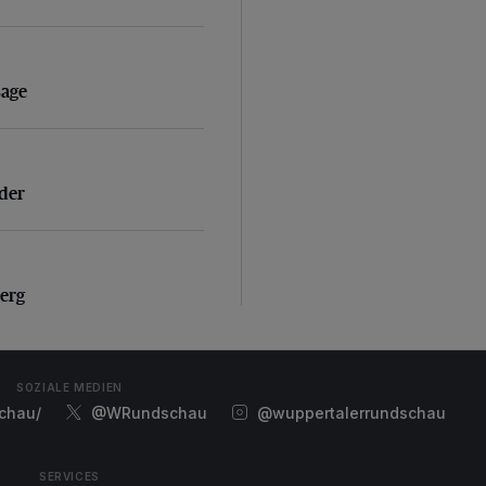
sage
sage
der
nder
erg
erg
SOZIALE MEDIEN
chau/
@WRundschau
@wuppertalerrundschau
SERVICES