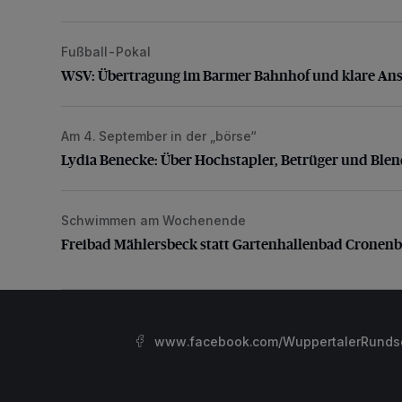
Fußball-Pokal
WSV: Übertragung im Barmer Bahnhof und klare An
WSV: Übertragung im Barmer Bahnhof und klare An
Am 4. September in der „börse“
Lydia Benecke: Über Hochstapler, Betrüger und Blen
Lydia Benecke: Über Hochstapler, Betrüger und Ble
Schwimmen am Wochenende
Freibad Mählersbeck statt Gartenhallenbad Cronenb
Freibad Mählersbeck statt Gartenhallenbad Cronenb
www.facebook.com/WuppertalerRunds