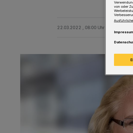
Verwendung
von oder Zu
Werbeleist
Verbesseru
Ausführliche
22.03.2022 , 08:00 Uhr
Eine Minute 
Impressu
Datenschu
E