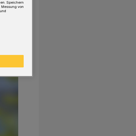
gen. Speichern
e, Messung von
 und