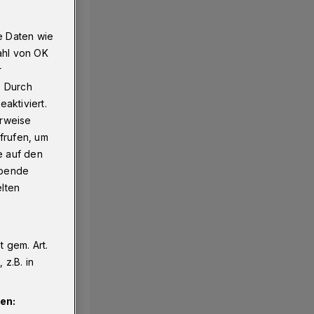
e Daten wie
ahl von OK
r
. Durch
aktiviert.
erweise
frufen, um
e auf den
ebende
elten
 gem. Art.
z.B. in
en: