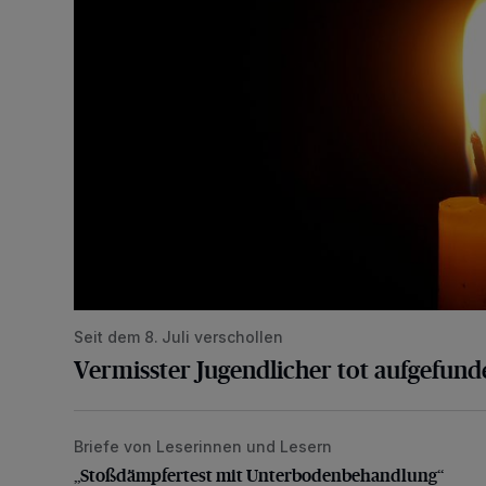
Seit dem 8. Juli verschollen
Vermisster Jugendlicher tot aufgefund
Briefe von Leserinnen und Lesern
„Stoßdämpfertest mit Unterbodenbehandlung“
„Stoßdämpfertest mit Unterbodenbehandlung“