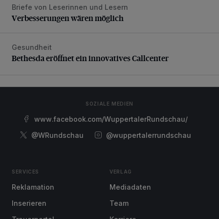
Briefe von Leserinnen und Lesern
Verbesserungen wären möglich
Verbesserungen wären möglich
Gesundheit
Bethesda eröffnet ein innovatives Callcenter
Bethesda eröffnet ein innovatives Callcenter
SOZIALE MEDIEN
www.facebook.com/WuppertalerRundschau/
@WRundschau
@wuppertalerrundschau
SERVICES
VERLAG
Reklamation
Mediadaten
Inserieren
Team