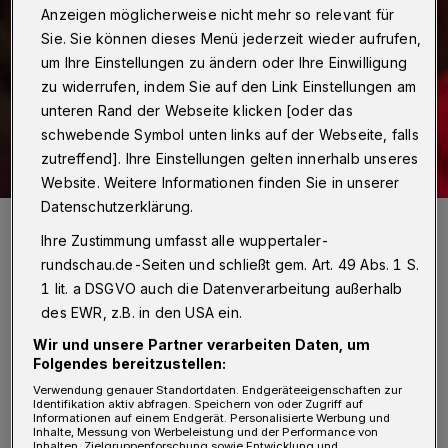
Anzeigen möglicherweise nicht mehr so relevant für
Sie. Sie können dieses Menü jederzeit wieder aufrufen,
um Ihre Einstellungen zu ändern oder Ihre Einwilligung
zu widerrufen, indem Sie auf den Link Einstellungen am
unteren Rand der Webseite klicken [oder das
schwebende Symbol unten links auf der Webseite, falls
zutreffend]. Ihre Einstellungen gelten innerhalb unseres
Website. Weitere Informationen finden Sie in unserer
Datenschutzerklärung.
Die Erinnerung soll bei nachfolgenden Generationen wach bleiben,
damit sich Geschehenes nicht wiederholt,
Ihre Zustimmung umfasst alle wuppertaler-
Foto: Anne-Frank-Zentrum
rundschau.de-Seiten und schließt gem. Art. 49 Abs. 1 S.
1 lit. a DSGVO auch die Datenverarbeitung außerhalb
des EWR, z.B. in den USA ein.
Wir und unsere Partner verarbeiten Daten, um
Folgendes bereitzustellen:
D
ie kostenfreien Lernmaterialien des
Verwendung genauer Standortdaten. Endgeräteeigenschaften zur
Identifikation aktiv abfragen. Speichern von oder Zugriff auf
Zentrums befassen sich mit
Informationen auf einem Endgerät. Personalisierte Werbung und
Inhalte, Messung von Werbeleistung und der Performance von
verschiedenen Aspekten von Freundschaft
Inhalten, Zielgruppenforschung sowie Entwicklung und