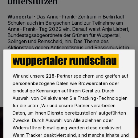
unterstützen“
Wuppertal
·
Das Anne-Frank-Zentrum in Berlin lädt
Schulen auch im Bergischen Land zur Teilnahme am
Anne-Frank-Tag 2022 ein. Darauf weist Anja Liebert,
Bundestagsabgeordnete der Grünen für Wuppertal,
Solingen und Remscheid, hin. Das Thema des
Aktionstags gegen Antisemitismus und Rassismus ist in
diesem Jahr „Freundschaft“.
Wir und unsere
218
-Partner speichern und greifen auf
02.02.2022 , 09:00 Uhr
2 Minuten Lesezeit
personenbezogene Daten wie Browserdaten oder
eindeutige Kennungen auf Ihrem Gerät zu. Durch
Auswahl von OK aktivieren Sie Tracking-Technologien
für die unter „Wir und unsere Partner verarbeiten
Daten, um Ihnen Dienste bereitzustellen“ aufgeführten
Zwecke. Durch Auswahl von Alle ablehnen oder
Widerruf Ihrer Einwilligung werden diese deaktiviert.
Wenn Tracker deaktiviert sind, sind manche Inhalte und