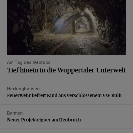
Am Tag des Geotops
Tief hinein in die Wuppertaler Unterwelt
Heckinghausen
Feuerwehr befreit Kind aus verschlossenem VW Bulli
Feuerwehr befreit Kind aus verschlossenem VW Bulli
Barmen
Neuer Projekteigner am Heubruch
Neuer Projekteigner am Heubruch