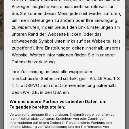
Anzeigen möglicherweise nicht mehr so relevant für
Sie. Sie können dieses Menü jederzeit wieder aufrufen,
um Ihre Einstellungen zu ändern oder Ihre Einwilligung
zu widerrufen, indem Sie auf den Link Einstellungen am
unteren Rand der Webseite klicken [oder das
schwebende Symbol unten links auf der Webseite, falls
zutreffend]. Ihre Einstellungen gelten innerhalb unseres
Website. Weitere Informationen finden Sie in unserer
Archäologe Dr. Franz Becker (li.) und Eigentümer Jörg Heynkes.
Datenschutzerklärung.
Foto: Gut Einern
Ihre Zustimmung umfasst alle wuppertaler-
rundschau.de-Seiten und schließt gem. Art. 49 Abs. 1 S.
1 lit. a DSGVO auch die Datenverarbeitung außerhalb
des EWR, z.B. in den USA ein.
D
ie Projektentwicklung auf Einern 120/123
Wir und unsere Partner verarbeiten Daten, um
Folgendes bereitzustellen:
ist in vollem Gange: Während der
Verwendung genauer Standortdaten. Endgeräteeigenschaften zur
„Winkelmann“ als Vereinsheim bereits wieder
Identifikation aktiv abfragen. Speichern von oder Zugriff auf
Informationen auf einem Endgerät. Personalisierte Werbung und
seine Pforten geöffnet hat, wird auf der
Inhalte, Messung von Werbeleistung und der Performance von