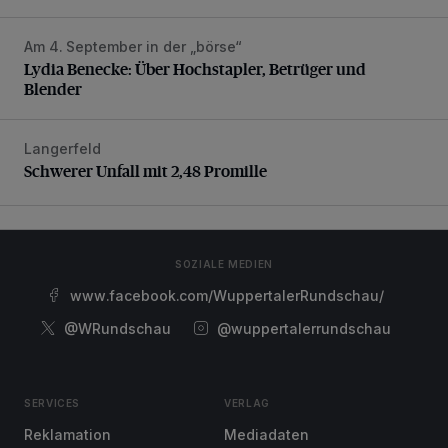
Am 4. September in der „börse“
Lydia Benecke: Über Hochstapler, Betrüger und Blender
Lydia Benecke: Über Hochstapler, Betrüger und
Blender
Langerfeld
Schwerer Unfall mit 2,48 Promille
Schwerer Unfall mit 2,48 Promille
SOZIALE MEDIEN
www.facebook.com/WuppertalerRundschau/
@WRundschau
@wuppertalerrundschau
SERVICES
VERLAG
Reklamation
Mediadaten