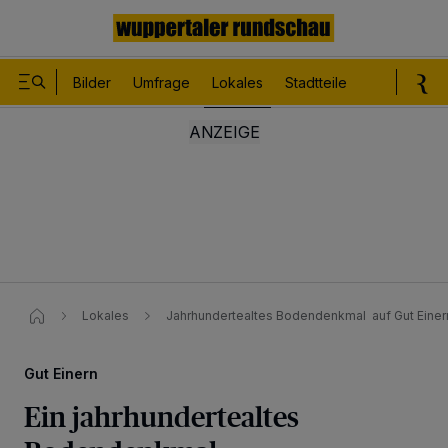
Bilder
Umfrage
Lokales
Stadtteile
Sport
Le
Lokales
Jahrhundertealtes Bodendenkmal ​ auf Gut Einer
Gut Einern
Ein jahrhundertealtes