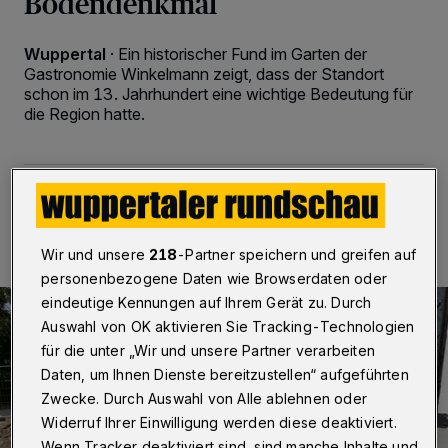
Bodendenkmal
Wuppertal
·
Ein historischer Fund im Garten der
Gastronomie Winkelmann zeigt, dass der Standort
schon im 13. Jahrhundert eine wichtige Bedeutung für
die Region hatte.
20.08.2022 , 12:00 Uhr
2 Minuten Lesezeit
Wir und unsere
218
-Partner speichern und greifen auf
personenbezogene Daten wie Browserdaten oder
eindeutige Kennungen auf Ihrem Gerät zu. Durch
Auswahl von OK aktivieren Sie Tracking-Technologien
für die unter „Wir und unsere Partner verarbeiten
Daten, um Ihnen Dienste bereitzustellen“ aufgeführten
Zwecke. Durch Auswahl von Alle ablehnen oder
Widerruf Ihrer Einwilligung werden diese deaktiviert.
Wenn Tracker deaktiviert sind, sind manche Inhalte und