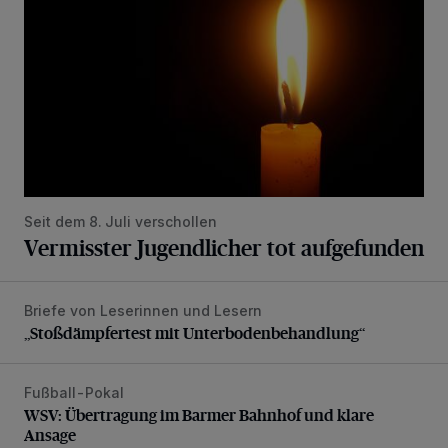
Seit dem 8. Juli verschollen
Vermisster Jugendlicher tot aufgefunden
Briefe von Leserinnen und Lesern
„Stoßdämpfertest mit Unterbodenbehandlung“
„Stoßdämpfertest mit Unterbodenbehandlung“
Fußball-Pokal
WSV: Übertragung im Barmer Bahnhof und klare Ansage
WSV: Übertragung im Barmer Bahnhof und klare
Ansage