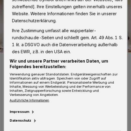
zutreffend]. Ihre Einstellungen gelten innerhalb unseres
Website. Weitere Informationen finden Sie in unserer
Datenschutzerklärung.
Ihre Zustimmung umfasst alle wuppertaler-
rundschau.de-Seiten und schließt gem. Art. 49 Abs. 1 S.
1 lit. a DSGVO auch die Datenverarbeitung außerhalb
des EWR, z.B. in den USA ein.
Symbolbild.
Wir und unsere Partner verarbeiten Daten, um
Foto: Stadt Wuppertal
Folgendes bereitzustellen:
Verwendung genauer Standortdaten. Endgeräteeigenschaften zur
Identifikation aktiv abfragen. Speichern von oder Zugriff auf
Informationen auf einem Endgerät. Personalisierte Werbung und
Inhalte, Messung von Werbeleistung und der Performance von
Inhalten, Zielgruppenforschung sowie Entwicklung und
Verbesserung von Angeboten.
W
Ausführliche Informationen
as viele nicht wissen: Jede und jeder,
der mit Erziehungsaufgaben betraut
Impressum
ist, Kinder und Jugendliche, sowie junge
Datenschutz
Erwachsene bis zum 27. Lebensjahr haben