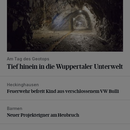
Am Tag des Geotops
Tief hinein in die Wuppertaler Unterwelt
Heckinghausen
Feuerwehr befreit Kind aus verschlossenem VW Bulli
Feuerwehr befreit Kind aus verschlossenem VW Bulli
Barmen
Neuer Projekteigner am Heubruch
Neuer Projekteigner am Heubruch