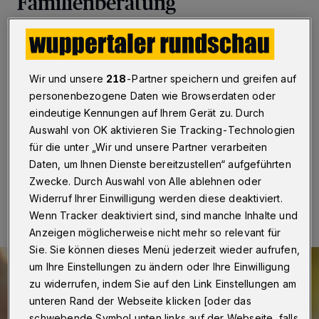
Familienberatung
Wuppertal
·
Die städtische Familienberatungsstelle gibt
es jetzt zum Anklicken: Egal ob Unsicherheiten in der
Erziehung, Trennung oder Trauer – die neue Homepage
Wir und unsere
218
-Partner speichern und greifen auf
informiert ausführlich über unterschiedlichste Themen.
Sie gibt einen Überblick über das Beratungsangebot für
personenbezogene Daten wie Browserdaten oder
Kinder, Jugendliche, Eltern und Fachkräfte. Ab sofort ist
eindeutige Kennungen auf Ihrem Gerät zu. Durch
auch eine digitale Anmeldung möglich.
Auswahl von OK aktivieren Sie Tracking-Technologien
für die unter „Wir und unsere Partner verarbeiten
Daten, um Ihnen Dienste bereitzustellen“ aufgeführten
Zwecke. Durch Auswahl von Alle ablehnen oder
20.08.2022 , 10:00 Uhr
Eine Minute Lesezeit
Widerruf Ihrer Einwilligung werden diese deaktiviert.
Wenn Tracker deaktiviert sind, sind manche Inhalte und
Anzeigen möglicherweise nicht mehr so relevant für
Sie. Sie können dieses Menü jederzeit wieder aufrufen,
um Ihre Einstellungen zu ändern oder Ihre Einwilligung
zu widerrufen, indem Sie auf den Link Einstellungen am
unteren Rand der Webseite klicken [oder das
schwebende Symbol unten links auf der Webseite, falls