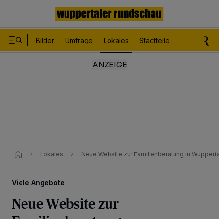
Bilder
Umfrage
Lokales
Stadtteile
Sport
Le
Lokales
Neue Website zur Familienberatung​ in Wupperta
Viele Angebote
Neue Website zur