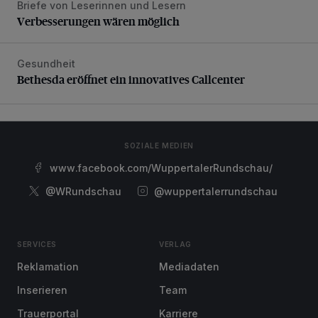
Briefe von Leserinnen und Lesern
Verbesserungen wären möglich
Verbesserungen wären möglich
Gesundheit
Bethesda eröffnet ein innovatives Callcenter
Bethesda eröffnet ein innovatives Callcenter
SOZIALE MEDIEN
www.facebook.com/WuppertalerRundschau/
@WRundschau
@wuppertalerrundschau
SERVICES
VERLAG
Reklamation
Mediadaten
Inserieren
Team
Trauerportal
Karriere