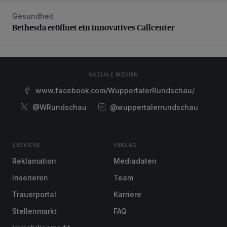
Gesundheit
Bethesda eröffnet ein innovatives Callcenter
Bethesda eröffnet ein innovatives Callcenter
SOZIALE MEDIEN
www.facebook.com/WuppertalerRundschau/
@WRundschau
@wuppertalerrundschau
SERVICES
VERLAG
Reklamation
Mediadaten
Inserieren
Team
Trauerportal
Karriere
Stellenmarkt
FAQ