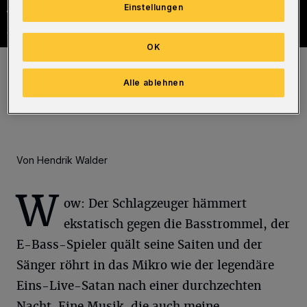
Einstellungen
OK
In der Stadthalle ging es diesmal gar nicht klassisch zu.
Foto: Hendrik Walder
Alle ablehnen
Von Hendrik Walder
W
ow: Der Schlagzeuger hämmert
ekstatisch gegen die Basstrommel, der
E-Bass-Spieler quält seine Saiten und der
Sänger röhrt in das Mikro wie der legendäre
Eins-Live-Satan nach einer durchzechten
Nacht. Eine Musik, die auch meine