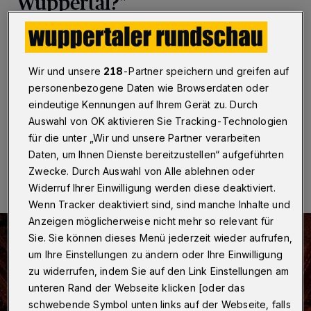
Wuppertal?"
Wuppertal
·
Waren Sie schon mal in einem Death-
Metal-Konzert? Die Kollegen schienen ein wenig
überrascht, als ich Mittwoch berichtete, nicht "In aller
Wir und unsere
218
-Partner speichern und greifen auf
Freundschaft" oder das EM-Aus der Holländer
personenbezogene Daten wie Browserdaten oder
gesehen zu haben, sondern "Opeth" in der Stadthalle.
eindeutige Kennungen auf Ihrem Gerät zu. Durch
Auswahl von OK aktivieren Sie Tracking-Technologien
für die unter „Wir und unsere Partner verarbeiten
18.10.2015 , 16:00 Uhr
Eine Minute Lesezeit
Daten, um Ihnen Dienste bereitzustellen“ aufgeführten
Zwecke. Durch Auswahl von Alle ablehnen oder
Widerruf Ihrer Einwilligung werden diese deaktiviert.
Wenn Tracker deaktiviert sind, sind manche Inhalte und
Anzeigen möglicherweise nicht mehr so relevant für
Sie. Sie können dieses Menü jederzeit wieder aufrufen,
um Ihre Einstellungen zu ändern oder Ihre Einwilligung
zu widerrufen, indem Sie auf den Link Einstellungen am
unteren Rand der Webseite klicken [oder das
schwebende Symbol unten links auf der Webseite, falls