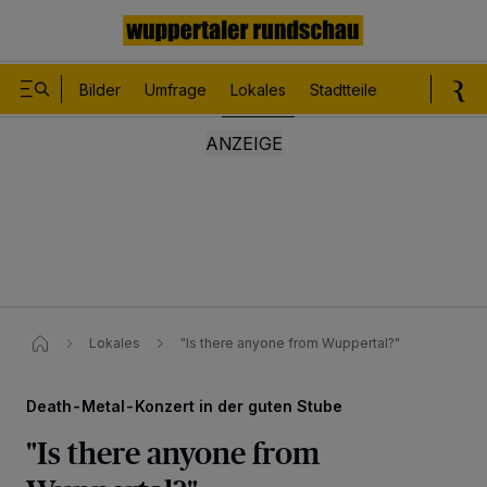
Bilder
Umfrage
Lokales
Stadtteile
Sport
Le
Lokales
"Is there anyone from Wuppertal?"
Death-Metal-Konzert in der guten Stube
"Is there anyone from