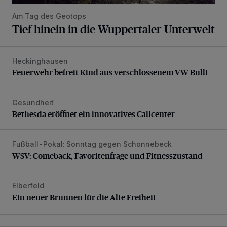
Am Tag des Geotops
Tief hinein in die Wuppertaler Unterwelt
Heckinghausen
Feuerwehr befreit Kind aus verschlossenem VW Bulli
Feuerwehr befreit Kind aus verschlossenem VW Bulli
Gesundheit
Bethesda eröffnet ein innovatives Callcenter
Bethesda eröffnet ein innovatives Callcenter
Fußball-Pokal: Sonntag gegen Schonnebeck
WSV: Comeback, Favoritenfrage und Fitnesszustand
WSV: Comeback, Favoritenfrage und Fitnesszustand
Elberfeld
Ein neuer Brunnen für die Alte Freiheit
Ein neuer Brunnen für die Alte Freiheit