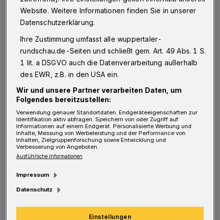
F
lüchtlinge in schlecht geheizten Zelten
Website. Weitere Informationen finden Sie in unserer
auf Matschgrundstücken — diese täglich
Datenschutzerklärung.
durch die Nachrichtensender flimmernden
Ihre Zustimmung umfasst alle wuppertaler-
Bilder gibt es aus Wuppertal nicht, weil die
rundschau.de-Seiten und schließt gem. Art. 49 Abs. 1 S.
1 lit. a DSGVO auch die Datenverarbeitung außerhalb
Stadt rechtzeitig auf die sich abzeichnenden
des EWR, z.B. in den USA ein.
Zuweisungen des Landes reagiert hat. Unter
Wir und unsere Partner verarbeiten Daten, um
anderem mit den Notunterkünften in zwei
Folgendes bereitzustellen:
Dreifach-Sporthallen. Die werden jetzt
Verwendung genauer Standortdaten. Endgeräteeigenschaften zur
Identifikation aktiv abfragen. Speichern von oder Zugriff auf
(Küllenhahn) durch die Ersatzlösung auf dem
Informationen auf einem Endgerät. Personalisierte Werbung und
Inhalte, Messung von Werbeleistung und der Performance von
Belzer-Gelände und in Kürze (Ronsdorf) durch
Inhalten, Zielgruppenforschung sowie Entwicklung und
Verbesserung von Angeboten.
den Umzug der Flüchtlinge in die ehemalige
Ausführliche Informationen
Förderschule Hufschmiedstraße wieder frei —
Impressum
und sollen das auch bleiben.
Datenschutz
"Da sich weitere Zuweisungen auch daran
Einstellungen