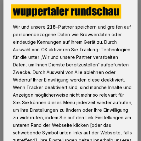
Wupperal
·
Die Belegung der Dreifach-Sporthallen auf
Küllenhahn und in Ronsdorf mit Flüchtlingen ist bald
Geschichte. Die Stadt rechnet eher nicht mit weiteren
Wir und unsere
218
-Partner speichern und greifen auf
Notzuweisungen, will für den Fall der Fälle aber neue
personenbezogene Daten wie Browserdaten oder
Optionen schaffen — unter anderem in der ehemaligen
eindeutige Kennungen auf Ihrem Gerät zu. Durch
Hauptschule Röttgen.
Auswahl von OK aktivieren Sie Tracking-Technologien
für die unter „Wir und unsere Partner verarbeiten
Daten, um Ihnen Dienste bereitzustellen“ aufgeführten
18.10.2015 , 16:59 Uhr
Eine Minute Lesezeit
Zwecke. Durch Auswahl von Alle ablehnen oder
Widerruf Ihrer Einwilligung werden diese deaktiviert.
Wenn Tracker deaktiviert sind, sind manche Inhalte und
Anzeigen möglicherweise nicht mehr so relevant für
Sie. Sie können dieses Menü jederzeit wieder aufrufen,
um Ihre Einstellungen zu ändern oder Ihre Einwilligung
zu widerrufen, indem Sie auf den Link Einstellungen am
unteren Rand der Webseite klicken [oder das
Von Roderich Trapp
schwebende Symbol unten links auf der Webseite, falls
zutreffend]. Ihre Einstellungen gelten innerhalb unseres