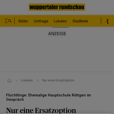
Bilder
Umfrage
Lokales
Stadtteile
Sport
Le
Lokales
Nur eine Ersatzoption
Flüchtlinge: Ehemalige Hauptschule Röttgen im
Gespräch
Nur eine Ersatzoption