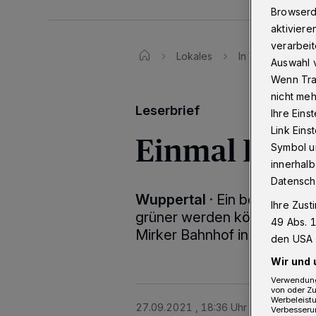
Browserd
aktiviere
verarbeit
Lokales
In Wuppertal-Elb
Auswahl v
Wenn Tra
nicht meh
Leserbrief
Ihre Eins
Link Ein
Einmal Dornr
Symbol un
innerhalb
Datensch
Wuppertal
·
Ein beeindruck
Ihre Zust
grüner werden können, gibt
49 Abs. 1
Mirker Bahnhof in Elberfeld.
den USA 
Wir und 
Verwendung
von oder Zu
Werbeleist
27.09.2021 , 18:36 Uhr
Eine Minute 
Verbesseru