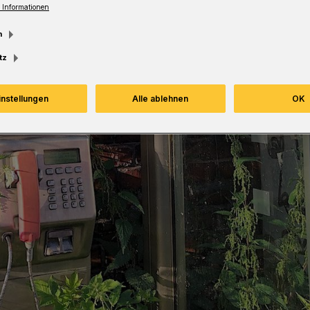
 Informationen
m
tz
instellungen
Alle ablehnen
OK