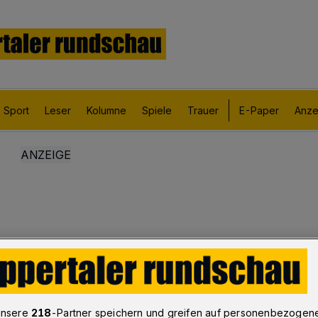
Sport
Leser
Kolumne
Spiele
Trauer
E-Paper
Anze
unsere
218
-Partner speichern und greifen auf personenbezogen