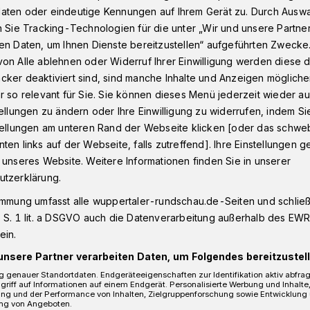
aten oder eindeutige Kennungen auf Ihrem Gerät zu. Durch Ausw
n Sie Tracking-Technologien für die unter „Wir und unsere Partne
en Daten, um Ihnen Dienste bereitzustellen“ aufgeführten Zwecke
erfeld: Einmal Dornröschen, bitte!
on Alle ablehnen oder Widerruf Ihrer Einwilligung werden diese de
cker deaktiviert sind, sind manche Inhalte und Anzeigen möglich
r so relevant für Sie. Sie können dieses Menü jederzeit wieder au
tellungen zu ändern oder Ihre Einwilligung zu widerrufen, indem Si
stellungen am unteren Rand der Webseite klicken [oder das schw
öschen, bitte!
ten links auf der Webseite, falls zutreffend]. Ihre Einstellungen g
 unseres Website. Weitere Informationen finden Sie in unserer
utzerklärung.
endes Beispiel, wie Städte problemlos
immung umfasst alle wuppertaler-rundschau.de-Seiten und schließt
 es in Wuppertal an der Mauer vor dem
 S. 1 lit. a DSGVO auch die Datenverarbeitung außerhalb des EWR, 
ein.
unsere Partner verarbeiten Daten, um Folgendes bereitzustell
 genauer Standortdaten. Endgeräteeigenschaften zur Identifikation aktiv abfra
griff auf Informationen auf einem Endgerät. Personalisierte Werbung und Inhalt
ung und der Performance von Inhalten, Zielgruppenforschung sowie Entwicklung
Lesezeit
ng von Angeboten.