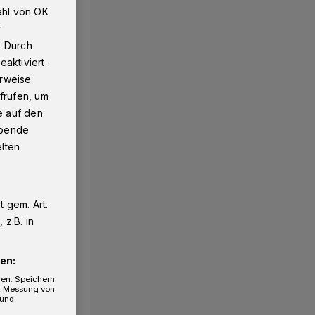
ahl von OK
r
. Durch
aktiviert.
erweise
frufen, um
e auf den
ebende
elten
 gem. Art.
z.B. in
en:
gen. Speichern
e, Messung von
 und