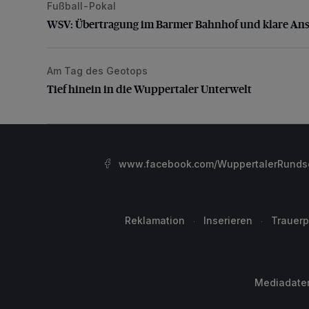
Fußball-Pokal
WSV: Übertragung im Barmer Bahnhof und klare An
WSV: Übertragung im Barmer Bahnhof und klare An
Am Tag des Geotops
Tief hinein in die Wuppertaler Unterwelt
Tief hinein in die Wuppertaler Unterwelt
www.facebook.com/WuppertalerRunds
Reklamation
Inserieren
Trauerp
Mediadate