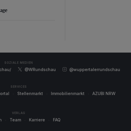
sage
sage
SOZIALE MEDIEN
chau/
@WRundschau
@wuppertalerrundschau
SERVICES
ortal
Stellenmarkt
Immobilienmarkt
AZUBI NRW
VERLAG
n
Team
Karriere
FAQ