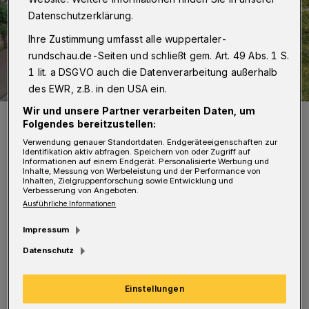
Datenschutzerklärung.
Ihre Zustimmung umfasst alle wuppertaler-
rundschau.de-Seiten und schließt gem. Art. 49 Abs. 1 S.
1 lit. a DSGVO auch die Datenverarbeitung außerhalb
des EWR, z.B. in den USA ein.
Wir und unsere Partner verarbeiten Daten, um
Der Demozug auf der Talachse.
Folgendes bereitzustellen:
Foto: Christoph Petersen
Verwendung genauer Standortdaten. Endgeräteeigenschaften zur
Identifikation aktiv abfragen. Speichern von oder Zugriff auf
Informationen auf einem Endgerät. Personalisierte Werbung und
Inhalte, Messung von Werbeleistung und der Performance von
Inhalten, Zielgruppenforschung sowie Entwicklung und
Verbesserung von Angeboten.
Ausführliche Informationen
Nach den Ansprachen auf dem
Impressum
Laurentiusplatz zog die Laufdemo durch das
Datenschutz
Luisenviertel und über die Briller Straße zum
Robert-Daum-Platz. Weiter ging es über die
Einstellungen
B7 bis zum Hauptbahnhof, dann über die