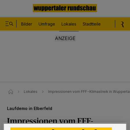
Bilder
Umfrage
Lokales
Stadtteile
Sport
Le
Lokales
Impressionen vom FFF-Klimastreik in Wuppertal
Laufdemo in Elberfeld
Impressionen vom FFF-