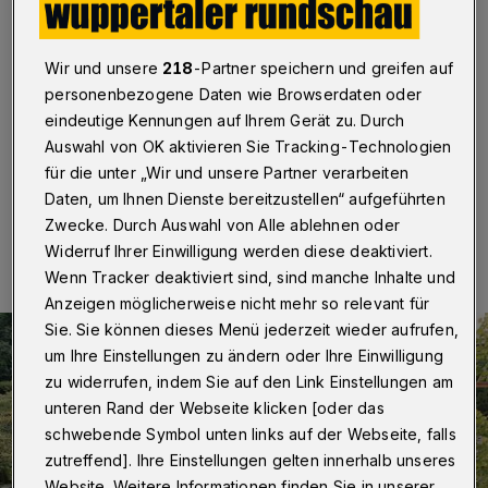
Klimastreik
Wuppertal
·
Rund 750 Personen haben sich am
Wir und unsere
218
-Partner speichern und greifen auf
Freitagnachmittag (23. September 2022) in Wuppertal
personenbezogene Daten wie Browserdaten oder
am globalen Klimastreik beteiligt, zu dem Fridays for
eindeutige Kennungen auf Ihrem Gerät zu. Durch
Future aufgerufen hatte.
Auswahl von OK aktivieren Sie Tracking-Technologien
für die unter „Wir und unsere Partner verarbeiten
Daten, um Ihnen Dienste bereitzustellen“ aufgeführten
23.09.2022 , 18:06 Uhr
Eine Minute Lesezeit
Zwecke. Durch Auswahl von Alle ablehnen oder
Widerruf Ihrer Einwilligung werden diese deaktiviert.
Wenn Tracker deaktiviert sind, sind manche Inhalte und
Anzeigen möglicherweise nicht mehr so relevant für
Sie. Sie können dieses Menü jederzeit wieder aufrufen,
um Ihre Einstellungen zu ändern oder Ihre Einwilligung
zu widerrufen, indem Sie auf den Link Einstellungen am
unteren Rand der Webseite klicken [oder das
schwebende Symbol unten links auf der Webseite, falls
zutreffend]. Ihre Einstellungen gelten innerhalb unseres
Website. Weitere Informationen finden Sie in unserer