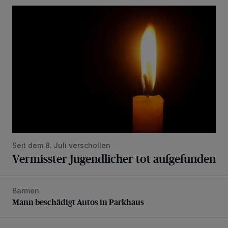
Vermisster Jugendlicher tot aufgefunden
Seit dem 8. Juli verschollen
Vermisster Jugendlicher tot aufgefunden
Barmen
Mann beschädigt Autos in Parkhaus
Mann beschädigt Autos in Parkhaus