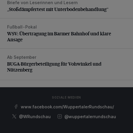
Briefe von Leserinnen und Lesern
„Stoßdämpfertest mit Unterbodenbehandlung“
„Stoßdämpfertest mit Unterbodenbehandlung“
Fußball-Pokal
WSV: Übertragung im Barmer Bahnhof und klare Ansage
WSV: Übertragung im Barmer Bahnhof und klare
Ansage
Ab September
BUGA-Bürgerbeteiligung für Vohwinkel und Nützenberg
BUGA-Bürgerbeteiligung für Vohwinkel und
Nützenberg
SOZIALE MEDIEN
www.facebook.com/WuppertalerRundschau/
@WRundschau
@wuppertalerrundschau