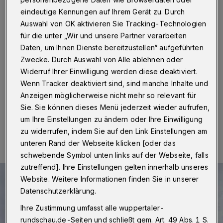
Betrugsmasche
eindeutige Kennungen auf Ihrem Gerät zu. Durch
Auswahl von OK aktivieren Sie Tracking-Technologien
Wuppertal
·
Die Wuppertaler Stadtwerke (WSW)
für die unter „Wir und unsere Partner verarbeiten
warnten vor einer neuen Betrugsmasche. Kundinnen
und Kunden haben berichtet, dass sie von Personen
Daten, um Ihnen Dienste bereitzustellen“ aufgeführten
angerufen wurden, die behaupteten, im Auftrag der
Zwecke. Durch Auswahl von Alle ablehnen oder
WSW Zählerstände abzufragen. Die Anrufe kommen
Widerruf Ihrer Einwilligung werden diese deaktiviert.
von einer Berliner Telefonnummer mit der Vorwahl 030.
Wenn Tracker deaktiviert sind, sind manche Inhalte und
Anzeigen möglicherweise nicht mehr so relevant für
Sie. Sie können dieses Menü jederzeit wieder aufrufen,
22.09.2022 , 17:20 Uhr
Eine Minute Lesezeit
um Ihre Einstellungen zu ändern oder Ihre Einwilligung
zu widerrufen, indem Sie auf den Link Einstellungen am
unteren Rand der Webseite klicken [oder das
schwebende Symbol unten links auf der Webseite, falls
zutreffend]. Ihre Einstellungen gelten innerhalb unseres
Website. Weitere Informationen finden Sie in unserer
Datenschutzerklärung.
Ihre Zustimmung umfasst alle wuppertaler-
rundschau.de-Seiten und schließt gem. Art. 49 Abs. 1 S.