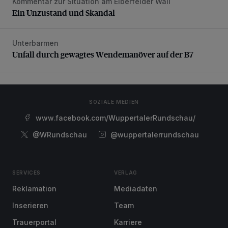
Kommentar zur Situation am Elberfelder Wall
Ein Unzustand und Skandal
Ein Unzustand und Skandal
Unterbarmen
Unfall durch gewagtes Wendemanöver auf der B7
Unfall durch gewagtes Wendemanöver auf der B7
SOZIALE MEDIEN
www.facebook.com/WuppertalerRundschau/
@WRundschau
@wuppertalerrundschau
SERVICES
VERLAG
Reklamation
Mediadaten
Inserieren
Team
Trauerportal
Karriere