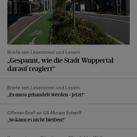
Briefe von Leserinnen und Lesern
„Gespannt, wie die Stadt Wuppertal
darauf reagiert“
Briefe von Leserinnen und Lesern
„Es muss gehandelt werden – jetzt!“
„Es muss gehandelt werden – jetzt!“
Offener Brief an OB Miriam Scherff
„So kann es nicht bleiben!“
„So kann es nicht bleiben!“