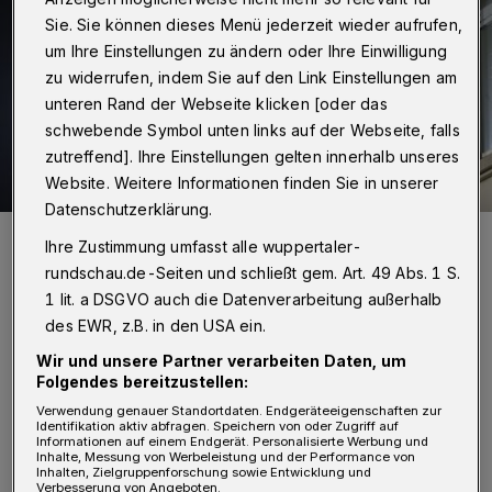
Sie. Sie können dieses Menü jederzeit wieder aufrufen,
um Ihre Einstellungen zu ändern oder Ihre Einwilligung
zu widerrufen, indem Sie auf den Link Einstellungen am
unteren Rand der Webseite klicken [oder das
schwebende Symbol unten links auf der Webseite, falls
zutreffend]. Ihre Einstellungen gelten innerhalb unseres
Website. Weitere Informationen finden Sie in unserer
Datenschutzerklärung.
Die Inspektion des maroden Hauses.
Ihre Zustimmung umfasst alle wuppertaler-
Foto: Christoph Petersen
rundschau.de-Seiten und schließt gem. Art. 49 Abs. 1 S.
1 lit. a DSGVO auch die Datenverarbeitung außerhalb
des EWR, z.B. in den USA ein.
Wir und unsere Partner verarbeiten Daten, um
E
Folgendes bereitzustellen:
in Anrufer hatte der Feuerwehr-
Verwendung genauer Standortdaten. Endgeräteeigenschaften zur
Identifikation aktiv abfragen. Speichern von oder Zugriff auf
Leitstelle um 15:16 Uhr mitgeteilt, dass
Informationen auf einem Endgerät. Personalisierte Werbung und
Inhalte, Messung von Werbeleistung und der Performance von
sich wegen des Sturms Ziegel vom Dach des
Inhalten, Zielgruppenforschung sowie Entwicklung und
Verbesserung von Angeboten.