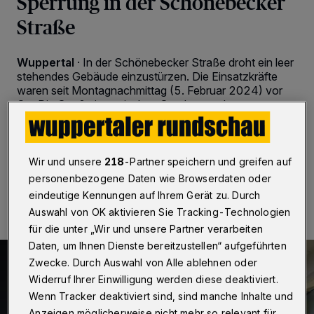
Sperrung in der Schönebecker
Straße
Wuppertal
·
In der Schönebecker Straße droht ein leer
stehendes Gebäude einzustürzen. Die Einsatzkräfte
waren seit Montagnachmittag (5. Februar 2024) vor
Ort. Die Straße ist zwischen Sander- und
Esmarchstraße gesperrt.
Wir und unsere
218
-Partner speichern und greifen auf
05.02.2024 , 21:27 Uhr
Eine Minute Lesezeit
personenbezogene Daten wie Browserdaten oder
eindeutige Kennungen auf Ihrem Gerät zu. Durch
Auswahl von OK aktivieren Sie Tracking-Technologien
für die unter „Wir und unsere Partner verarbeiten
Daten, um Ihnen Dienste bereitzustellen“ aufgeführten
Zwecke. Durch Auswahl von Alle ablehnen oder
Widerruf Ihrer Einwilligung werden diese deaktiviert.
Wenn Tracker deaktiviert sind, sind manche Inhalte und
Anzeigen möglicherweise nicht mehr so relevant für