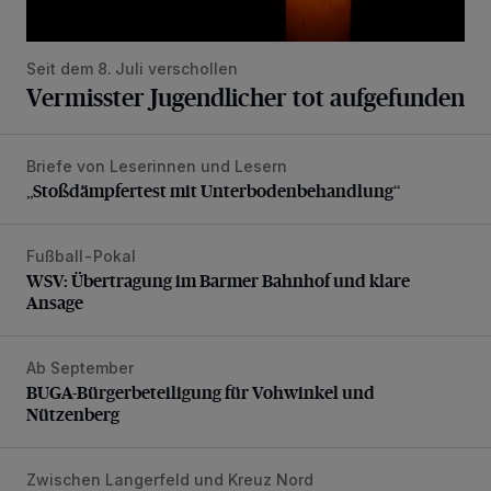
Seit dem 8. Juli verschollen
Vermisster Jugendlicher tot aufgefunden
Briefe von Leserinnen und Lesern
„Stoßdämpfertest mit Unterbodenbehandlung“
„Stoßdämpfertest mit Unterbodenbehandlung“
Fußball-Pokal
WSV: Übertragung im Barmer Bahnhof und klare Ansage
WSV: Übertragung im Barmer Bahnhof und klare
Ansage
Ab September
BUGA-Bürgerbeteiligung für Vohwinkel und Nützenberg
BUGA-Bürgerbeteiligung für Vohwinkel und
Nützenberg
Zwischen Langerfeld und Kreuz Nord
Nächtliche Arbeiten und Sperrung auf der A46