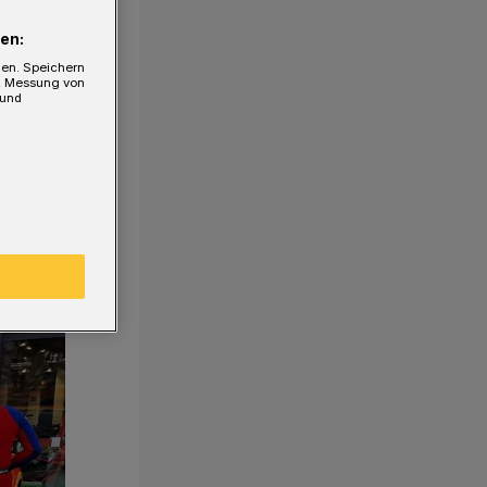
en:
gen. Speichern
e, Messung von
 und