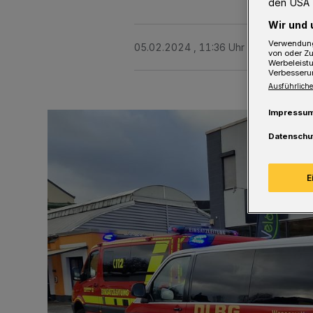
den USA 
Wir und 
Verwendung
05.02.2024 , 11:36 Uhr
Eine Minute 
von oder Zu
Werbeleist
Verbesseru
Ausführliche
Impressu
Datenschu
E