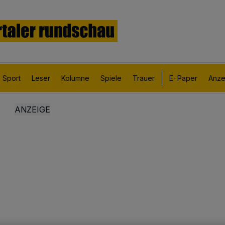
Sport
Leser
Kolumne
Spiele
Trauer
E-Paper
Anze