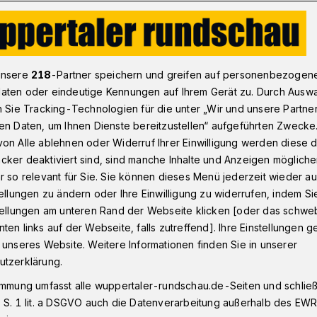
 nach Meldung über Kind in der Wupper​
unsere
218
-Partner speichern und greifen auf personenbezogen
aten oder eindeutige Kennungen auf Ihrem Gerät zu. Durch Ausw
n Sie Tracking-Technologien für die unter „Wir und unsere Partne
en Daten, um Ihnen Dienste bereitzustellen“ aufgeführten Zwecke
Meldung über Kind
on Alle ablehnen oder Widerruf Ihrer Einwilligung werden diese de
cker deaktiviert sind, sind manche Inhalte und Anzeigen möglich
er
r so relevant für Sie. Sie können dieses Menü jederzeit wieder au
tellungen zu ändern oder Ihre Einwilligung zu widerrufen, indem Si
stellungen am unteren Rand der Webseite klicken [oder das schw
ten links auf der Webseite, falls zutreffend]. Ihre Einstellungen g
er Feuerwehr wurde am Montag (5.
 unseres Website. Weitere Informationen finden Sie in unserer
hr zur Elberfelder Friedrich-Ebert-
utzerklärung.
 hatte berichtet, dass ein Kind in der
immung umfasst alle wuppertaler-rundschau.de-Seiten und schließt
i.
 S. 1 lit. a DSGVO auch die Datenverarbeitung außerhalb des EWR, 