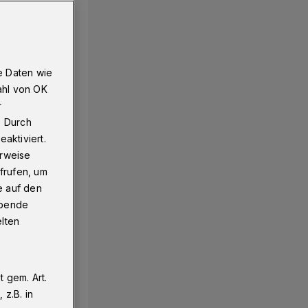
e Daten wie
ahl von OK
r
. Durch
aktiviert.
erweise
frufen, um
e auf den
ebende
elten
 gem. Art.
z.B. in