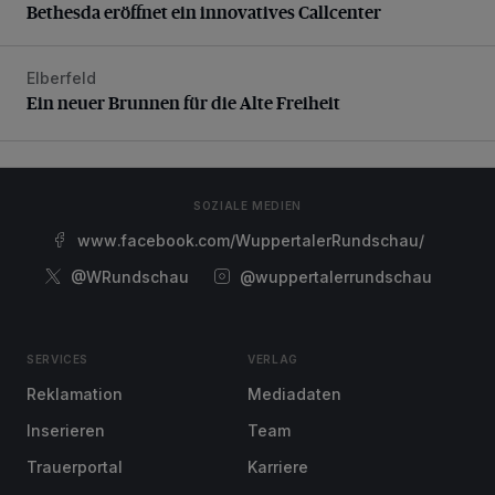
Bethesda eröffnet ein innovatives Callcenter
Elberfeld
Ein neuer Brunnen für die Alte Freiheit
Ein neuer Brunnen für die Alte Freiheit
SOZIALE MEDIEN
www.facebook.com/WuppertalerRundschau/
@WRundschau
@wuppertalerrundschau
SERVICES
VERLAG
Reklamation
Mediadaten
Inserieren
Team
Trauerportal
Karriere