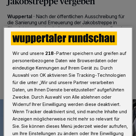
Jakobstreppe vergeben
Wuppertal
·
Nach der öffentlichen Ausschreibung für
die Sanierung und Erneuerung der Jakobstreppe in
Elberfeld ist nun der Auftrag vergeben worden. Er geht
an ein Bauunternehmen aus Weimar, das das
günstigste Angebot gemacht und in der Vergangenheit
schon für die Stadt Wuppertal gearbeitet hat.
Wir und unsere
218
-Partner speichern und greifen auf
personenbezogene Daten wie Browserdaten oder
eindeutige Kennungen auf Ihrem Gerät zu. Durch
26.01.2024 , 14:20 Uhr
Eine Minute Lesezeit
Auswahl von OK aktivieren Sie Tracking-Technologien
für die unter „Wir und unsere Partner verarbeiten
Daten, um Ihnen Dienste bereitzustellen“ aufgeführten
Zwecke. Durch Auswahl von Alle ablehnen oder
Widerruf Ihrer Einwilligung werden diese deaktiviert.
Wenn Tracker deaktiviert sind, sind manche Inhalte und
Anzeigen möglicherweise nicht mehr so relevant für
Sie. Sie können dieses Menü jederzeit wieder aufrufen,
um Ihre Einstellungen zu ändern oder Ihre Einwilligung