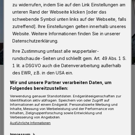
zu widerrufen, indem Sie auf den Link Einstellungen am
unteren Rand der Webseite klicken [oder das
schwebende Symbol unten links auf der Webseite, falls
zutreffend]. Ihre Einstellungen gelten innerhalb unseres
Website. Weitere Informationen finden Sie in unserer
Datenschutzerklärung.
Ihre Zustimmung umfasst alle wuppertaler-
rundschau.de-Seiten und schließt gem. Art. 49 Abs. 1 S.
1 lit. a DSGVO auch die Datenverarbeitung außerhalb
Symbolbild.
des EWR, z.B. in den USA ein.
Foto: Wuppertaler Rundschau/jak
Wir und unsere Partner verarbeiten Daten, um
Folgendes bereitzustellen:
Verwendung genauer Standortdaten. Endgeräteeigenschaften zur
Identifikation aktiv abfragen. Speichern von oder Zugriff auf
Informationen auf einem Endgerät. Personalisierte Werbung und
Inhalte, Messung von Werbeleistung und der Performance von
D
Inhalten, Zielgruppenforschung sowie Entwicklung und
ie Bauarbeiten sollen im Frühjahr 2024
Verbesserung von Angeboten.
Ausführliche Informationen
beginnen und im November 2024
abgeschlossen sein. Die Arbeiten am
Impressum