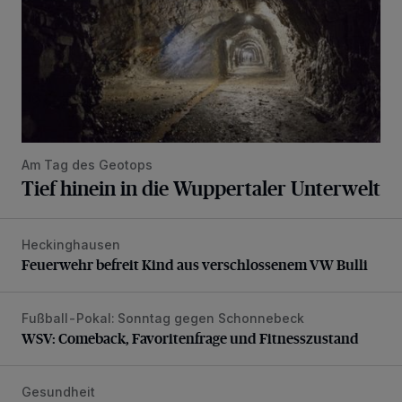
Am Tag des Geotops
Tief hinein in die Wuppertaler Unterwelt
Heckinghausen
Feuerwehr befreit Kind aus verschlossenem VW Bulli
Feuerwehr befreit Kind aus verschlossenem VW Bulli
Fußball-Pokal: Sonntag gegen Schonnebeck
WSV: Comeback, Favoritenfrage und Fitnesszustand
WSV: Comeback, Favoritenfrage und Fitnesszustand
Gesundheit
Bethesda eröffnet ein innovatives Callcenter