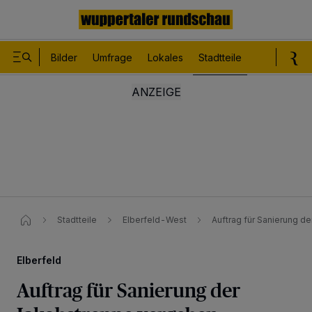
Bilder
Umfrage
Lokales
Stadtteile
Sport
Le
Stadtteile
Elberfeld-West
Auftrag für Sanierung d
Elberfeld
Auftrag für Sanierung der