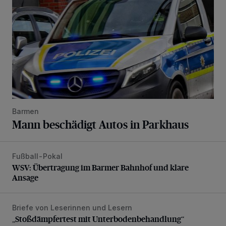
Barmen
Mann beschädigt Autos in Parkhaus
Fußball-Pokal
WSV: Übertragung im Barmer Bahnhof und klare Ansage
WSV: Übertragung im Barmer Bahnhof und klare
Ansage
Briefe von Leserinnen und Lesern
„Stoßdämpfertest mit Unterbodenbehandlung“
„Stoßdämpfertest mit Unterbodenbehandlung“