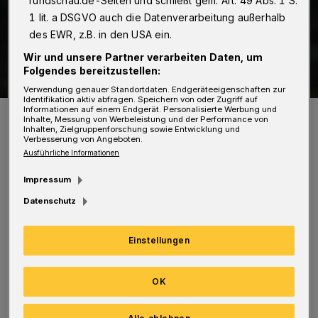
rundschau.de-Seiten und schließt gem. Art. 49 Abs. 1 S.
1 lit. a DSGVO auch die Datenverarbeitung außerhalb
des EWR, z.B. in den USA ein.
Wir und unsere Partner verarbeiten Daten, um
Folgendes bereitzustellen:
Verwendung genauer Standortdaten. Endgeräteeigenschaften zur
Identifikation aktiv abfragen. Speichern von oder Zugriff auf
Informationen auf einem Endgerät. Personalisierte Werbung und
Symbolbild.
Inhalte, Messung von Werbeleistung und der Performance von
Foto: Christoph Petersen
Inhalten, Zielgruppenforschung sowie Entwicklung und
Verbesserung von Angeboten.
Ausführliche Informationen
Impressum
Datenschutz
Ein Anrufer hatte gegen 18:47 Uhr die
Leitstelle informiert, dass ein 54 Jahre alter
Einstellungen
Bekannter ihm gegenüber Suizidabsichten
geäußert habe. Da davon ausgegangen werden
OK
musste, dass die Person über Schusswaffen