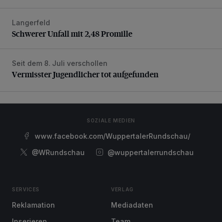
Langerfeld
Schwerer Unfall mit 2,48 Promille
Schwerer Unfall mit 2,48 Promille
Seit dem 8. Juli verschollen
Vermisster Jugendlicher tot aufgefunden
Vermisster Jugendlicher tot aufgefunden
SOZIALE MEDIEN
www.facebook.com/WuppertalerRundschau/
@WRundschau
@wuppertalerrundschau
SERVICES
VERLAG
Reklamation
Mediadaten
Inserieren
Team