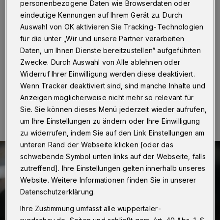
Elberfeld
personenbezogene Daten wie Browserdaten oder
eindeutige Kennungen auf Ihrem Gerät zu. Durch
Wuppertal
·
Die Wuppertaler Polizei hat am
Auswahl von OK aktivieren Sie Tracking-Technologien
Mittwochabend (13. Dezember 2023) im Rahmen
für die unter „Wir und unsere Partner verarbeiten
eines Einsatzes in der Jägerstraße in der Nähe des
Daten, um Ihnen Dienste bereitzustellen“ aufgeführten
Grünen Zoos Spezialeinheiten angefordert.
Zwecke. Durch Auswahl von Alle ablehnen oder
Widerruf Ihrer Einwilligung werden diese deaktiviert.
Wenn Tracker deaktiviert sind, sind manche Inhalte und
13.12.2023 , 22:45 Uhr
Eine Minute Lesezeit
Anzeigen möglicherweise nicht mehr so relevant für
Sie. Sie können dieses Menü jederzeit wieder aufrufen,
um Ihre Einstellungen zu ändern oder Ihre Einwilligung
zu widerrufen, indem Sie auf den Link Einstellungen am
unteren Rand der Webseite klicken [oder das
schwebende Symbol unten links auf der Webseite, falls
zutreffend]. Ihre Einstellungen gelten innerhalb unseres
Website. Weitere Informationen finden Sie in unserer
Datenschutzerklärung.
Ihre Zustimmung umfasst alle wuppertaler-