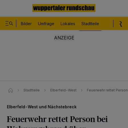
Bilder
Umfrage
Lokales
Stadtteile
Sport
Le
Stadtteile
Elberfeld-West
Feuerwehr rettet Person 
Elberfeld-West und Nächstebreck
Feuerwehr rettet Person bei