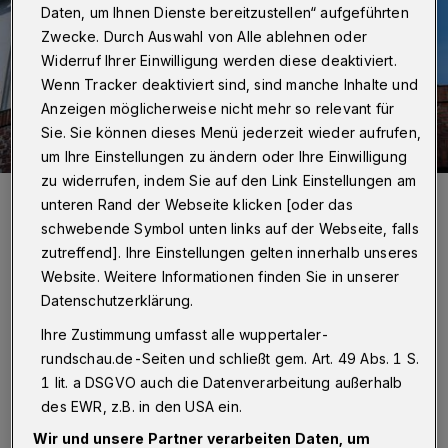
Daten, um Ihnen Dienste bereitzustellen“ aufgeführten
Zwecke. Durch Auswahl von Alle ablehnen oder
Widerruf Ihrer Einwilligung werden diese deaktiviert.
Wenn Tracker deaktiviert sind, sind manche Inhalte und
Anzeigen möglicherweise nicht mehr so relevant für
Sie. Sie können dieses Menü jederzeit wieder aufrufen,
um Ihre Einstellungen zu ändern oder Ihre Einwilligung
zu widerrufen, indem Sie auf den Link Einstellungen am
Der Rauch drang aus dem Fenster.
unteren Rand der Webseite klicken [oder das
Foto: Wuppertaler Rundschau/Christoph Petersen
schwebende Symbol unten links auf der Webseite, falls
zutreffend]. Ihre Einstellungen gelten innerhalb unseres
Website. Weitere Informationen finden Sie in unserer
Datenschutzerklärung.
G
Ihre Zustimmung umfasst alle wuppertaler-
egen 16 Uhr hatten Anwohnerinnen und
rundschau.de-Seiten und schließt gem. Art. 49 Abs. 1 S.
Anwohner in der Tiergartenstraße eine
1 lit. a DSGVO auch die Datenverarbeitung außerhalb
Rauchentwicklung im Dachfirst eines
des EWR, z.B. in den USA ein.
Gebäudes bemerkt. Gleichzeitig waren die
Wir und unsere Partner verarbeiten Daten, um