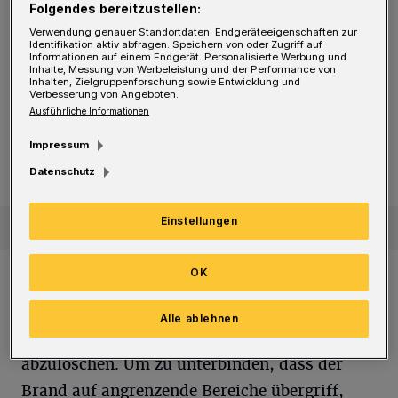
Folgendes bereitzustellen:
Rauchmelder angesprungen. Deshalb verließen
Verwendung genauer Standortdaten. Endgeräteeigenschaften zur
die Betroffenen umgehend das Haus und
Identifikation aktiv abfragen. Speichern von oder Zugriff auf
Informationen auf einem Endgerät. Personalisierte Werbung und
alarmierten die Einsatzkräfte.
Inhalte, Messung von Werbeleistung und der Performance von
Inhalten, Zielgruppenforschung sowie Entwicklung und
Verbesserung von Angeboten.
Ausführliche Informationen
Sternenberg
Historischer VW Käfer brennt auf A46-Rastplatz aus
Historischer VW Käfer brennt auf
Impressum
A46-Rastplatz aus
Datenschutz
Einstellungen
OK
Die Feuerwehr startete umgehend die
Löschmaßnahmen. Ihr gelang es, die Flammen
Alle ablehnen
zunächst einzudämmen und dann
abzulöschen. Um zu unterbinden, dass der
Brand auf angrenzende Bereiche übergriff,