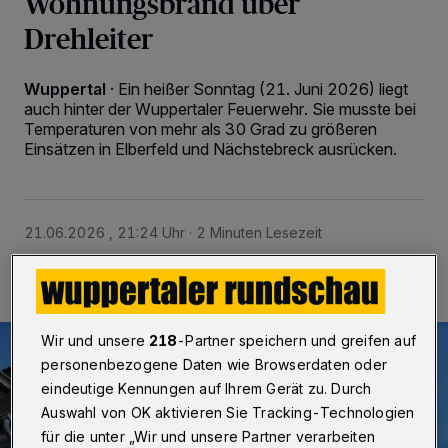
Wohnungsbrand über
Drehleiter
Wuppertal
·
Ein heißer Sonntag (21. Juni 2026) liegt
auch hinter der Wuppertaler Feuerwehr. Sie musste bei
Temperaturen von mehr als 30 Grad zu größeren
Einsätzen in Elberfeld und Nächstebreck ausrücken.
21.06.2026 , 21:24 Uhr
2 Minuten Lesezeit
Wir und unsere
218
-Partner speichern und greifen auf
personenbezogene Daten wie Browserdaten oder
eindeutige Kennungen auf Ihrem Gerät zu. Durch
Auswahl von OK aktivieren Sie Tracking-Technologien
für die unter „Wir und unsere Partner verarbeiten