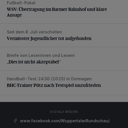
Fußball-Pokal
WSV: Übertragung im Barmer Bahnhof und klare Ansage
WSV: Übertragung im Barmer Bahnhof und klare
Ansage
Seit dem 8. Juli verschollen
Vermisster Jugendlicher tot aufgefunden
Vermisster Jugendlicher tot aufgefunden
Briefe von Leserinnen und Lesern
„Dies ist nicht akzeptabel“
„Dies ist nicht akzeptabel“
Handball-Test: 24:30 (10:15) in Dormagen
BHC-Trainer Pütz nach Testspiel unzufrieden
BHC-Trainer Pütz nach Testspiel unzufrieden
SOZIALE MEDIEN
www.facebook.com/WuppertalerRundschau/