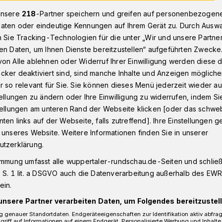
unsere
218
-Partner speichern und greifen auf personenbezogen
aten oder eindeutige Kennungen auf Ihrem Gerät zu. Durch Ausw
n Sie Tracking-Technologien für die unter „Wir und unsere Partne
den Regiobahn-Messerstecher
en Daten, um Ihnen Dienste bereitzustellen“ aufgeführten Zwecke
on Alle ablehnen oder Widerruf Ihrer Einwilligung werden diese de
cker deaktiviert sind, sind manche Inhalte und Anzeigen möglich
ür den Regiobahn-
r so relevant für Sie. Sie können dieses Menü jederzeit wieder au
tellungen zu ändern oder Ihre Einwilligung zu widerrufen, indem Si
stellungen am unteren Rand der Webseite klicken [oder das schw
er
ten links auf der Webseite, falls zutreffend]. Ihre Einstellungen g
 unseres Website. Weitere Informationen finden Sie in unserer
utzerklärung.
eligiösem Hass hatte der Staatsanwalt dem
immung umfasst alle wuppertaler-rundschau.de-Seiten und schließt
n unterstellt. Dem schloss sich das
 S. 1 lit. a DSGVO auch die Datenverarbeitung außerhalb des EWR, 
fmaß folgte es jedoch weitgehend der
ein.
unsere Partner verarbeiten Daten, um Folgendes bereitzustell
 genauer Standortdaten. Endgeräteeigenschaften zur Identifikation aktiv abfra
griff auf Informationen auf einem Endgerät. Personalisierte Werbung und Inhalt