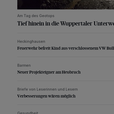
Am Tag des Geotops
Tief hinein in die Wuppertaler Unterwe
Heckinghausen
Feuerwehr befreit Kind aus verschlossenem VW Bulli
Feuerwehr befreit Kind aus verschlossenem VW Bull
Barmen
Neuer Projekteigner am Heubruch
Neuer Projekteigner am Heubruch
Briefe von Leserinnen und Lesern
Verbesserungen wären möglich
Verbesserungen wären möglich
Gesundheit
Bethesda eröffnet ein innovatives Callcenter