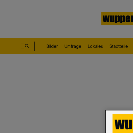
Bilder
Umfrage
Lokales
Stadtteile