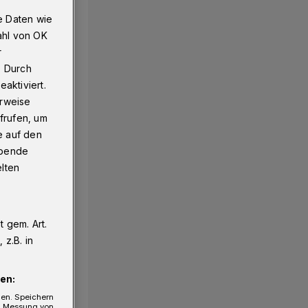
e Daten wie
ahl von OK
r
. Durch
aktiviert.
erweise
frufen, um
e auf den
ebende
elten
 gem. Art.
z.B. in
en:
gen. Speichern
e, Messung von