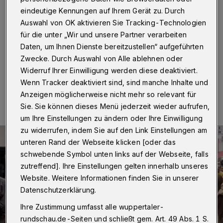
Wuppertal
·
Rund 1.400 Zuschauer haben nach
eindeutige Kennungen auf Ihrem Gerät zu. Durch
Polizeiangaben die Karfreitagsprozession (25. März
Auswahl von OK aktivieren Sie Tracking-Technologien
2016) der katholischen italienischen Gemeinde in
für die unter „Wir und unsere Partner verarbeiten
Wuppertal verfolgt.
Daten, um Ihnen Dienste bereitzustellen“ aufgeführten
Zwecke. Durch Auswahl von Alle ablehnen oder
Widerruf Ihrer Einwilligung werden diese deaktiviert.
25.03.2016 , 20:08 Uhr
Eine Minute Lesezeit
Wenn Tracker deaktiviert sind, sind manche Inhalte und
Anzeigen möglicherweise nicht mehr so relevant für
Sie. Sie können dieses Menü jederzeit wieder aufrufen,
um Ihre Einstellungen zu ändern oder Ihre Einwilligung
zu widerrufen, indem Sie auf den Link Einstellungen am
unteren Rand der Webseite klicken [oder das
schwebende Symbol unten links auf der Webseite, falls
zutreffend]. Ihre Einstellungen gelten innerhalb unseres
Website. Weitere Informationen finden Sie in unserer
Datenschutzerklärung.
Ihre Zustimmung umfasst alle wuppertaler-
rundschau.de-Seiten und schließt gem. Art. 49 Abs. 1 S.