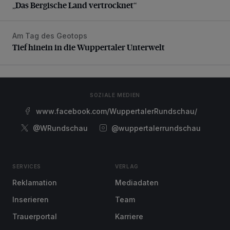
„Das Bergische Land vertrocknet“
Am Tag des Geotops
Tief hinein in die Wuppertaler Unterwelt
Tief hinein in die Wuppertaler Unterwelt
SOZIALE MEDIEN
www.facebook.com/WuppertalerRundschau/
@WRundschau
@wuppertalerrundschau
SERVICES
VERLAG
Reklamation
Mediadaten
Inserieren
Team
Trauerportal
Karriere