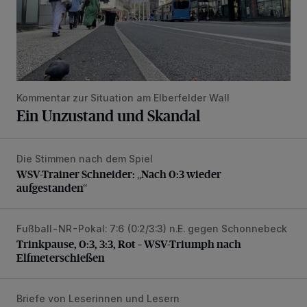
Kommentar zur Situation am Elberfelder Wall
Ein Unzustand und Skandal
Die Stimmen nach dem Spiel
WSV-Trainer Schneider: „Nach 0:3 wieder aufgestanden“
WSV-Trainer Schneider: „Nach 0:3 wieder
aufgestanden“
Fußball-NR-Pokal: 7:6 (0:2/3:3) n.E. gegen Schonnebeck
Trinkpause, 0:3, 3:3, Rot – WSV-Triumph nach Elfmetersc
Trinkpause, 0:3, 3:3, Rot – WSV-Triumph nach
Elfmeterschießen
Briefe von Leserinnen und Lesern
„Das Bergische Land vertrocknet“