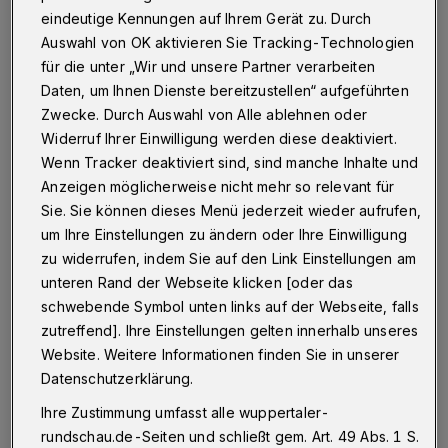
eindeutige Kennungen auf Ihrem Gerät zu. Durch
Wuppertal
·
In das ehemalige Fuhlrott-Museum an der
Auswahl von OK aktivieren Sie Tracking-Technologien
Friedrich-Ebert-Straße 27 zieht die"Beratung für
für die unter „Wir und unsere Partner verarbeiten
Kinder, Jugendliche und Eltern" und die
Daten, um Ihnen Dienste bereitzustellen“ aufgeführten
"Schulpsychologische Beratung" ein. Der Umbau
Zwecke. Durch Auswahl von Alle ablehnen oder
kostete 1,9 Millionen Euro.
Widerruf Ihrer Einwilligung werden diese deaktiviert.
Wenn Tracker deaktiviert sind, sind manche Inhalte und
Anzeigen möglicherweise nicht mehr so relevant für
25.03.2016 , 10:35 Uhr
Eine Minute Lesezeit
Sie. Sie können dieses Menü jederzeit wieder aufrufen,
um Ihre Einstellungen zu ändern oder Ihre Einwilligung
zu widerrufen, indem Sie auf den Link Einstellungen am
unteren Rand der Webseite klicken [oder das
schwebende Symbol unten links auf der Webseite, falls
zutreffend]. Ihre Einstellungen gelten innerhalb unseres
Website. Weitere Informationen finden Sie in unserer
Datenschutzerklärung.
Im August 2014 begannen die Arbeiten unter
Ihre Zustimmung umfasst alle wuppertaler-
Leitung des Gebäudemanagments Wuppertal.
rundschau.de-Seiten und schließt gem. Art. 49 Abs. 1 S.
Fenster und Fassaden wurden erneuert und