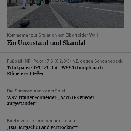
Kommentar zur Situation am Elberfelder Wall
Ein Unzustand und Skandal
Fußball-NR-Pokal: 7:6 (0:2/3:3) n.E. gegen Schonnebeck
Trinkpause, 0:3, 3:3, Rot – WSV-Triumph nach Elfmetersc
Trinkpause, 0:3, 3:3, Rot – WSV-Triumph nach
Elfmeterschießen
Die Stimmen nach dem Spiel
WSV-Trainer Schneider: „Nach 0:3 wieder aufgestanden“
WSV-Trainer Schneider: „Nach 0:3 wieder
aufgestanden“
Briefe von Leserinnen und Lesern
„Das Bergische Land vertrocknet“
„Das Bergische Land vertrocknet“