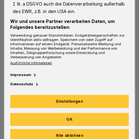
1 lit. a DSGVO auch die Datenverarbeitung außerhalb
energetisch verbessert. Neue Sanitär- und
des EWR, z.B. in den USA ein.
Belüftungsanlagen stehen den Nutzern jetzt
Wir und unsere Partner verarbeiten Daten, um
zur Verfügung. Entsprechend seiner neuen
Folgendes bereitzustellen:
Verwendung genauer Standortdaten. Endgeräteeigenschaften zur
Nutzung ist das komplette Haus nach dem
Identifikation aktiv abfragen. Speichern von oder Zugriff auf
Informationen auf einem Endgerät. Personalisierte Werbung und
Umbau barrierefrei, dafür sorgen ein neuer
Inhalte, Messung von Werbeleistung und der Performance von
Inhalten, Zielgruppenforschung sowie Entwicklung und
Aufzug und ein Behinderten-WC. Die
Verbesserung von Angeboten.
Ausführliche Informationen
Beleuchtung wurde erneuert und in vielen
Fällen brennen jetzt energiesparende LED-
Impressum
Leuchten. Zusätzlich gibt es mehrere neue
Datenschutz
Küchen im Haus.
Einstellungen
Mit der unteren Denkmalbehörde das
Material- und Farbkonzept abgestimmt. So
OK
zeigt sich das Treppenhaus wieder im
Alle ablehnen
ursprünglichen Gesamtbild.