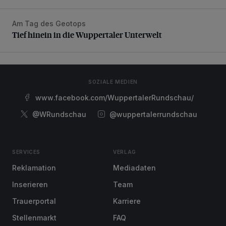
Am Tag des Geotops
Tief hinein in die Wuppertaler Unterwelt
Tief hinein in die Wuppertaler Unterwelt
SOZIALE MEDIEN
www.facebook.com/WuppertalerRundschau/
@WRundschau
@wuppertalerrundschau
SERVICES
VERLAG
Reklamation
Mediadaten
Inserieren
Team
Trauerportal
Karriere
Stellenmarkt
FAQ