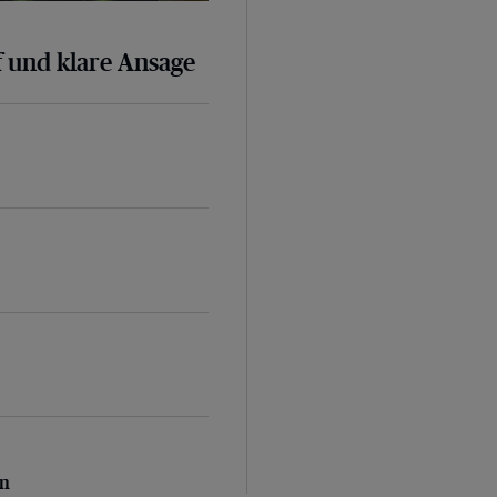
 und klare Ansage
n
en