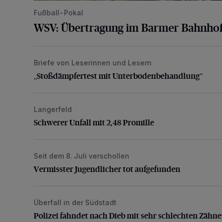
Fußball-Pokal
WSV: Übertragung im Barmer Bahnhof
Briefe von Leserinnen und Lesern
„Stoßdämpfertest mit Unterbodenbehandlung“
„Stoßdämpfertest mit Unterbodenbehandlung“
Langerfeld
Schwerer Unfall mit 2,48 Promille
Schwerer Unfall mit 2,48 Promille
Seit dem 8. Juli verschollen
Vermisster Jugendlicher tot aufgefunden
Vermisster Jugendlicher tot aufgefunden
Überfall in der Südstadt
Polizei fahndet nach Dieb mit sehr schlechten Zähne
Polizei fahndet nach Dieb mit sehr schlechten Zähn