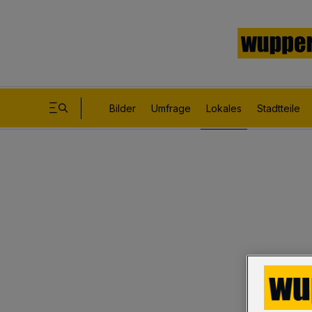
Bilder
Umfrage
Lokales
Stadtteile