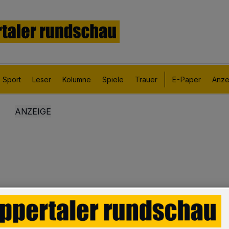
Sport
Leser
Kolumne
Spiele
Trauer
E-Paper
Anze