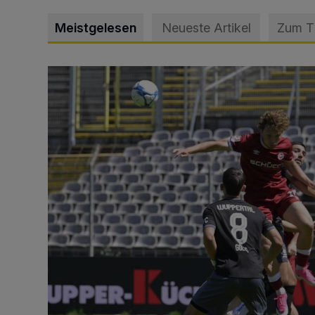
Meistgelesen
Neueste Artikel
Zum 
WSV: Übertragung im Barmer Bahnhof und klare An