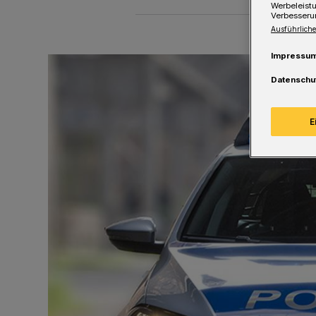
Werbeleist
Verbesseru
Ausführliche
Impressu
Datenschu
E