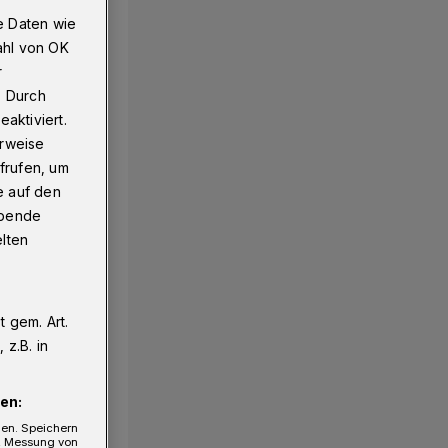
e Daten wie
ahl von OK
r
. Durch
aktiviert.
erweise
frufen, um
e auf den
ebende
elten
 gem. Art.
z.B. in
en:
gen. Speichern
e, Messung von