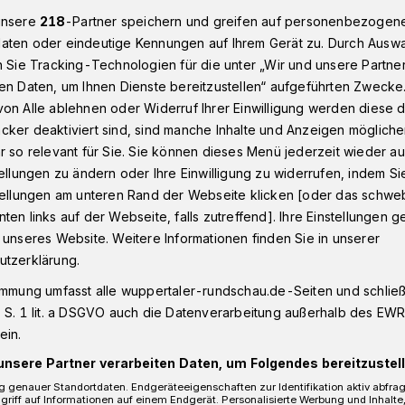
unsere
218
-Partner speichern und greifen auf personenbezogen
aten oder eindeutige Kennungen auf Ihrem Gerät zu. Durch Ausw
n Sie Tracking-Technologien für die unter „Wir und unsere Partne
 Messerattacke
en Daten, um Ihnen Dienste bereitzustellen“ aufgeführten Zwecke
on Alle ablehnen oder Widerruf Ihrer Einwilligung werden diese de
cker deaktiviert sind, sind manche Inhalte und Anzeigen möglich
r so relevant für Sie. Sie können dieses Menü jederzeit wieder au
ach Messerattacke
tellungen zu ändern oder Ihre Einwilligung zu widerrufen, indem Si
stellungen am unteren Rand der Webseite klicken [oder das schw
ten links auf der Webseite, falls zutreffend]. Ihre Einstellungen g
 unseres Website. Weitere Informationen finden Sie in unserer
Wuppertaler Staatsanwaltschaft hat am
utzerklärung.
) Haftbefehl gegen einen Mann aus
immung umfasst alle wuppertaler-rundschau.de-Seiten und schließt
 S. 1 lit. a DSGVO auch die Datenverarbeitung außerhalb des EWR, 
ein.
unsere Partner verarbeiten Daten, um Folgendes bereitzustell
 genauer Standortdaten. Endgeräteeigenschaften zur Identifikation aktiv abfra
Lesezeit
griff auf Informationen auf einem Endgerät. Personalisierte Werbung und Inhalt