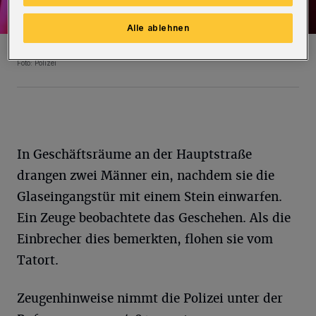
Alle ablehnen
Symbolfoto.
Foto: Polizei
In Geschäftsräume an der Hauptstraße
drangen zwei Männer ein, nachdem sie die
Glaseingangstür mit einem Stein einwarfen.
Ein Zeuge beobachtete das Geschehen. Als die
Einbrecher dies bemerkten, flohen sie vom
Tatort.
Zeugenhinweise nimmt die Polizei unter der