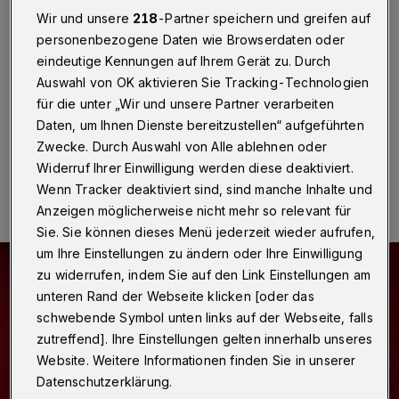
Wuppertal
·
Unbekannte Täter haben eine
Wir und unsere
218
-Partner speichern und greifen auf
Wohnungstür eines Mehrfamilienhauses an der
personenbezogene Daten wie Browserdaten oder
Neviandtstraße aufgehebelt. Sie durchsuchten die
eindeutige Kennungen auf Ihrem Gerät zu. Durch
Räume nach Wertgegenständen und stahlen
Auswahl von OK aktivieren Sie Tracking-Technologien
Kleidungsstücke sowieMobiltelefone.
für die unter „Wir und unsere Partner verarbeiten
Daten, um Ihnen Dienste bereitzustellen“ aufgeführten
Zwecke. Durch Auswahl von Alle ablehnen oder
20.09.2018 , 21:17 Uhr
Eine Minute Lesezeit
Widerruf Ihrer Einwilligung werden diese deaktiviert.
Wenn Tracker deaktiviert sind, sind manche Inhalte und
Anzeigen möglicherweise nicht mehr so relevant für
Sie. Sie können dieses Menü jederzeit wieder aufrufen,
um Ihre Einstellungen zu ändern oder Ihre Einwilligung
zu widerrufen, indem Sie auf den Link Einstellungen am
unteren Rand der Webseite klicken [oder das
schwebende Symbol unten links auf der Webseite, falls
zutreffend]. Ihre Einstellungen gelten innerhalb unseres
Website. Weitere Informationen finden Sie in unserer
Datenschutzerklärung.