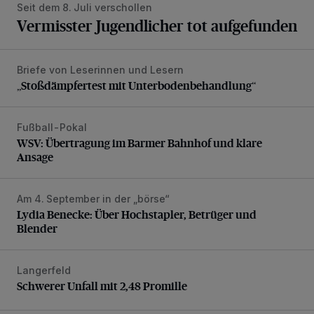
Seit dem 8. Juli verschollen
Vermisster Jugendlicher tot aufgefunden
Briefe von Leserinnen und Lesern
„Stoßdämpfertest mit Unterbodenbehandlung“
„Stoßdämpfertest mit Unterbodenbehandlung“
Fußball-Pokal
WSV: Übertragung im Barmer Bahnhof und klare Ansage
WSV: Übertragung im Barmer Bahnhof und klare
Ansage
Am 4. September in der „börse“
Lydia Benecke: Über Hochstapler, Betrüger und Blender
Lydia Benecke: Über Hochstapler, Betrüger und
Blender
Langerfeld
Schwerer Unfall mit 2,48 Promille
Schwerer Unfall mit 2,48 Promille