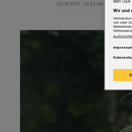
den USA 
20.09.2018 , 16:23 Uhr
2 Minuten Le
Wir und 
Verwendung
von oder Zu
Werbeleist
Verbesseru
Ausführliche
Impressu
Datenschu
E