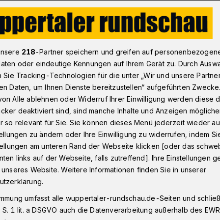
iger als Urlaub
unsere
218
-Partner speichern und greifen auf personenbezogen
aten oder eindeutige Kennungen auf Ihrem Gerät zu. Durch Ausw
n Sie Tracking-Technologien für die unter „Wir und unsere Partne
ngen von Airbnb auf den Wohnungsmarkt
en Daten, um Ihnen Dienste bereitzustellen“ aufgeführten Zwecke
ichtiger als Urlaub
on Alle ablehnen oder Widerruf Ihrer Einwilligung werden diese de
cker deaktiviert sind, sind manche Inhalte und Anzeigen möglich
r so relevant für Sie. Sie können dieses Menü jederzeit wieder au
tellungen zu ändern oder Ihre Einwilligung zu widerrufen, indem Si
"Wohnst du noch oder 'airbnbst' du
stellungen am unteren Rand der Webseite klicken [oder das schw
 zwei Studenten der Uni Wuppertal, die
ten links auf der Webseite, falls zutreffend]. Ihre Einstellungen g
Wohnungen für Urlauber, Messebesucher
 unseres Website. Weitere Informationen finden Sie in unserer
.
utzerklärung.
immung umfasst alle wuppertaler-rundschau.de-Seiten und schließt
 S. 1 lit. a DSGVO auch die Datenverarbeitung außerhalb des EWR, 