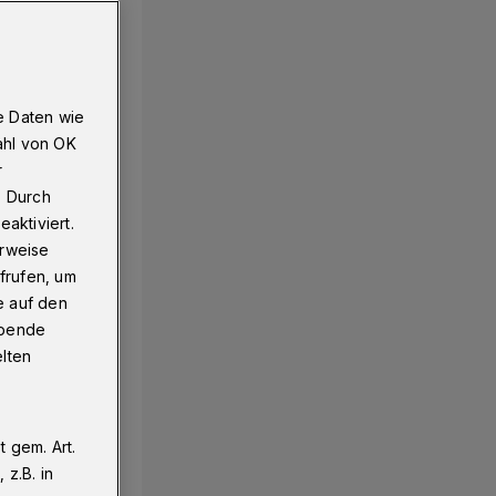
e Daten wie
ahl von OK
r
. Durch
aktiviert.
erweise
frufen, um
e auf den
ebende
elten
 gem. Art.
z.B. in