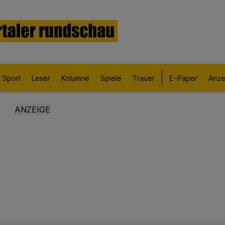
Sport
Leser
Kolumne
Spiele
Trauer
E-Paper
Anze