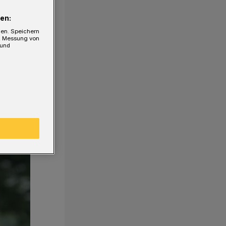
en:
gen. Speichern
e, Messung von
 und