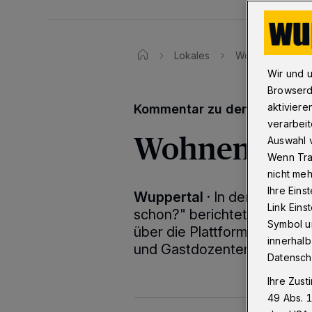
Lokales
Wohnen ist wicht
Wir und 
Browserd
aktiviere
Kommentar zu den Auswirku
verarbeit
Wohnen ist w
Auswahl v
Wenn Tra
nicht meh
Ihre Eins
Wuppertal
·
In dem Artikel 
Link Ein
schon?" berichteten wir von
Symbol un
über die Plattform Airbnb 
innerhalb
und Gastdozenten anbieten
Datensch
Ihre Zust
49 Abs. 1