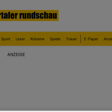
Sport
Leser
Kolumne
Spiele
Trauer
E-Paper
Anze