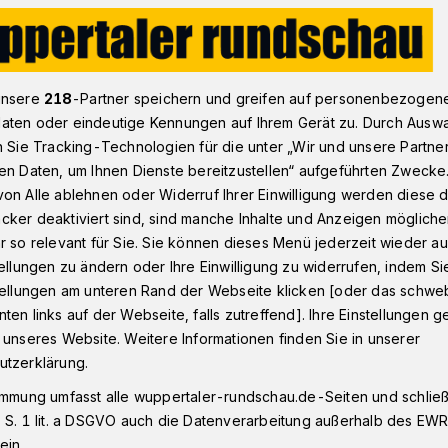
ie Luft gesprengt
unsere
218
-Partner speichern und greifen auf personenbezogen
aten oder eindeutige Kennungen auf Ihrem Gerät zu. Durch Ausw
n Sie Tracking-Technologien für die unter „Wir und unsere Partne
en Daten, um Ihnen Dienste bereitzustellen“ aufgeführten Zwecke
in die Luft
on Alle ablehnen oder Widerruf Ihrer Einwilligung werden diese de
cker deaktiviert sind, sind manche Inhalte und Anzeigen möglich
r so relevant für Sie. Sie können dieses Menü jederzeit wieder au
tellungen zu ändern oder Ihre Einwilligung zu widerrufen, indem Si
stellungen am unteren Rand der Webseite klicken [oder das schw
ten links auf der Webseite, falls zutreffend]. Ihre Einstellungen g
morgen (27. Juli 2017) haben
 unseres Website. Weitere Informationen finden Sie in unserer
aten an einer Tankstelle an der
utzerklärung.
immung umfasst alle wuppertaler-rundschau.de-Seiten und schließt
 S. 1 lit. a DSGVO auch die Datenverarbeitung außerhalb des EWR, 
ein.