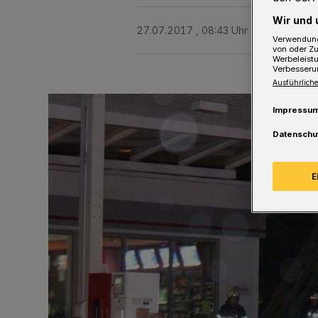
Wir und 
27.07.2017 , 08:43 Uhr
Eine Minute 
Verwendung
von oder Zu
Werbeleist
Verbesseru
Ausführliche
Impressu
Datenschu
E