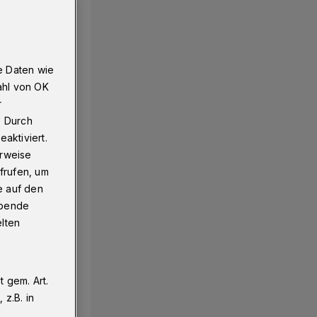
e Daten wie
ahl von OK
r
. Durch
aktiviert.
erweise
frufen, um
e auf den
ebende
elten
 gem. Art.
z.B. in