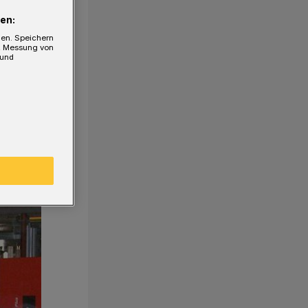
en:
gen. Speichern
e, Messung von
 und