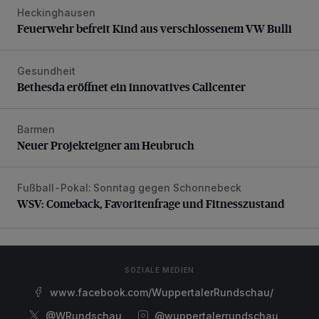
Heckinghausen
Feuerwehr befreit Kind aus verschlossenem VW Bulli
Feuerwehr befreit Kind aus verschlossenem VW Bulli
Gesundheit
Bethesda eröffnet ein innovatives Callcenter
Bethesda eröffnet ein innovatives Callcenter
Barmen
Neuer Projekteigner am Heubruch
Neuer Projekteigner am Heubruch
Fußball-Pokal: Sonntag gegen Schonnebeck
WSV: Comeback, Favoritenfrage und Fitnesszustand
WSV: Comeback, Favoritenfrage und Fitnesszustand
SOZIALE MEDIEN
www.facebook.com/WuppertalerRundschau/
@WRundschau
@wuppertalerrundschau