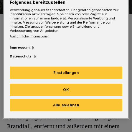
Folgendes bereitzustellen:
Verwendung genauer Standortdaten. Endgeräteeigenschaften zur
Identifikation aktiv abfragen. Speichern von oder Zugriff auf
Informationen auf einem Endgerät. Personalisierte Werbung und
Das Gebäude am Tag der Räumung.
Inhalte, Messung von Werbeleistung und der Performance von
Foto: Christoph Petersen
Inhalten, Zielgruppenforschung sowie Entwicklung und
Verbesserung von Angeboten.
Ausführliche Informationen
Impressum
Datenschutz
"Bei einem Termin mit Vertretern der
Eigentümergesellschaft haben sich Mitarbeiter
Einstellungen
des Bauordnungsamtes und der Feuerwehr am
OK
Dienstag davon überzeugt, dass die brennbare
Kunststofffassade im Bereich des
Alle ablehnen
Treppenhauses und der balkonartigen
Laubengänge, dem einzigen Rettungsweg im
Brandfall, entfernt und außerdem mit einem