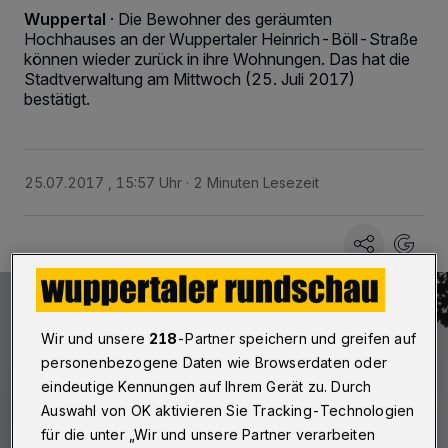
Wuppertal
·
Die Bewohner des geräumten
Hochhauses an der Wuppertaler Heinrich-Böll-Straße
können wieder zurück in ihre Wohnungen. Das hat die
Stadtverwaltung am Mittwoch (25. Juli 2017)
bestätigt.
25.07.2017 , 15:57 Uhr
2 Minuten Lesezeit
Wir und unsere
218
-Partner speichern und greifen auf
personenbezogene Daten wie Browserdaten oder
eindeutige Kennungen auf Ihrem Gerät zu. Durch
Auswahl von OK aktivieren Sie Tracking-Technologien
für die unter „Wir und unsere Partner verarbeiten