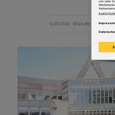
von oder Zu
Werbeleist
Verbesseru
Ausführliche
Impressu
11.07.2018 , 19:23 Uhr
Eine Minute 
Datenschu
E