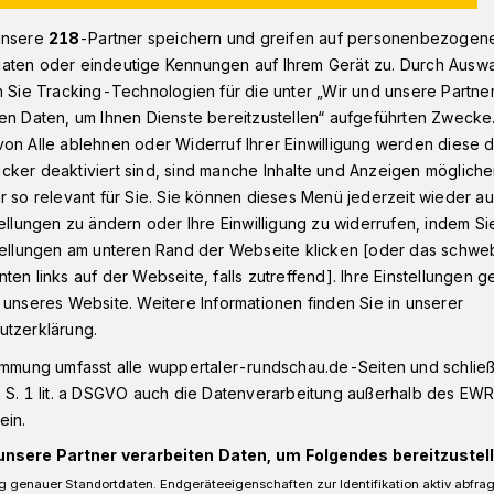
unsere
218
-Partner speichern und greifen auf personenbezogen
aten oder eindeutige Kennungen auf Ihrem Gerät zu. Durch Ausw
Kritik an der Stadt
n Sie Tracking-Technologien für die unter „Wir und unsere Partne
en Daten, um Ihnen Dienste bereitzustellen“ aufgeführten Zwecke
on Alle ablehnen oder Widerruf Ihrer Einwilligung werden diese de
cker deaktiviert sind, sind manche Inhalte und Anzeigen möglich
r so relevant für Sie. Sie können dieses Menü jederzeit wieder au
fke-Kritik an der
tellungen zu ändern oder Ihre Einwilligung zu widerrufen, indem Si
stellungen am unteren Rand der Webseite klicken [oder das schw
ten links auf der Webseite, falls zutreffend]. Ihre Einstellungen g
 unseres Website. Weitere Informationen finden Sie in unserer
utzerklärung.
immung umfasst alle wuppertaler-rundschau.de-Seiten und schließt
er Wuppertaler FDP-
 S. 1 lit. a DSGVO auch die Datenverarbeitung außerhalb des EWR, 
Hafke kritisiert, dass die Stadt noch
ein.
ige forensische Klinik auf der Kleinen Höhe
sundheitsministerium habe das Areal als
unsere Partner verarbeiten Daten, um Folgendes bereitzustell
 genauer Standortdaten. Endgeräteeigenschaften zur Identifikation aktiv abfra