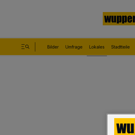
Bilder
Umfrage
Lokales
Stadtteile