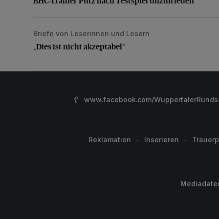
BHC-Trainer Pütz nach Testspiel unzufrieden
Briefe von Leserinnen und Lesern
„Dies ist nicht akzeptabel“
„Dies ist nicht akzeptabel“
www.facebook.com/WuppertalerRunds
Reklamation
Inserieren
Trauerp
Mediadate