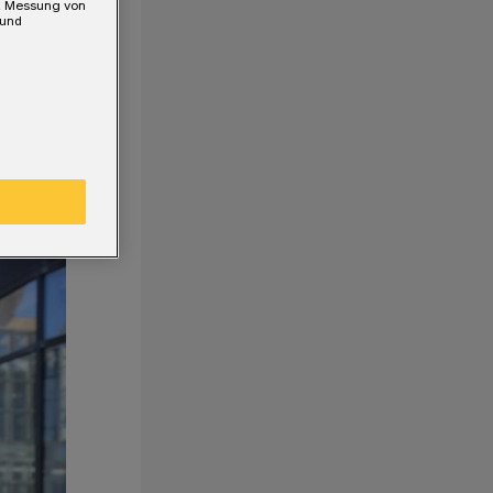
e, Messung von
 und