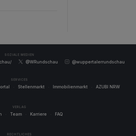
SOZIALE MEDIEN
chau/
@WRundschau
@wuppertalerrundschau
SERVICES
ortal
Stellenmarkt
Immobilienmarkt
AZUBI NRW
VERLAG
n
Team
Karriere
FAQ
RECHTLICHES