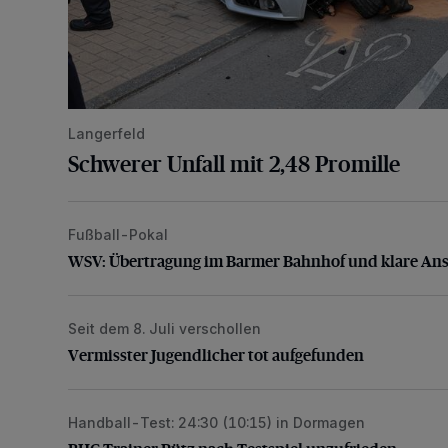
Langerfeld
Schwerer Unfall mit 2,48 Promille
Fußball-Pokal
WSV: Übertragung im Barmer Bahnhof und klare An
WSV: Übertragung im Barmer Bahnhof und klare An
Seit dem 8. Juli verschollen
Vermisster Jugendlicher tot aufgefunden
Vermisster Jugendlicher tot aufgefunden
Handball-Test: 24:30 (10:15) in Dormagen
BHC-Trainer Pütz nach Testspiel unzufrieden