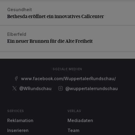
Gesundheit
Bethesda eröffnet ein innovatives Callcenter
Bethesda eröffnet ein innovatives Callcenter
Elberfeld
Ein neuer Brunnen für die Alte Freiheit
Ein neuer Brunnen für die Alte Freiheit
SOZIALE MEDIEN
www.facebook.com/WuppertalerRundschau/
@WRundschau
@wuppertalerrundschau
SERVICES
VERLAG
Reklamation
Mediadaten
Inserieren
Team