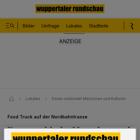
Bilder
Umfrage
Lokales
Stadtteile
Sport
Le
Lokales
Essen verbindet Menschen und Kulturen
Food Truck auf der Nordbahntrasse
Essen verbindet Menschen und