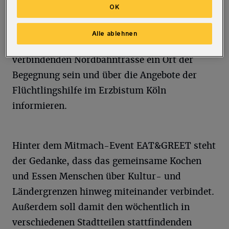
OK
Ansprechpartner für alle Interessierten vor Ort
zur Verfügung. Die "Küche auf vier Rädern"
Alle ablehnen
soll so auf der Wuppertal ohnehin
verbindenden Nordbahntrasse ein Ort der
Begegnung sein und über die Angebote der
Flüchtlingshilfe im Erzbistum Köln
informieren.
Hinter dem Mitmach-Event EAT&GREET steht
der Gedanke, dass das gemeinsame Kochen
und Essen Menschen über Kultur- und
Ländergrenzen hinweg miteinander verbindet.
Außerdem soll damit den wöchentlich in
verschiedenen Stadtteilen stattfindenden