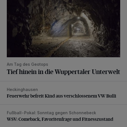
Am Tag des Geotops
Tief hinein in die Wuppertaler Unterwelt
Heckinghausen
Feuerwehr befreit Kind aus verschlossenem VW Bulli
Feuerwehr befreit Kind aus verschlossenem VW Bulli
Fußball-Pokal: Sonntag gegen Schonnebeck
WSV: Comeback, Favoritenfrage und Fitnesszustand
WSV: Comeback, Favoritenfrage und Fitnesszustand