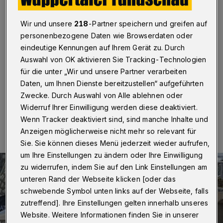
Kulturen
Wir und unsere
218
-Partner speichern und greifen auf
Wuppertal
·
Mit einem Wrap in der Hand mit
personenbezogene Daten wie Browserdaten oder
Geflüchteten ins Gespräch kommen: An einem Food
Truck der Aktion Neue Nachbarn Wuppertal ist das am
eindeutige Kennungen auf Ihrem Gerät zu. Durch
Samstag (14. Juli 2018) bei handgemachte Wraps mit
Auswahl von OK aktivieren Sie Tracking-Technologien
Leckereien aus aller Welt möglich.
für die unter „Wir und unsere Partner verarbeiten
Daten, um Ihnen Dienste bereitzustellen“ aufgeführten
Zwecke. Durch Auswahl von Alle ablehnen oder
Widerruf Ihrer Einwilligung werden diese deaktiviert.
10.07.2018 , 16:04 Uhr
Eine Minute Lesezeit
Wenn Tracker deaktiviert sind, sind manche Inhalte und
Anzeigen möglicherweise nicht mehr so relevant für
Sie. Sie können dieses Menü jederzeit wieder aufrufen,
um Ihre Einstellungen zu ändern oder Ihre Einwilligung
zu widerrufen, indem Sie auf den Link Einstellungen am
unteren Rand der Webseite klicken [oder das
schwebende Symbol unten links auf der Webseite, falls
zutreffend]. Ihre Einstellungen gelten innerhalb unseres
Website. Weitere Informationen finden Sie in unserer