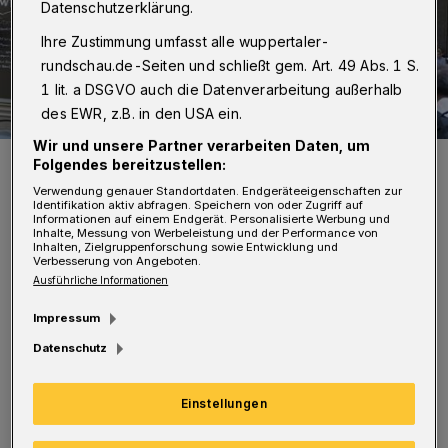
Datenschutzerklärung.
Ihre Zustimmung umfasst alle wuppertaler-
rundschau.de-Seiten und schließt gem. Art. 49 Abs. 1 S.
1 lit. a DSGVO auch die Datenverarbeitung außerhalb
des EWR, z.B. in den USA ein.
Wir und unsere Partner verarbeiten Daten, um
Vor dem Kölner Dom absolvierte der Food Truck erfolgreich die
Folgendes bereitzustellen:
Auftakt-veranstaltung von Eat & Great.
Verwendung genauer Standortdaten. Endgeräteeigenschaften zur
Foto: Diakonie
Identifikation aktiv abfragen. Speichern von oder Zugriff auf
Informationen auf einem Endgerät. Personalisierte Werbung und
Inhalte, Messung von Werbeleistung und der Performance von
Inhalten, Zielgruppenforschung sowie Entwicklung und
Verbesserung von Angeboten.
Ausführliche Informationen
E
Impressum
igens dafür haben Ehrenamtliche und
Datenschutz
Flüchtlinge Rezepte verfasst und dabei
Zutaten aus ihrer Heimat integriert. Gegen
Einstellungen
eine Spende werden die Wraps von 13 bis 19
Uhr am Loher Bahnhof ausgegeben und stehen