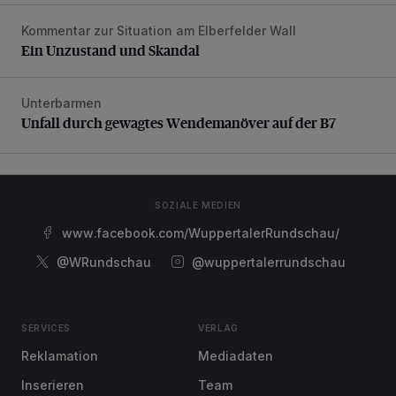
Kommentar zur Situation am Elberfelder Wall
Ein Unzustand und Skandal
Ein Unzustand und Skandal
Unterbarmen
Unfall durch gewagtes Wendemanöver auf der B7
Unfall durch gewagtes Wendemanöver auf der B7
SOZIALE MEDIEN
www.facebook.com/WuppertalerRundschau/
@WRundschau
@wuppertalerrundschau
SERVICES
VERLAG
Reklamation
Mediadaten
Inserieren
Team