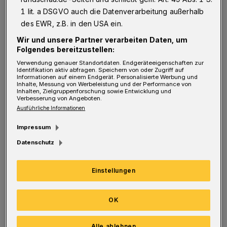
Rauentaler Bergstraße anzuhalten versucht.
1 lit. a DSGVO auch die Datenverarbeitung außerhalb
"Auf seiner waghalsigen Flucht vor den
des EWR, z.B. in den USA ein.
Polizisten beging der Wuppertaler gleich
Wir und unsere Partner verarbeiten Daten, um
mehrere schwerwiegende Verkehrsverstöße,
Folgendes bereitzustellen:
wobei er nicht nur sich, sondern auch andere
Verwendung genauer Standortdaten. Endgeräteeigenschaften zur
Identifikation aktiv abfragen. Speichern von oder Zugriff auf
Verkehrsteilnehmer gefährdete", heißt es im
Informationen auf einem Endgerät. Personalisierte Werbung und
Inhalte, Messung von Werbeleistung und der Performance von
Polizeibericht.
Inhalten, Zielgruppenforschung sowie Entwicklung und
Verbesserung von Angeboten.
Ausführliche Informationen
Der 26-Jährige war demnach viel zu schnell,
Impressum
missachtete demnach rote Ampeln und die
Datenschutz
Vorfahrt, fuhr in den Gegenverkehr und
überholte verbotswidrig. Auf der
Einstellungen
Norrenbergstraße verließ der Mann sein Auto
und flüchtete zu Fuß. Als ein Taxifahrer ihm
OK
den Weg abschnitt und der junge Mann sich in
das Taxi setzte, nahmen ihn die Beamten fest.
Alle ablehnen