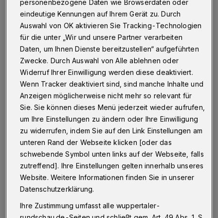
Wuppertal
·
Nach einer filmreifen Verfolgungsjagd hat
personenbezogene Daten wie Browserdaten oder
die Wuppertaler Polizei am Sonntagabend (9. August
eindeutige Kennungen auf Ihrem Gerät zu. Durch
2015) einen 26 Jahre alten Mann festgenommen.
Auswahl von OK aktivieren Sie Tracking-Technologien
Gegen den Wuppertaler, der offenbar keine gültige
für die unter „Wir und unsere Partner verarbeiten
Fahrerlaubnis besitzt und zudem Betäubungsmittel
Daten, um Ihnen Dienste bereitzustellen“ aufgeführten
konsumiert hatte, wurde ein umfangreiches
Strafverfahren eingeleitet.
Zwecke. Durch Auswahl von Alle ablehnen oder
Widerruf Ihrer Einwilligung werden diese deaktiviert.
Wenn Tracker deaktiviert sind, sind manche Inhalte und
Anzeigen möglicherweise nicht mehr so relevant für
10.08.2015 , 12:32 Uhr
Eine Minute Lesezeit
Sie. Sie können dieses Menü jederzeit wieder aufrufen,
um Ihre Einstellungen zu ändern oder Ihre Einwilligung
zu widerrufen, indem Sie auf den Link Einstellungen am
unteren Rand der Webseite klicken [oder das
schwebende Symbol unten links auf der Webseite, falls
zutreffend]. Ihre Einstellungen gelten innerhalb unseres
Website. Weitere Informationen finden Sie in unserer
D
Datenschutzerklärung.
ie Besatzung eines Streifenwagens hatte
den 5er BMW gegen 19 Uhr auf der
Ihre Zustimmung umfasst alle wuppertaler-
rundschau.de-Seiten und schließt gem. Art. 49 Abs. 1 S.